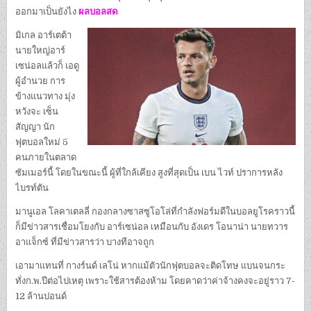
ออกมาเป็นยังไง
ผลบอลสด
มิเกล อาร์เตต้า
นายใหญ่อาร์
เซน่อลแล้วก็ เอดู
ผู้อำนวย การ
ข้างแนวทาง มุ่ง
หวังจะ เซ็น
สัญญา นัก
ฟุตบอลใหม่ 5
คนภายในตลาด
ซัมเมอร์นี้ โดยในขณะนี้ ผู้ที่ใกล้เคียง สูงที่สุดเป็น เบน ไวท์ ปราการหลัง
ไบรท์ตัน
มานูเอล โลคาเตลลี่ กองกลางซาสซูโอโล่ที่กำลังฟอร์มดีในบอลยูโรคราวนี้
ก็มีข่าวสารเชื่อมโยงกับ อาร์เซน่อล เหมือนกับ อังเดร โอนาน่า นายทวาร
อาแจ็กซ์ ที่มีข่าวสารว่า บางทีอาจถูก
เอามาแทนที่ กางร์นด์ เลโน่ หากแม้ตัวนักฟุตบอลจะติดโทษ แบนจนกระ
ทั่งก.พ.ปีต่อไปเหตุ เพราะใช้สารต้องห้าม โดยคาดว่าค่าจ้างคงจะอยู่ราว 7-
12 ล้านปอนด์