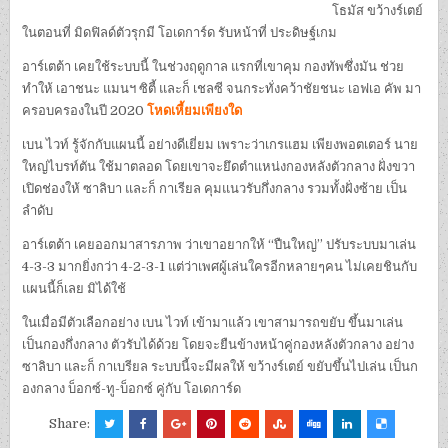
โธมัส ขว้างร์เตย์
ในตอนที่ มิดฟิลด์ตัวรุกมี โอเดการ์ด รับหน้าที่ ประดิษฐ์เกม
อาร์เตต้า เคยใช้ระบบนี้ ในช่วงฤดูกาล แรกที่เขาคุม กองทัพซึ่งมัน ช่วย
ทำให้ เอาชนะ แมนฯ ซิตี้ และก็ เชลซี จนกระทั่งคว้าชัยชนะ เอฟเอ คัพ มา
ครอบครองในปี 2020
โหดเหี้ยมเพียงใด
เบน ไวท์ รู้จักกับแผนนี้ อย่างดีเยี่ยม เพราะว่าเกรแฮม เพียงพอตเตอร์ นาย
ใหญ่ไบรท์ตัน ใช้มาตลอด โดยเขาจะยึดตำแหน่งกองหลังตัวกลาง ฝั่งขวา
เปิดช่องให้ ซาลิบา และก็ กาเรียล คุมแนวรับกึ่งกลาง รวมทั้งฝั่งซ้าย เป็น
ลำดับ
อาร์เตต้า เคยออกมาสารภาพ ว่าเขาอยากให้ “ปืนใหญ่” ปรับระบบมาเล่น
4-3-3 มากยิ่งกว่า 4-2-3-1 แต่ว่าเพศผู้เล่นใครอีกหลายๆคน ไม่เคยชินกับ
แผนนี้ก็เลย มิได้ใช้
ในเมื่อมีตัวเลือกอย่าง เบน ไวท์ เข้ามาแล้ว เขาสามารถขยับ ขึ้นมาเล่น
เป็นกองกึ่งกลาง ตัวรับได้ด้วย โดยจะยืนข้างหน้าคู่กองหลังตัวกลาง อย่าง
ซาลิบา และก็ กาเบรียล ระบบนี้จะมีผลให้ ขว้างร์เตย์ ขยับขึ้นไปเล่น เป็นก
องกลาง บ็อกซ์-ทู-บ็อกซ์ คู่กับ โอเดการ์ด
Share: