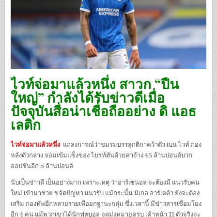
ไวท์จ่อมาแล้วหนึ่ง สาวก “ปืน
ใหญ่” กำลังได้รับข่าวดีเมื่อ
ปัจจุบันสื่อน่าเชื่อถืออย่าง ดิ แอธ
เลติก
ไวท์จ่อมาแล้วหนึ่ง
แถลงการณ์ว่าชมรมบรรลุกติกาคว้าตัว เบน ไวท์ กอง
หลังตัวกลาง จอมเข้มแข็งของ ไบรท์ตันด้วยค่าจ้าง 45 ล้านปอนด์บวก
ออปชั่นอีก 5 ล้านปอนด์
นับเป็นข่าวดี เป็นอย่างมาก เพราะเหตุ ว่าอาร์เซน่อล จะต้องมี แนวรับคน
ใหม่ เข้ามาช่วย ขจัดปัญหา แนวรับ แม้กระนั้น มิเกล อาร์เตต้า ยังจะต้อง
เสริม กองทัพอีกหลายรายเพื่อยกฐานะกลุ่ม ซึ่งเวลานี้ มีข่าวสารเชื่อมโยง
อีก 4 คน แม้พวกเขาได้นักฟุตบอล จุดมุ่งหมายครบ เค้าหน้า 11 ตัวจริงจะ