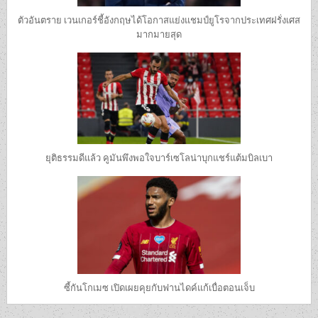
ตัวอันตราย เวนเกอร์ชี้อังกฤษได้โอกาสแย่งแชมป์ยูโรจากประเทศฝรั่งเศส
มากมายสุด
ยุติธรรมดีแล้ว คูมันพึงพอใจบาร์เซโลน่าบุกแชร์แต้มบิลเบา
ซี้กันโกเมซ เปิดเผยคุยกับฟานไดค์แก้เบื่อตอนเจ็บ