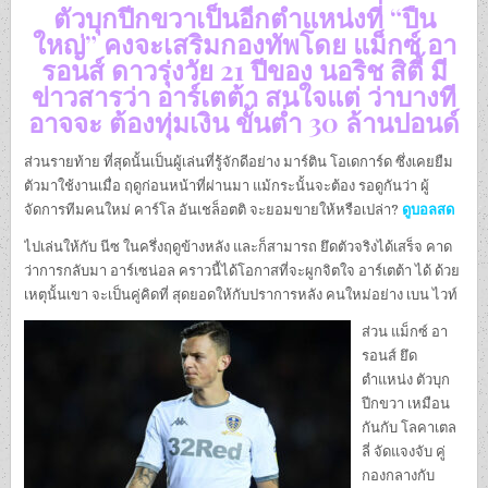
ตัวบุกปีกขวาเป็นอีกตำแหน่งที่ “ปืน
ใหญ่” คงจะเสริมกองทัพโดย แม็กซ์ อา
รอนส์ ดาวรุ่งวัย 21 ปีของ นอริช สิตี้ มี
ข่าวสารว่า อาร์เตต้า สนใจแต่ ว่าบางที
อาจจะ ต้องทุ่มเงิน ขั้นต่ำ 30 ล้านปอนด์
ส่วนรายท้าย ที่สุดนั้นเป็นผู้เล่นที่รู้จักดีอย่าง มาร์ติน โอเดการ์ด ซึ่งเคยยืม
ตัวมาใช้งานเมื่อ ฤดูก่อนหน้าที่ผ่านมา แม้กระนั้นจะต้อง รอดูกันว่า ผู้
จัดการทีมคนใหม่ คาร์โล อันเชล็อตติ จะยอมขายให้หรือเปล่า?
ดูบอลสด
ไปเล่นให้กับ นีซ ในครึ่งฤดูข้างหลัง และก็สามารถ ยึดตัวจริงได้เสร็จ คาด
ว่าการกลับมา อาร์เซน่อล คราวนี้ได้โอกาสที่จะผูกจิตใจ อาร์เตต้า ได้ ด้วย
เหตุนั้นเขา จะเป็นคู่คิดที่ สุดยอดให้กับปราการหลัง คนใหม่อย่าง เบน ไวท์
ส่วน แม็กซ์ อา
รอนส์ ยึด
ตำแหน่ง ตัวบุก
ปีกขวา เหมือน
กันกับ โลคาเตล
ลี่ จัดแจงจับ คู่
กองกลางกับ