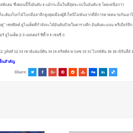
์แฮม ซึ่งตอนนี้รั้งอันดับ 4 แม้กระนั้นในที่สุดจะจบในอันดับ 6 โดยเหนือกว่า
ี่จะต้องโบกไม้โบกมือลาลีกสูงสุดเมืองผู้ดี ก็หนีไม่พ้นจากที่มีการคาดหมายกันเอาไ
ก็ “ดาบคู่” เชฟฟิลด์ ยูไนเต็ดที่กำลังจะได้อันดับบ๊วยในตารางลีก อันดับคะแนน พรีเม
 ยูไนเต็ด 2 3 เลสเตอร์ ซิตี้ 3 4 เชลซี 5
2 วูล์ฟส์ 12 13 เซาธ์แฮมป์ตัน 14 14 คริสตัล พาเลซ 13 15 ไบรท์ตัน 16 16 เบิร์นลี่ย์ 
ด็นสำคัญ
Share: