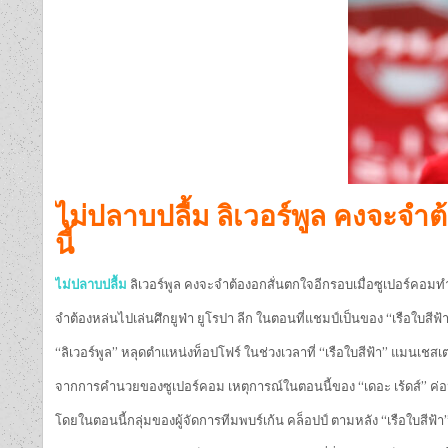
ไม่ปลาบปลื้ม ลิเวอร์พูล คงจะจำ
นี้
ไม่ปลาบปลื้ม
ลิเวอร์พูล คงจะจำต้องอกสั่นตกใจอีกรอบเมื่อซูเปอร์คอมท
จำต้องหล่นไปเล่นศึกยูฟ่า ยูโรปา ลีก ในตอนที่แชมป์เป็นของ “เรือใบสีฟ
“ลิเวอร์พูล” หลุดตำแหน่งท็อปโฟร์ ในช่วงเวลาที่ “เรือใบสีฟ้า” แมนเชสเ
จากการคำนวยของซูเปอร์คอม เหตุการณ์ในตอนนี้ของ “เดอะ เร้ดส์” ค่อนข้า
โดยในตอนนี้กลุ่มของผู้จัดการทีมพบร์เก้น คล็อปป์ ตามหลัง “เรือใบสีฟ้า”