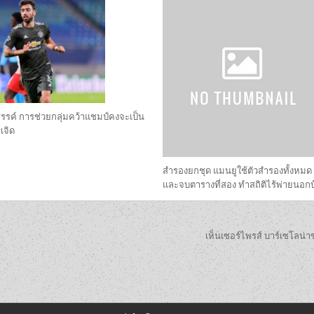
สรรค์ การช่วยกลุ่มคว้าแชมป์คงจะเป็น
เจิด
สำรองยกชุด แมนยูใช้ตัวสำรองทั้งหมด
และจบตารางที่สอง ทำสถิติไร้พ่ายนอก
เห็นเซอร์ไพรส์ บาร์เซโลน่าข่