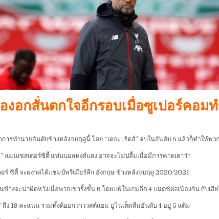
ต้องอกสั่นตกใจอีกรอบเมื่อซูเปอร์คอ
ำการทำนายอันดับข้างหลังจบฤดูนี้ โดย “เดอะ เร้ดส์” จบในอันดับ 5 แล้วก็ทำให้พว
้า” แมนเชสเตอร์ซิตี้ แฟนบอลหงส์แดง อาจจะไม่ปลื้มเมื่อมีการคาดเดาว่า
ตอร์ ซิตี้ จะผงาดได้แชมป์พรีเมียร์ลีก อังกฤษ ข้างหลังจบฤดู 2020/2021
งจะน่าผิดหวังเมื่อพวกเขารั้งชั้น 6 โดยแพ้ในเกมลีก 4 แมตช์ต่อเนื่องกัน กับเสีย
 ถึง 19 คะแนน รวมทั้งด้อยกว่า เวสต์แฮม ยูไนเต็ดทีมอันดับ 4 อยู่ 5 แต้ม