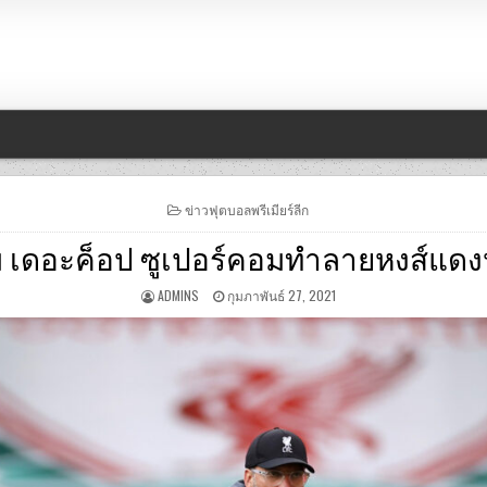
POSTED
ข่าวฟุตบอลพรีเมียร์ลีก
IN
ม เดอะค็อป ซูเปอร์คอมทำลายหงส์แดง
ADMINS
กุมภาพันธ์ 27, 2021