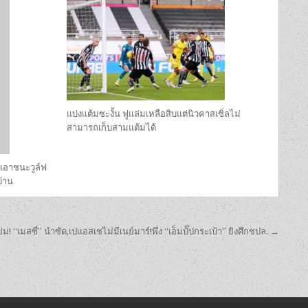
แบ่งแต้มซะงั้น ฟูแล่มเหลือสิบแต่นิวคาสเซิ่ลไม่
สามารถเก็บสามแต้มได้
 เอาชนะวูล์ฟ
บ้าน
ม! “เมสซี่” นำซัด,เปแอสเชไม่มีเนย์มาร์!พึ่ง “เอ็มบั๊ปกระเป๋า” ยิงศึกชปล. →