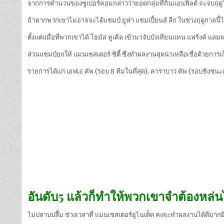
จากการคำนวนของซูเปอร์คอมกล่าวว่ายอดกลุ่มที่ถิ่นแอนฟิลด์ จะจบฤดูใ
ถ้าหากพวกเขาไม่อาจจะได้แชมป์ ยูฟ่า แชมเปี้ยนส์ ลีก ในช่วงฤดูกาลนี้ได้
ตั้งแต่แมื่อที่พวกเขาได้ โธมัส ทูเคิ่ล เข้ามาจับบังเหียนแทน แฟร้งค์
ส่วนแชมป์ยกให้ แมนเชสเตอร์ ซิตี้ ซึ่งทำผลงานสุดน่าเหลือเชื่อด้วยการเก็
รายการได้แก่ เอฟเอ คัพ (รอบ 8 ทีมในที่สุด), คาราบาว คัพ (รอบชิงชนะเลิ
อันดับ5 แล้วก็ทำให้พวกเขาจำต้องหล่นไ
ไม่ปลาบปลื้ม ช่วงเวลาที่ แมนเชสเตอร์ยูไนเต็ด คงจะทำผลงานได้ดีมากยิ่