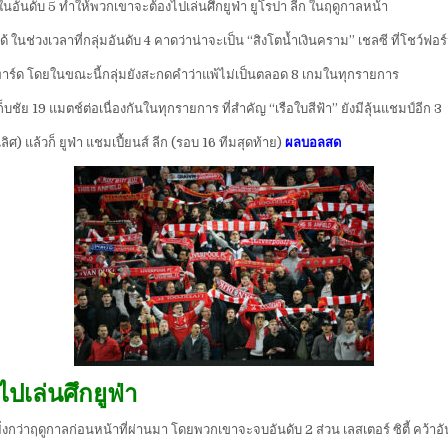
นอันดับ 5 ทำให้พวกเขาจะต้องไปเล่นศึกยูฟ่า ยูโรปา ลีก ในฤดูกาลหน้า
 ในช่วงเวลาที่กลุ่มอันดับ 4 คาดว่าน่าจะเป็น “สิงโตน้ำเงินคราม” เชลซี ที่โชว์ฟอร
 แลมพาร์ด โดยในขณะนี้กลุ่มยังสะกดคำว่าแพ้ไม่เป็นตลอด 8 เกมในทุกรายการ
บชัย 19 แมตช์ต่อเนื่องกันในทุกรายการ ที่สำคัญ “เรือใบสีฟ้า” ยังมีลุ้นแชมป์อีก 3
ศ) แล้วก็ ยูฟ่า แชมเปี้ยนส์ ลีก (รอบ 16 ทีมสุดท้าย)
ผลบอลสด
ปเล่นศึกยูฟ่า
งกว่าฤดูกาลก่อนหน้าที่ผ่านมา โดยพวกเขาจะจบอันดับ 2 ส่วน เลสเตอร์ ซิตี้ คว้าอั