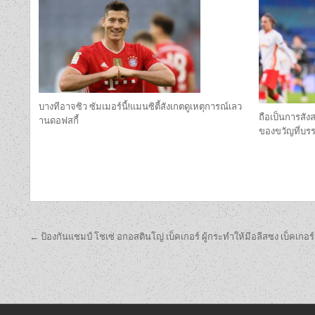
บางทีอาจซิว ซัมเมอร์นี้!แมนซิตี้สังเกตดูเหตุการณ์เลว
ถือเป็นการสัง
านดอฟสกี้
ของขวัญที่บรร
เมนู
← ป้องกันแชมป์ โชเซ่ อกอสตินโญ่ เบ็คเกอร์ ผู้กระทำให้มีอลีสซง เบ็คเกอร์
นำทาง
เรื่อง