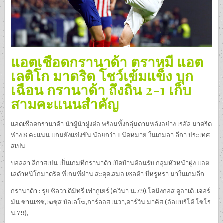
แอตเชือดกรานาด้า ตราหมี แอต
เลติโก มาดริด โชว์เข้มแข็ง บุก
เฉือน กรานาด้า ถึงถิ่น 2-1 เก็บ
สามคะแนนสำคัญ
แอตเชือดกรานาด้า นำผู้นำฝูงต่อ พร้อมทิ้งกลุ่มตามหลังอย่าง เรอัล มาดริด
ห่าง 8 คะแนน แถมยังแข่งขัน น้อยกว่า 1 นัดหมาย ในเกมลา ลีกา ประเทศ
สเปน
บอลลา ลีกาสเปน เป็นเกมที่กรานาด้า เปิดบ้านต้อนรับ กลุ่มหัวหน้าฝูง แอต
เลตำหนิโกมาดริด ที่เกมที่ผ่าน สะดุดเสมอ เซลต้า บีหรูหรา มาในเกมลีก
กรานาด้า : รุย ซิลวา,ดิมิทรี เฟากูเยร์ (ควิน่า น.79),โดมิงกอส ดูอาเต้ ,เจอร์
มัน ซานเชซ,เฆซุส บัลเลโฆ,การ์ลอส เนวา,ดาร์วิน มาคิส (อัลแบร์โต้ โซโร่
น.79),