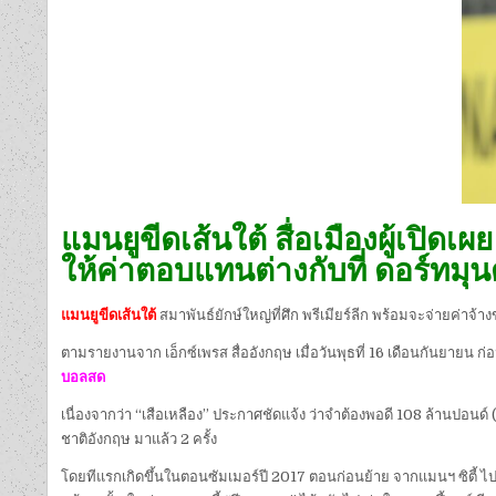
แมนยูขีดเส้นใต้ สื่อเมืองผู้เปิด
ให้ค่าตอบแทนต่างกับที่ ดอร์ทมุนด์
แมนยูขีดเส้นใต้
สมาพันธ์ยักษ์ใหญ่ที่ศึก พรีเมียร์ลีก พร้อมจะจ่ายค่าจ้า
ตามรายงานจาก เอ็กซ์เพรส สื่ออังกฤษ เมื่อวันพุธที่ 16 เดือนกันยายน ก
บอลสด
เนื่องจากว่า “เสือเหลือง” ประกาศชัดแจ้ง ว่าจำต้องพอดี 108 ล้านปอนด์
ชาติอังกฤษ มาแล้ว 2 ครั้ง
โดยทีแรกเกิดขึ้นในตอนซัมเมอร์ปี 2017 ตอนก่อนย้าย จากแมนฯ ซิตี้ ไปอยู