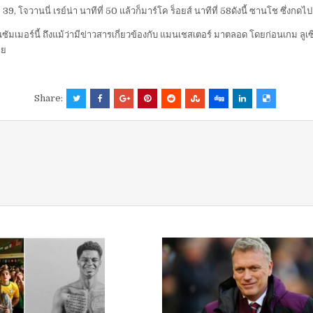
 39, โจวานนี่ เรย์น่า นาทีที่ 50 แล้วก็มาร์โค ร็อยส์ นาทีที่ 58ดังนี้ ซานโช ซึ่งกด
ซัมเมอร์นี้ ถึงแม้ว่ามีข่าวสารเกี่ยวข้องกับ แมนเชสเตอร์ มาตลอด โดยก่อนเกม ลูเซี
าย
Share: