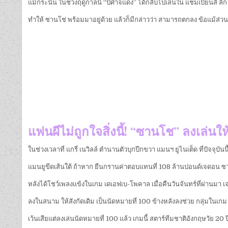
แม้กระนั้น ในช่วงฤดูกาลนี้ “ปีศาจแดง” ได้กลับไปเล่นใน แชมเปี้ยนส์ ลีก
ทำให้ ซานโช่ พร้อมมาอยู่ด้วย แล้วก็มีกล่าวว่า สามารถตกลง ข้อแม้ส่วน 
แฟนผีไม่ถูกใจสิ่งนี้! “ซานโช” ลงเล่นใ
ในช่วงเวลาที่ แกรี่ เนวิลล์ ตำนานตัวบุกปีกขวา แมนฯ ยูไนเต็ด ที่ปัจจุ
แมนยูขีดเส้นใต้ ถ้าหาก ยืนกรานค่าตอบแทนที่ 108 ล้านปอนด์เจดอน ซานโ
หลังได้โชว์เพลงแข้งในเกม เดเอฟเบ-โพคาล เมื่อคืนวันจันทร์ที่ผ่านมา เ
ลงในสนาม ให้สังกัดเดิม เป็นนัดหมายที่ 100 ข้างหลังลงช่วย กลุ่มในเกม เ
เว้นเสียแต่ลงเล่นนัดหมายที่ 100 แล้ว เกมนี้ สตาร์ทีมชาติอังกฤษวัย 20 ปี