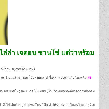
รไล่ล่า เจดอน ซานโช่ แต่ว่าพร้อม
ปอนด์ (ราวๆ 3,200 ล้านบาท)
้ว แต่ว่าจนแล้วจนรอด ก็ยังหาบทสรุป เรื่องค่าตอบแทนกับ ไม่ลงตัว
ผล
่พร้อมจ่ายให้สูงถึงขนาดนั้นแมนฯ ยูไนเต็ด เคยพากเพียรคว้าตัวปีกกลุ่ม
าตั๋วไปเล่นถ้วย ยูฟ่า แชมเปี้ยนส์ ลีก ทำให้นักฟุตบอลไม่สนใจมาอยู่ด้วย