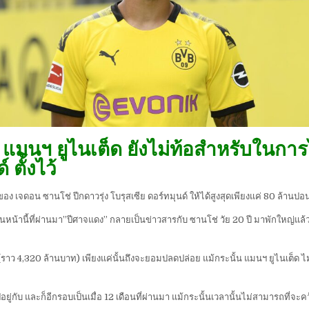
เผย แมนฯ ยูไนเต็ด ยังไม่ท้อสำหรับในกา
 ตั้งไว้
งของ เจดอน ซานโช่ ปีกดาวรุ่ง โบรุสเซีย ดอร์ทมุนด์ ให้ได้สูงสุดเพียงแค่ 80 ล้าน
่อนหน้านี้ที่ผ่านมา”ปีศาจแดง” กลายเป็นข่าวสารกับ ซานโช่ วัย 20 ปี มาพักใหญ่แล
 (ราว 4,320 ล้านบาท) เพียงแค่นั้นถึงจะยอมปลดปล่อย แม้กระนั้น แมนฯ ยูไนเต็ด ไม
่กับ และก็อีกรอบเป็นเมื่อ 12 เดือนที่ผ่านมา แม้กระนั้นเวลานั้นไม่สามารถที่จะคว้