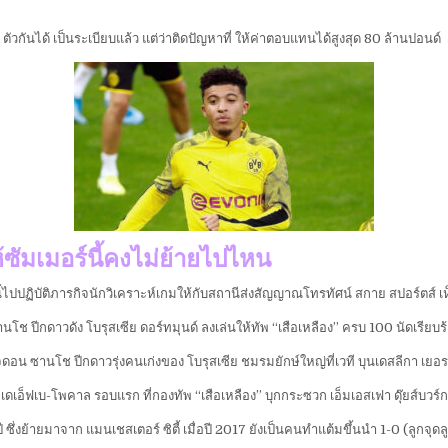
ตัวกันได้ เป็นระเบียบแล้ว แต่ว่าติดปัญหาที่ ให้ค่าตอบแทนได้สูงสุด 80 ล้านปอนด์
ห้ซัมเมอร์นี้คงไม่ย้ายไปไหน
บันนี้ไปปฏิบัติภารกิจนักวิเคราะห์เกมให้กับสถานีส่งสัญญาณโทรทัศน์ สกาย สปอร์ตส์ 
ช ปีกดาวดัง โบรุสเซีย ดอร์ทมุนด์ ลงเล่นให้ทัพ “เสือเหลือง” ครบ 100 นัดเรียบร
จดอน ซานโช ปีกดาวรุ่งคนเก่งของ โบรุสเซีย ชมรมยักษ์ใหญ่ที่เวที บุนเดสลีกา เยอ
ดเอ็ฟเบ-โพคาล รอบแรก ที่กองทัพ “เสือเหลือง” บุกกระซวก เอ็มเอสเฟา ดุ๊ยส์บวร์ก 5-0
 ซึ่งย้ายมาจาก แมนเชสเตอร์ ซิตี้ เมื่อปี 2017 ยังเป็นคนทำแต้มขึ้นนำ 1-0 (ลูกจุดลู