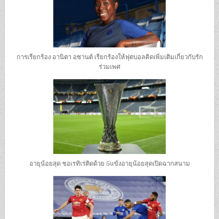
การเรียกร้อง อานิตา อซานต์ เรียกร้องให้ฟุตบอลคิดเพิ่มเติมเกี่ยวกับรัก
ร่วมเพศ
อายุน้อยสุด ชอเรทิเร่ติดด้วย 5แข้งอายุน้อยสุดเปิดฉากสนาม