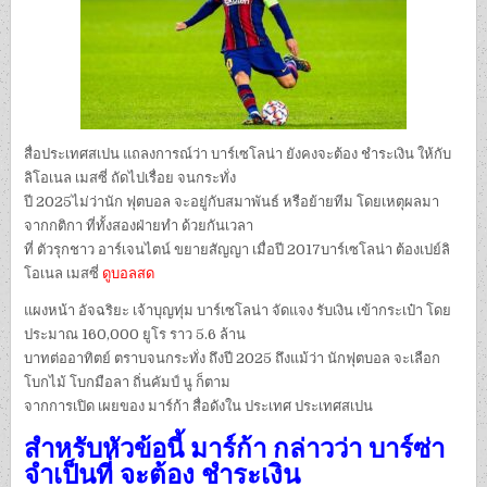
สื่อประเทศสเปน แถลงการณ์ว่า บาร์เซโลน่า ยังคงจะต้อง ชำระเงิน ให้กับ
ลิโอเนล เมสซี่ ถัดไปเรื่อย จนกระทั่ง
ปี 2025ไม่ว่านัก ฟุตบอล จะอยู่กับสมาพันธ์ หรือย้ายทีม โดยเหตุผลมา
จากกติกา ที่ทั้งสองฝ่ายทำ ด้วยกันเวลา
ที่ ตัวรุกชาว อาร์เจนไตน์ ขยายสัญญา เมื่อปี 2017บาร์เซโลน่า ต้องเปย์ลิ
โอเนล เมสซี่
ดูบอลสด
แผงหน้า อัจฉริยะ เจ้าบุญทุ่ม บาร์เซโลน่า จัดแจง รับเงิน เข้ากระเป๋า โดย
ประมาณ 160,000 ยูโร ราว 5.6 ล้าน
บาทต่ออาทิตย์ ตราบจนกระทั่ง ถึงปี 2025 ถึงแม้ว่า นักฟุตบอล จะเลือก
โบกไม้ โบกมือลา ถิ่นคัมป์ นู ก็ตาม
จากการเปิด เผยของ มาร์ก้า สื่อดังใน ประเทศ ประเทศสเปน
สำหรับหัวข้อนี้ มาร์ก้า กล่าวว่า บาร์ซ่า
จำเป็นที่ จะต้อง ชำระเงิน