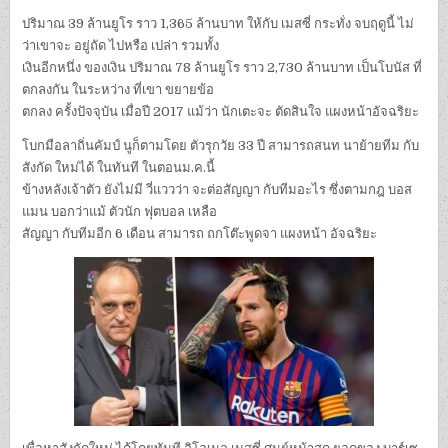
ปริมาณ 39 ล้านยูโร ราว 1,365 ล้านบาท ให้กับ เมสซี่ กระทั่ง จบฤดูนี้ ไม่
ว่าเขาจะ อยู่ถัด ไปหรือ เปล่า รวมทั้ง
เงินอีกหนึ่ง ของเงิน ปริมาณ 78 ล้านยูโร ราว 2,730 ล้านบาท เป็นโบนัส ที่
ตกลงกัน ในระหว่าง ที่เขา ขยายข้อ
ตกลง ครั้งปัจจุบัน เมื่อปี 2017 แม้ว่า นักเตะจะ ตัดสินใจ แผงหน้าอัจฉริยะ
โบกมือลาถิ่นคัมป์ นูก็ตามโดย ตัวรุกวัย 33 ปี สามารถสนท นาย้ายทีม กับ
สังกัด ใหม่ได้ ในทันที ในตอนม.ค.นี้
ข้างหลังเจ้าตัว ยังไม่มี วี่แววว่า จะต่อสัญญา กับทีมอะไร ซึ่งตามกฎ บอส
แมน บอกว่าแม้ ตัวนัก ฟุตบอล เหลือ
สัญญา กับทีมอีก 6 เดือน สามารถ ถกโต๊ะพูดจา แผงหน้า อัจฉริยะ