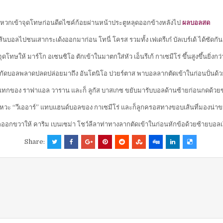
อลแหวกเข้าจุดโทษก่อนดีดไซค์ก้อยผ่านหน้าประตูหลุดออกข้างหลังไป
ผลบอลสด
ส้นบอลไปชนเสากระเด้งออกมาก่อน โทนี่ โครส รวมทั้ง เฟเดรีเก๋ บัลเบร์เด้ ได้ซัดกั
ุดโทษให้ มาร์โก อเซนซิโอ ตักเข้าในมาตกใส่หัว เอ็นรีเก้ กาเซมีโร่ ขึ้นสูงขึ้นยิ่
่ สกัดบอลพลาดปลดปล่อยมาถึง อันโตนิโอ ปวยร์ตาส พาบอลลากตัดเข้าในก่อนปั่นด้วย
ลูกกระแทกของ ราฟาแอล วาราน และก็ ลูกัส บาสเกซ ขยับมารับบอลด้านซ้ายก่อนกดด
จากจังหวะ “วีเออาร์” แทบแฮนด์บอลของ กาเซมีโร่ และก็ลูกครอสทางขอบเส้นที่มองน่า
ากออกขวาให้ คาริม เบนเซม่า โชว์ลีลาท่าทางลากตัดเข้าในก่อนหักข้อด้วยซ้าย
Share: