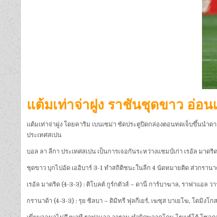
แต้มเท่าจ่าฝูง ราชันชุดขาว อ่อ
แต้มเท่าจ่าฝูง โดยคาริม เบนเซม่า ซัดประตูปิดกล่องตอนทดเจ็บขึ้นนำดาว
ประเทศสเปน
บอล ลา ลีกา ประเทศสเปน เป็นการเจอกันระหว่างแชมป์เก่า เรอัล มาดริด 
ชุดขาว บุกไปอัด เออิบาร์ 3-1 ทำสถิติชนะในลีก 4 นัดหมายติด ส่วกรานาด
เรอัล มาดริด (4-3-3) : ติโบลต์ กูร์กตัวส์ – ดานี่ การ์บาฆาล, ราฟาแอล วารา
กรานาด้า (4-3-3) : รุย ซิลบา – ดิมิทรี ฟุลกีเยร์, เฆซุส บาเยโฆ, โดมิงโกส