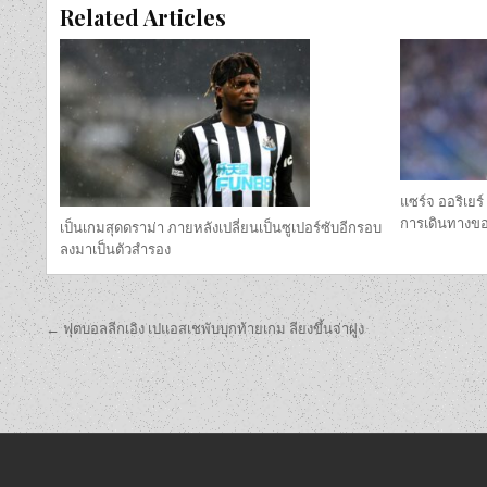
Related Articles
แซร์จ ออริเยร์
การเดินทางขอ
เป็นเกมสุดดราม่า ภายหลังเปลี่ยนเป็นซูเปอร์ซับอีกรอบ
ลงมาเป็นตัวสำรอง
เมนู
← ฟุตบอลลีกเอิง เปแอสเชพับบุกท้ายเกม ลียงขึ้นจ่าฝูง
นำทาง
เรื่อง