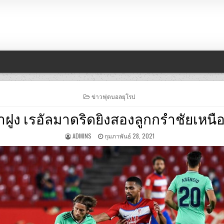
POSTED
ข่าวฟุตบอลยุโรป
IN
่าฝูง เรอัลมาดริดยิงสองลูกกรำชัยเหน
ADMINS
กุมภาพันธ์ 28, 2021