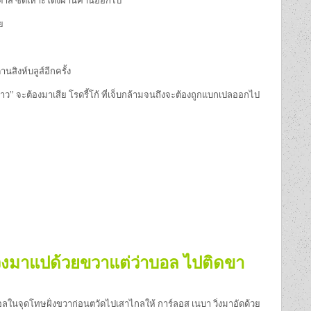
์ตาส ซัดเหาะโด่งผ่านคานออกไป
ย
สิงห์บลูส์อีกครั้ง
ว” จะต้องมาเสีย โรดรี้โก้ ที่เจ็บกล้ามจนถึงจะต้องถูกแบกเปลออกไป
 วิ่งมาแปด้วยขวาแต่ว่าบอล ไปติดขา
อลในจุดโทษฝั่งขวาก่อนตวัดไปเสาไกลให้ การ์ลอส เนบา วิ่งมาอัดด้วย