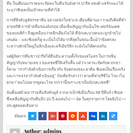
ทีม ในเดือนมกราคมจะปิดลง ในคืนวันอังคาร ปารีส แซงต์-แชร์กแมง ได้
ระบุว่าซิเยคเป็นเป้าหมายที่ทําได้
การที่สิงห์บลูส์สรรหาทีม อย่างหนักในช่วง 6 เดือนที่ผ่านมา รวมถึงดีลที่ทํา
ลายสถิติ การย้ายทีมของอังกฤษ เพื่อเซ็นสัญญากับเอ็นโซ เฟอร์นันเดซ
ของเบนฟิก้า จึงดูเหมือนว่าหลีกเลี่ยงไม่ได้ ที่นักเตะบางคนจะถูกย้ายไป
เล่นต่อ – และซิเยคก็ดู จะเป็นไปได้มากที่สุดในขณะนี้แม้ว่าข้อตกลง
ระหว่างยักษ์ใหญ่ในลีกเอิงและพรีเมียร์ลีก จะยังไม่ได้ตกลงกัน
แต่ผู้จัดการทีมชาวปารีสได้ยืนยัน ความตั้งใจของสโมสร ในการเซ็น
สัญญากับหมายเลข 1 ของเชลซีให้เสร็จสิ้น แม้ว่าเวลาจะขัดกับพวกเขา
ก็ตาม “เรากําลังดําเนินการเกี่ยวกับ ข้อตกลงของ ฮาคิม ซิเยคเป็นเรื่องจริง
และการเจรจากําลังดําเนินอยู่” กัลเทียร์กล่าวว่า ตามที่ฟาบริซิโอ โรมาโน่
ยกมา”ผมไม่อยากพูดอะไรมากกว่านี้เพราะเขาเป็นนักเตะเชลซี”
นับตั้งแต่ย้ายมาร่วมทีมสิงห์บลูส์ จากอาแจ็กซ์เมื่อเกือบ 98 ปีที่แล้ว ซิเยค
ซึ่งเหลือสัญญากับทีมอีก 25 ปี ลงเล่นไป <> นัด ในทุกรายการ โดยยิงไป <>
ประตูตลอดเส้นทาง
Share:
Author:
admins