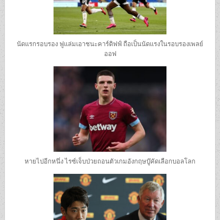
นัดแรกรอบรอง ฟูแล่มเอาชนะคาร์ดิฟฟ์ ถือเป็นนัดแรงในรอบรองเพลย์
ออฟ
หายไปอีกหนึ่ง ไรซ์เจ็บป่วยถอนตัวเกมอังกฤษบู๊คัดเลือกบอลโลก