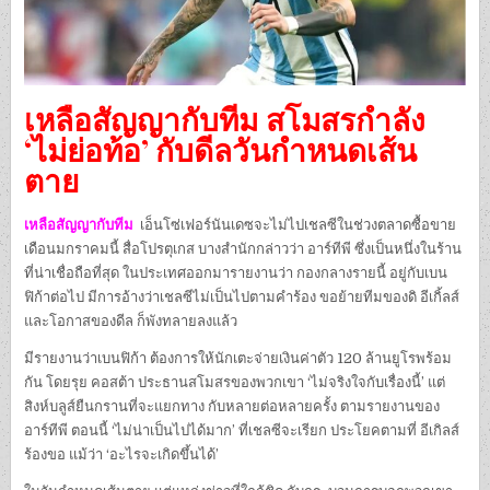
เหลือสัญญากับทีม สโมสรกําลัง
‘ไม่ย่อท้อ’ กับดีลวันกําหนดเส้น
ตาย
เหลือสัญญากับทีม
เอ็นโซ่เฟอร์นันเดซจะไม่ไปเชลซีในช่วงตลาดซื้อขาย
เดือนมกราคมนี้ สื่อโปรตุเกส บางสํานักกล่าวว่า อาร์ทีพี ซึ่งเป็นหนึ่งในร้าน
ที่น่าเชื่อถือที่สุด ในประเทศออกมารายงานว่า กองกลางรายนี้ อยู่กับเบน
ฟิก้าต่อไป มีการอ้างว่าเชลซีไม่เป็นไปตามคําร้อง ขอย้ายทีมของดิ อีเกิ้ลส์
และโอกาสของดีล ก็พังทลายลงแล้ว
มีรายงานว่าเบนฟิก้า ต้องการให้นักเตะจ่ายเงินค่าตัว 120 ล้านยูโรพร้อม
กัน โดยรุย คอสต้า ประธานสโมสรของพวกเขา ‘ไม่จริงใจกับเรื่องนี้’ แต่
สิงห์บลูส์ยืนกรานที่จะแยกทาง กับหลายต่อหลายครั้ง ตามรายงานของ
อาร์ทีพี ตอนนี้ ‘ไม่น่าเป็นไปได้มาก’ ที่เชลซีจะเรียก ประโยคตามที่ อีเกิลส์
ร้องขอ แม้ว่า ‘อะไรจะเกิดขึ้นได้’