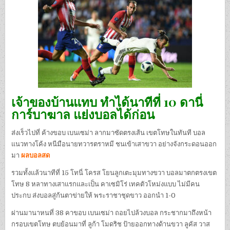
เจ้าของบ้านแทบ ทำได้นาทีที่ 10 ดานี่
การ์บาฆาล แย่งบอลได้ก่อน
ส่งเร็วไปที่ ค้างขอบ เบนเซม่า ลากมาซัดตรงเส้น เขตโทษในทันที บอล
แนวทางโค้ง หนีมือนายทวารตราหมี ชนเข้าเสาขวา อย่างจังกระดอนออก
มา
ผลบอลสด
รวมทั้งแล้วนาทีที่ 15 โทนี่ โครส โยนลูกเตะมุมทางขวา บอลมาตกตรงเขต
โทษ 8 หลาทางเสาแรกและเป็น คาเซมิโร่ เทคตัวโหม่งแบบ ไม่มีคน
ประกบ ส่งบอลสู่ก้นตาข่ายให้ พระราชาชุดขาว ออกนำ 1-0
ผ่านมานาหนที่ 38 คาขอบ เบนเซม่า ถอยไปล้วงบอล กระชากมาถึงหน้า
กรอบเขตโทษ ตบย้อนมาที่ ลูก้า โมดริช ป้ายออกทางด้านขวา ลูคัส วาส