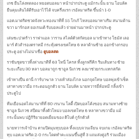
เกซ ยืนโล่งทดลอง หยอดบอลมา หน้าปากประตู แม้กระนั้น ยาน โอบลัค
ยืนคุมเส้นได้ดีรับเอาไว้ได้ จบครึ่งแรก เรอัลมาดริด ขึ้นนำ 1-0
แอต.มาดริดชวดจังหวะทองนาทีที่ 55 โกเก้ ไหลบอลมาทางริม สนามด้าน
ขวา มาร์กอส ยอเรนเต้ รับบอลแล้ว จ่ายผ่านมาหน้า ปากประตู
เล่นซะปวดร้าว ราฟาแอล วาราน สไลด์ตัวสกัดบอล มาเข้าทาง โธมัส เลอ
มาร์ ตัวสำรองตราหมี กระทุ้งตรงเขตโทษ 6 หลาด้านซ้าย ออกข้างกรอบ
ประตู อย่างไม่น่าเชื่อ
ดูบอลสด
ราชันชุดขาวทิ้งห่างนาทีที่ 63 โทนี่ โครส ทิ้งลูกฟรีคิก ริมเส้นทาง ซ้าย
ระยะเกือบ 30 หลา บอลมาถูก ซาอูล นิเกวซ ลงมาช่วยกระแทกสกัด
เข้าทางปืน ดานี่ การ์บาฆาล วางเท้าส่องไกล นอกจุดโทษ บอลพุ่งเข้าเช็ค
เสาทางขวามือ กระดอนถูกตัว ยาน โอบลัค นายทวารยี่ห้อหมี กลิ้งเข้า
ประตูไป
ทีมเยือนอดไล่มานาทีที่ 80 เรนาน โลดี้ เปิดบอลโค้งขอบ สนามทางซ้าย
ซาอูล นิเกวซ สปีดมาทิ้งตัวโหม่ง บอลเขตโทษ 6 หลาทางขวามือ แม้
กระนั้นพบ ปฎิกิริยายอดเยี่ยมของ ติโบต์ กูร์กตัวส์
นายทวารเจ้าบ้าน ตามปิดมุมทุบบอล ทิ้งแบบจวนเจียน จบเกม เรอัลมาดริด
ทุบ แอต.มาดริด 2-0 กระโดดทำคะแนนขึ้นสู่ที่ 3 แถมส่งคู่อริ ร่วมเมือง