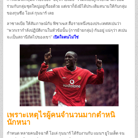
ร่วมกับกลุ่มชุดใหญ่อยู่เรื่อยด้วย แต่เขาก็ยังมิได้ประเดิมสนามให้กับกลุ่ม
ของกุนซือ โอเล่ กุนนาร์ เลย
ลาซาลเบีย ให้สัมภาษณ์กับ ฟิชาเฆส สื่อรายหนึ่งของประเทศสเปนว่า
“พวกเรากำลังปฏิบัติงานในหัวข้อนั้น (การย้ายกลุ่ม) กันอยู่ แน่ๆว่า สเปน
จะเป็นสถานีถัดไปของเขา”
เปิดใจตนไม่ใช่
เพราะเหตุไรผู้คนจำนวนมากตำหนิ
นักหนา
กำหนด หลายคนอิจฉาที่ โอเล่ กุนนาร์ ได้รับงานกับ แมนฯ ยูไนเต็ด จน