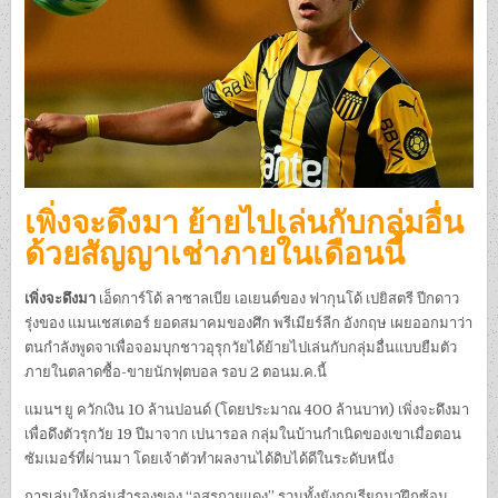
เพิ่งจะดึงมา ย้ายไปเล่นกับกลุ่มอื่น
ด้วยสัญญาเช่าภายในเดือนนี้
เพิ่งจะดึงมา
เอ็ดการ์โด้ ลาซาลเบีย เอเยนต์ของ ฟากุนโด้ เปยิสตรี ปีกดาว
รุ่งของ แมนเชสเตอร์ ยอดสมาคมของศึก พรีเมียร์ลีก อังกฤษ เผยออกมาว่า
ตนกำลังพูดจาเพื่อจอมบุกชาวอุรุกวัยได้ย้ายไปเล่นกับกลุ่มอื่นแบบยืมตัว
ภายในตลาดซื้อ-ขายนักฟุตบอล รอบ 2 ตอนม.ค.นี้
แมนฯ ยู ควักเงิน 10 ล้านปอนด์ (โดยประมาณ 400 ล้านบาท) เพิ่งจะดึงมา
เพื่อดึงตัวรุกวัย 19 ปีมาจาก เปนารอล กลุ่มในบ้านกำเนิดของเขาเมื่อตอน
ซัมเมอร์ที่ผ่านมา โดยเจ้าตัวทำผลงานได้ดิบได้ดีในระดับหนึ่ง
การเล่นให้กลุ่มสำรองของ “อสุรกายแดง” รวมทั้งยังถูกเรียกมาฝึกซ้อม