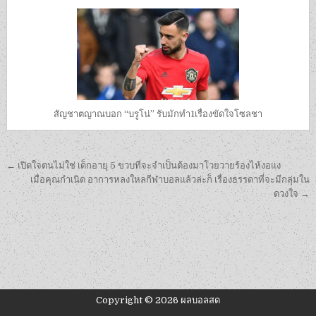
สัญชาตญาณบอก “บรูโน่” รับมักทำ1เรื่องขัดใจโซลชา
เมนู
← เปิดใจตนไม่ใช่ เด็กอายุ 5 ขวบที่จะจำเป็นต้องมาโวยวายร้องไห้งอแง
นำทาง
เมื่อคุณกำเนิด อาการหลงใหลกีฬาบอลแล้วล่ะก็ เรื่องธรรดาที่จะมีกลุ่มใน
ดวงใจ →
เรื่อง
Copyright © 2026 ผลบอลสด