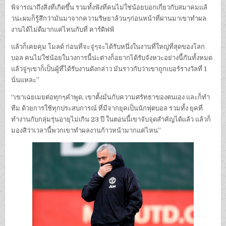
พิจารณาถึงสิ่งที่เกิดขึ้น รวมทั้งฟังที่คนไม่ใช่น้อยบอกเกี่ยวกับสมาคมแล้
วน่ะผมก็รู้สึกว่ามันมาจากความริษยาล้วนๆก่อนหน้าที่ผ่านมาเขาทำผล
งานได้ไม่ดีมากแค่ไหนกับที่ คาร์ดิฟฟ์
แล้วก็เคยคุม โมลด์ ก่อนที่จะจู่ๆจะได้รับหนึ่งในงานที่ใหญ่ที่สุดของโลก
บอล คนไม่ใช่น้อยในวงการนี้น่ะต่างก็อยากได้รับจังหวะอย่างนี้กันทั้งหมด
แล้วจู่ๆเขาก็เป็นผู้ที่ได้รับงานดังกล่าว มันราวกับว่าเขาถูกเบอร์รางวัลที่ 1
นั่นแหละ”
“เขาเฉยเมยต่อทุกๆคำพูด, เขาตั้งมั่นกับความศรัทธาของตนเอง และก็ทำ
ทีม ด้วยการใช้ทุกประสบการณ์ ที่มีจากยุคเป็นนักฟุตบอล รวมทั้ง ยุคที่
ทำงานกับกลุ่มรุ่นอายุไม่เกิน 23 ปี ในตอนนี้เขาจับจุดสำคัญได้แล้ว แล้วก็
มองสิว่าเวลานี้พวกเขาทำผลงานก้าวหน้ามากแค่ไหน”