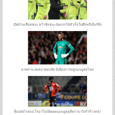
เปิดบ้านเชือดชนะ คว้าชัยชนะนัดแรกได้สำเร็จในศึกพรีเมียร์ลีก
นายด่าน เดเคอาตอบชัด ยังต้องการอยู่แมนยูต่อไหม
ช็อปสม่ำเสมอ โรมาโน่เปิดเผยแมนยูคุยดีลกามาวิงก้าก้าวหน้า