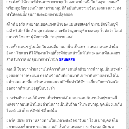
กระทั่งทำให้ตอนที่ผ่านมาพวกเขาถูกใจออกมาตำหนิ กับ “อสุรกายแดง”
พร้อมดูอดีตกองหน้าสหายร่วมกลุ่มที่ถือมั่นกับความเชื่อของตนจนกระทั่ง
ทำให้ตอนนี่้กลุ่มกำลังจะมีผลงานที่สุดยอด
ดไวท์ ยอร์ค สมัยก่อนยอดแผงหน้าของ แมนเชสเตอร์ ชมรมยักษ์ใหญ่ที่
เวที พรีเมียร์ลีก อังกฤษ แสดงความเชื่อว่ามูลเหตุที่บางคนถูกใจต่อว่า โอเล่
กุนนาร์ โซลชา ผู้จัดการทีม “อสุรกายแดง”
รวมทั้ง แมนฯ ยูไนเต็ด ในตอนที่ผ่านมานั้น เป็นเพราะเหตุว่าคนเหล่านั้น
อิจฉา โซลชา ที่ได้รับงานใหญ่ทั้งๆที่ก่อนหน้านั้นมิได้ส่งผลงานที่สะดุดตา
สำหรับการคุมกลุ่มมากเท่าไรนัก
ผลบอลสด
ตอนนี้ โซลชา ทำผลงานได้ดีกว่าที่หลายคนคิดด้วยการนำกลุ่มเป็นหัวหน้า
ฝูงของตารางคะแนน ตรงกันข้ามกับที่ผ่านมาที่เขาพาทีมทำผลงานได้ไม่
สม่ำเสมอเท่าที่ควรในหลายตอนจนถึงขั้นทำให้มีข่าวเกี่ยวกับการโดนไล่
ออกจากตำแหน่งอยู่เป็นประจำ
ระหว่างที่บางคนก็มีความเห็นว่าเขายังไม่เหมาะสมกับงานใหญ่ขนาดนี้
หลังจากก่อนหน้านี้เคยดำเนินการเป็นที่ปรึกษาในระดับกลุ่มชุดเพียงแค่กับ
โมลด์ แล้วก็ คาร์ดิฟฟ์ ซิตี้ แค่นั้น
ยอร์ค เปิดเผยว่า “หลายท่านในแวดวงน่ะอิจฉาริษยา โอเล่ บางบุคคลไม่
อยากมองเห็นเขาประสบความสำเร็จด้วยเหตุผลบางอย่าง พอเพียงผม