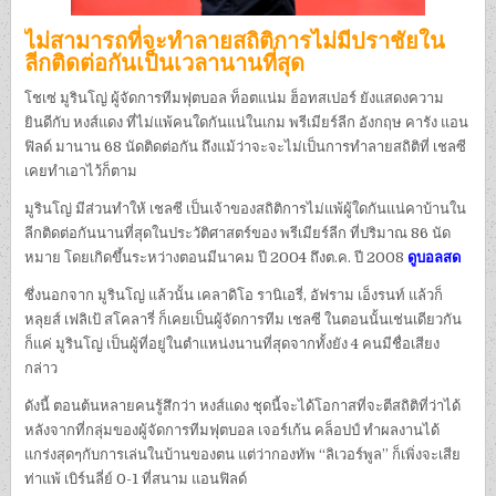
ไม่สามารถที่จะทำลายสถิติการไม่มีปราชัยใน
ลีกติดต่อกันเป็นเวลานานที่สุด
โชเซ่ มูรินโญ่ ผู้จัดการทีมฟุตบอล ท็อตแน่ม ฮ็อทสเปอร์ ยังแสดงความ
ยินดีกับ หงส์แดง ที่ไม่แพ้คนใดกันแน่ในเกม พรีเมียร์ลีก อังกฤษ คารัง แอน
ฟิลด์ มานาน 68 นัดติดต่อกัน ถึงแม้ว่าจะจะไม่เป็นการทำลายสถิติที่ เชลซี
เคยทำเอาไว้ก็ตาม
มูรินโญ่ มีส่วนทำให้ เชลซี เป็นเจ้าของสถิติการไม่แพ้ผู้ใดกันแน่คาบ้านใน
ลีกติดต่อกันนานที่สุดในประวัติศาสตร์ของ พรีเมียร์ลีก ที่ปริมาณ 86 นัด
หมาย โดยเกิดขึ้นระหว่างตอนมีนาคม ปี 2004 ถึงต.ค. ปี 2008
ดูบอลสด
ซึ่งนอกจาก มูรินโญ่ แล้วนั้น เคลาดิโอ รานิเอรี่, อัฟราม เอ็งรนท์ แล้วก็
หลุยส์ เฟลิเป้ สโคลารี่ ก็เคยเป็นผู้จัดการทีม เชลซี ในตอนนั้นเช่นเดียวกัน
ก็แค่ มูรินโญ่ เป็นผู้ที่อยู่ในตำแหน่งนานที่สุดจากทั้งยัง 4 คนมีชื่อเสียง
กล่าว
ดังนี้ ตอนต้นหลายคนรู้สึกว่า หงส์แดง ชุดนี้จะได้โอกาสที่จะตีสถิติที่ว่าได้
หลังจากที่กลุ่มของผู้จัดการทีมฟุตบอล เจอร์เก้น คล็อปป์ ทำผลงานได้
แกร่งสุดๆกับการเล่นในบ้านของตน แต่ว่ากองทัพ “ลิเวอร์พูล” ก็เพิ่งจะเสีย
ท่าแพ้ เบิร์นลี่ย์ 0-1 ที่สนาม แอนฟิลด์