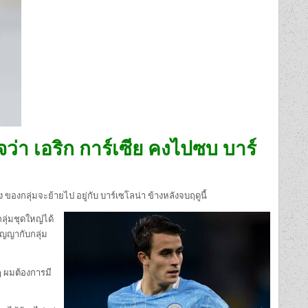
ใจว่า เอริก การ์เซีย คงไปซบ บาร์
ของกลุ่มจะย้ายไป อยู่กับ บาร์เซโลน่า ข้างหลังจบฤดูนี้
ลุ่มชุดใหญ่ได้
ัญญากับกลุ่ม
งๆ ผมต้องการมี