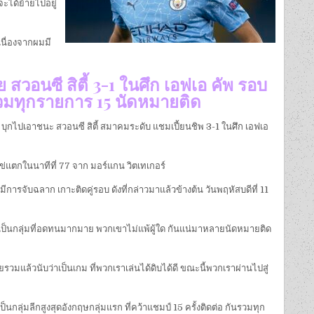
จะได้ย้ายไปอยู่
เนื่องจากผมมี
ย สวอนซี สิตี้ 3-1 ในศึก เอฟเอ คัพ รอบ
 รวมทุกรายการ 15 นัดหมายติด
ฟ้า” บุกไปเอาชนะ สวอนซี สิตี้ สมาคมระดับ แชมเปี้ยนชิพ 3-1 ในศึก เอฟเอ
ตีไข่แตกในนาทีที่ 77 จาก มอร์แกน วิตเทเกอร์
ะมีการจับฉลาก เกาะติดคู่รอบ ดังที่กล่าวมาแล้วข้างต้น วันพฤหัสบดีที่ 11
เป็นกลุ่มที่อดทนมากมาย พวกเขาไม่แพ้ผู้ใด กันแน่มาหลายนัดหมายติด
แล้วนับว่าเป็นเกม ที่พวกเราเล่นได้ดิบได้ดี ขณะนี้พวกเราผ่านไปสู่
ป็นกลุ่มลีกสูงสุดอังกฤษกลุ่มแรก ที่คว้าแชมป์ 15 ครั้งติดต่อ กันรวมทุก