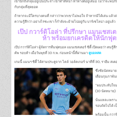
เขานึกถึงกลุ่มอยู่เป็นประจำ เขาทำสีหน้า ท่าทางดีอยู่เสมอ ไม่ว่าจะพบก
กับกลุ่มที่สุดยอด
ถ้าหากจะมีใครบางคนที่ กล่าวว่าพวกเขาไม่พอใจ ถ้าหากมิได้เล่น แล้วล่ะ
ความรู้สึกว่า อย่างไรซะเขา ก็กำลังจะย้ายไปอยู่กับ บาร์เซโลน่า อยู่แล้ว
เป๊ป กวาร์ดิโอล่า ที่ปรึกษา แมนเชสเตอ
ห้า พร้อมยกเครดิตให้นักฟุต
เป๊ป กวาร์ดิโอล่า ผู้จัดการทีมฟุตบอล แมนเชสเตอร์ ซิตี้ เปิดเผยว่า ตนร
คัพ รอบห้า เมื่อวันพุธที่ 10 ก.พ. ก่อนหน้านี้ที่ผ่านมา
ดูบอลสด
เกมนี้ แมนฯ ซิตี้ ได้สามประตูจาก ไคล์ วอล์คเกอร์ นาทีที่ 30, ราฮีม สเต
ซึ่งชัยนัดหมาย
เดือนกุมภาพันธ์
“ผมประทับใจมา
(10 นัดหมาย)
นั่นแหละเพราะ
รอบถัดไปได้ เป
พร้อมนั้น กวาร์