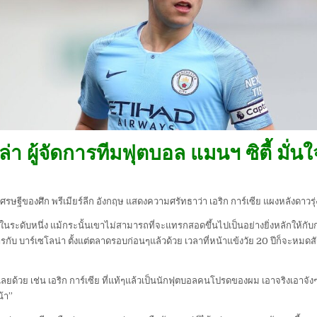
ล่า ผู้จัดการทีมฟุตบอล แมนฯ ซิตี้ มั่น
รษฐีของศึก พรีเมียร์ลีก อังกฤษ แสดงความศรัทธาว่า เอริก การ์เซีย แผงหลังดาวรุ่ง 
ายในระดับหนึ่ง แม้กระนั้นเขาไม่สามารถที่จะแทรกสอดขึ้นไปเป็นอย่างยิ่งหลักให้กับก
ับ บาร์เซโลน่า ตั้งแต่ตลาดรอบก่อนๆแล้วด้วย เวลาที่หน้าแข้งวัย 20 ปีก็จะหมดส
นเลยด้วย เช่น เอริก การ์เซีย ที่แท้ๆแล้วเป็นนักฟุตบอลคนโปรดของผม เอาจริงเอาจั
น้า”