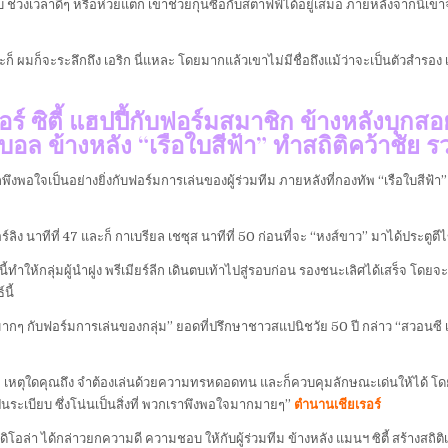
ับ ช่วงเวลาดีๆ หรือห่วยแตก เขาช่วยกุนซือกับสตาฟฟ์ได้อยู่เสมอ ภายหลังจากนี้เขา
ก็ ผมก็จะระลึกถึง เอริก นี่แหละ โดยมากแล้วเขาไม่มีชื่อถึงแม้ว่าจะเป็นตัวสำรอง 
ร์ ซิตี้ แฮปปี้กับฟอร์มสมาชิก ข้างหลังบุกสอ
บอล ข้างหลัง “เรือใบสีฟ้า” ทำสถิติคว้าชัย
ู้สึกพึงพอใจเป็นอย่างยิ่งกับฟอร์มการเล่นของผู้ร่วมทีม ภายหลังที่กองทัพ “เรือใบสี
อร์ลิง นาทีที่ 47 และก็ กาเบรียล เชซุส นาทีที่ 50 ก่อนที่จะ “หงส์ขาว” มาได้ประตู
นี้ทำให้กลุ่มผู้นำฝูง พรีเมียร์ลีก เดินตบเท้าไปสู่รอบก่อน รองชนะเลิศได้เสร็จ โดยจ
นี้
กๆ กับฟอร์มการเล่นของกลุ่ม” ยอดที่ปรึกษาชาวสแปนิชวัย 50 ปี กล่าว “สวอนซี 
 เหตุใดคุณถึง จำต้องเล่นด้วยความทรหดอดทน และก็ควบคุมลักษณะเด่นให้ได้ โดยรวม
็นระเบียบ ซึ่งโน่นเป็นสิ่งที่ พวกเราพึงพอใจมากมายๆ”
ตำนานเชียเรอร์
ดิโอล่า ได้กล่าวยกความดี ความชอบ ให้กับผู้ร่วมทีม ข้างหลัง แมนฯ ซิตี้ สร้างสถิติเ