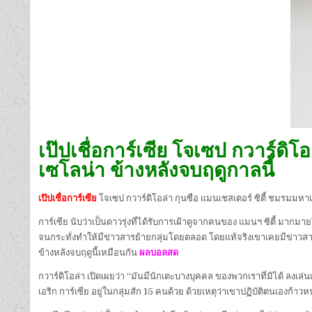
เป๊ปเชื่อการ์เซีย โจเซป กวาร์ดิโอ
เซโลน่า ข้างหลังจบฤดูกาลนี้
เป๊ปเชื่อการ์เซีย
โจเซป กวาร์ดิโอล่า กุนซือ แมนเชสเตอร์ ซิตี้ ชมรมมหาเศ
การ์เซีย นับว่าเป็นดาวรุ่งที่ได้รับการเฝ้าดูจากคนของ แมนฯ ซิตี้ มากม
จนกระทั่งทำให้มีข่าวสารย้ายกลุ่มโดยตลอด โดยแท้จริงเขาเคยมีข่าวสารก
ข้างหลังจบฤดูนี้เหมือนกัน
ผลบอลสด
กวาร์ดิโอล่า เปิดเผยว่า “มันมีนักเตะบางบุคคล ของพวกเราที่มิได้ ลงเล่
เอริก การ์เซีย อยู่ในกลุ่มสัก 15 คนด้วย ด้วยเหตุว่าเขาปฏิบัติตนเองก้าวห