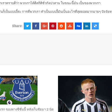
กเราทราบดีว่า พวกเราได้ตีสถิติชั่วกัลปวสาน ในขณะนี้มัน เป็นของพวกเรา
ันก็เป็นแบบงี้ล่ะ การที่พวกเรา ทำเป็นแบบงี้มันเป็นอะไรที่สุดยอดมากมายๆ ปัจจัยห
Share:
รก ของทางซีซั่นนี้ หลังเก็บชัยมา 2 นัด