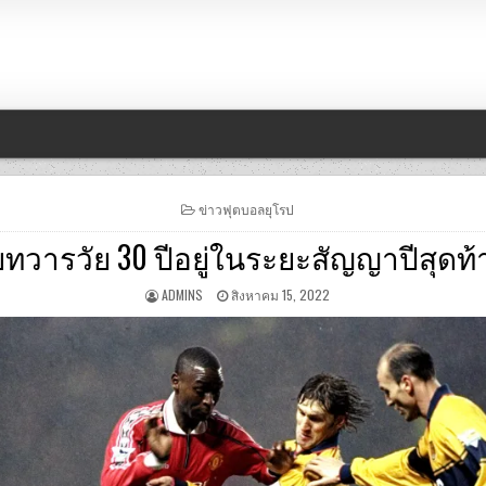
POSTED
ข่าวฟุตบอลยุโรป
IN
ายทวารวัย 30 ปีอยู่ในระยะสัญญาปีสุดท้
ADMINS
สิงหาคม 15, 2022