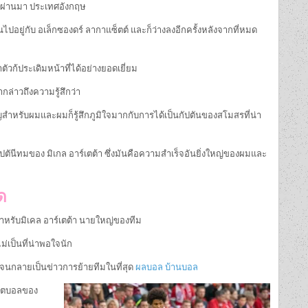
ที่ผ่านมา ประเทศอังกฤษ
ปอยู่กับ อเล็กซองดร์ ลากาแซ็ตต์ และก็ว่างลงอีกครั้งหลังจากที่หมด
ตัวก้ประเดิมหน้าที่ได้อย่างยอดเยี่ยม
ล่าวถึงความรู้สึกว่า
คัญสำหรับผมและผมก็รู้สึกภูมิใจมากกับการได้เป็นกัปตันของสโมสรที่น่า
ปตันีทมของ มิเกล อาร์เตต้า ซึ่งมันคือความสำเร็จอันยิ่งใหญ่ของผมและ
ด
จสำหรับมิเคล อาร์เตต้า นายใหญ่ของทีม
่เป็นที่น่าพอใจนัก
 จนกลายเป็นข่าวการย้ายทีมในที่สุด
ผลบอล บ้านบอล
ยฟุตบอลของ