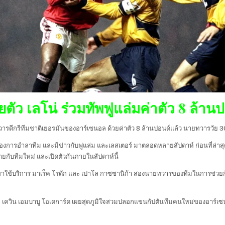
ตัว เลโน่ ร่วมทัพฟูแล่มค่าตัว 8 ล้าน
ยทวารดีกรีทีมชาติเยอรมันของอาร์เซนอล ด้วยค่าตัว 8 ล้านปอนด์แล้ว​ นายทวารวัย 3
้องการอำลาทีม และมีข่าวกับฟูแล่ม และเลสเตอร์ มาตลอดหลายสัปดาห์ ก่อนที่ล่าส
ยกับทีมใหม่ และเปิดตัวกันภายในสัปดาห์นี้
พวกเขาใช้บริการ มาเร็ค โรดัก และ เปาโล กาซซานิก้า สองนายทวารของทีมในการช่ว
ะ เควิน เอมบาบู โอเดการ์ด เผยสุดภูมิใจสวมปลอกแขนกัปตันทีมคนใหม่ของอาร์เซนอ