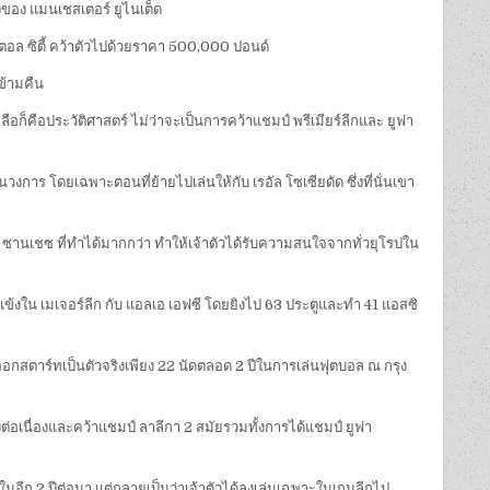
งของ แมนเชสเตอร์ ยูไนเต็ด
ตอล ซิตี้ คว้าตัวไปด้วยราคา 500,000 ปอนด์
ข้ามคืน
่เหลือก็คือประวัติศาสตร์ ไม่ว่าจะเป็นการคว้าแชมป์ พรีเมียร์ลีกและ ยูฟา
การ โดยเฉพาะตอนที่ย้ายไปเล่นให้กับ เรอัล โซเซียดัด ซึ่งที่นั่นเขา
ซิส ซานเชซ ที่ทำได้มากกว่า ทำให้เจ้าตัวได้รับความสนใจจากทั่วยุโรปใน
แข้งใน เมเจอร์ลีก กับ แอลเอ เอฟซี โดยยิงไป 63 ประตูและทำ 41 แอสซิ
ออกสตาร์ทเป็นตัวจริงเพียง 22 นัดตลอด 2 ปีในการเล่นฟุตบอล ณ กรุง
งต่อเนื่องและคว้าแชมป์ ลาลีกา 2 สมัยรวมทั้งการได้แชมป์ ยูฟา
ในอีก 2 ปีต่อมา แต่กลายเป็นว่าเจ้าตัวได้ลงเล่นเฉพาะในเกมลีกไป