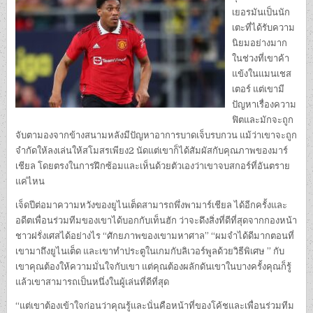
เยอรมันเป็นนัก
เตะที่ได้รับความ
นิยมอย่างมาก
ในช่วงที่เขาค้า
แข้งในแมนเชส
เตอร์ แต่เขามี
ปัญหาเรื่องความ
ฟิตและมักจะถูก
จับตามองจากข้างสนามหลังมีปัญหาอาการบาดเจ็บรบกวน แม้ว่าเขาจะถูก
จํากัดให้ลงเล่นให้สโมสรเพียง2 นัดแต่เขาก็ได้สัมผัสกับคุณภาพของมาร์
เชียล โดยตรงในการฝึกซ้อมและเห็นด้วยตัวเองว่าเขาจบสกอร์ที่อันตราย
แค่ไหน
เจ็ดปีต่อมาความหวังของยูไนเต็ดสามารถพึ่งพามาร์เชียล ได้อีกครั้งและ
อดีตเพื่อนร่วมทีมของเขาได้บอกกับเท็นฮัก ว่าจะดึงสิ่งที่ดีที่สุดจากกองหน้า
ชาวฝรั่งเศสได้อย่างไร “ศักยภาพของเขามหาศาล” “ผมจําได้ดีมากตอนที่
เขามาถึงยูไนเต็ด และเขาทําประตูในเกมกับลิเวอร์พูลด้วยวิธีพิเศษ ” กับ
เขาคุณต้องให้ความมั่นใจกับเขา แต่คุณต้องผลักดันเขาในบางครั้งคุณก็รู้
แล้วเขาสามารถเป็นหนึ่งในผู้เล่นที่ดีที่สุด
“แต่เขาต้องเข้าใจก่อนว่าคุณรู้และนั่นคือหน้าที่ของโค้ชและเพื่อนร่วมทีม