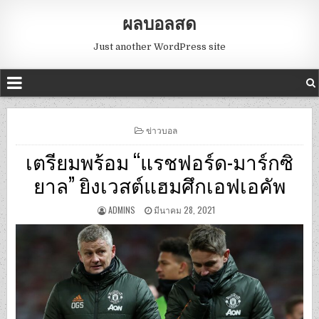
ผลบอลสด
Just another WordPress site
POSTED
ข่าวบอล
IN
เตรียมพร้อม “แรชฟอร์ด-มาร์กซิ
ยาล” ยิงเวสต์แฮมศึกเอฟเอคัพ
ADMINS
มีนาคม 28, 2021