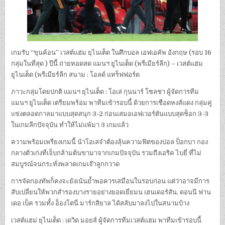
เกมรับ “ขุนค้อน” เวสต์แฮ่ม ยุไนเต็ด ในศึกบอล เอฟเอคัพ อังกฤษ (รอบ 16
กลุ่มในที่สุด ) ปีนี้ ถ่ายทอดสด แมนฯ ยูไนเต็ด (พรีเมียร์ลีก) – เวสต์แฮ่ม
ยูไนเต็ด (พรีเมียร์ลีก สนาม : โอลด์ แทร็ฟฟอร์ด
ภาวะกลุ่มโดยปกติ แมนฯ ยุไนเต็ด : โอเล่ กุนนาร์ โซลชา ผู้จัดการทีม
แมนฯ ยูไนเต็ด เตรียมพร้อม พาทีมเข้ารอบนี้ ด้วยการเชือดหงส์แดง กลุ่มคู่
แข่งตลอดกาลมาแบบสุดสนุก 3-2 ก่อนเสมอเอฟเวอร์ตันแบบสุดช็อก 3-3
ในเกมลีกปัจจุบัน ทำให้ไม่แพ้มา 3 เกมแล้ว
ความพร้อมเพรียงเกมนี้ น้าโอเล่จำต้องลุ้นความฟิตของปอล ป็อกบา กอง
กลางตัวเก่งที่เจ็บกล้ามต้นขามาจากเกมปัจจุบัน รวมถึงเอริค ไบยี่ ที่ไม่
สมบูรณ์จนกระทั่งพลาดเกมเจ๊าลูกกวาด
การจัดกองทัพก็คงจะยังเน้นย้ำพอควรเสมือนในรอบก่อน แต่ว่าอาจมีการ
สับเปลี่ยนให้พวกสำรองบางรายอย่างยอดเยี่ยมน เฮนเดอร์สัน, ดอนนี ฟาน
เดอ เบ็ค รวมทั้ง อ็องโตนี่ มาร์กสิยาล ได้สลับมาลงไปในสนามบ้าง
เวสต์แฮม่ ยุไนเต็ด : เดวิด มอยส์ ผู้จัดการทีมเวสต์แฮม พาทีมเข้ารอบนี้