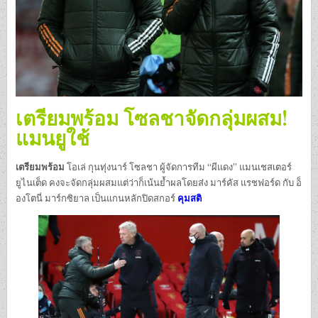
เตรียมพร้อม โซลชาจัดกลุ่มผสม!
แมนยูใช้
เตรียมพร้อม
โอเล่ กุนทุ่งนาร์ โซลชา ผู้จัดการทีม “ผีแดง” แมนเชสเตอร์
ยูไนเต็ด คงจะจัดกลุ่มผสมแต่ว่าก็เน้นย้ำผลโดยส่ง มาร์คัส แรชฟอร์ด กับ อ็
องโตนี่ มาร์กซิยาล เป็นแกนหลักปิดสกอร์
คุมสติ