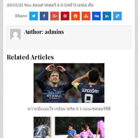
23/01/21 ชนะ ดอนคาสเตอร์ 4-0 (เหย้า) เอฟเอ คั่พ
Share:
Author:
admins
Related Articles
ความอิ่มเอมใจ เรอัลมาดริด 3-1 แมนเชสเตอร์ซิตี