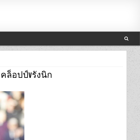
คล็อปป์vรังนิก