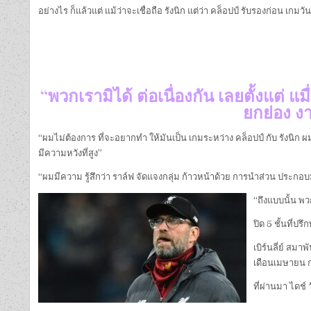
อย่างไร ก็แล้วแต่ แม้ว่าจะเชื่อถือ รังนิก แต่ว่า คล็อปป์ รับรองก่อน เกมว
“พวกเรามิได้ ต่อเนื่องกัน เลยตั้งแต่ 
ยกย่อง งา
“ผมไม่ต้องการ ที่จะอยากทำ ให้มันเป็น เกมระหว่าง คล็อปป์ กับ รังนิก ผม
มีความหวังที่สูง”
“ผมมีความ รู้สึกว่า ราล์ฟ จัดแจงกลุ่ม ก้าวหน้าด้วย การนำส่วน ประกอบม
“ถึงแบบนั้น พว
ปิด 5 ชั้นที่ป
เบิร์นลี่ย์ สมา
เดือนเมษายน ก
ที่ผ่านมา ไดช์ ว