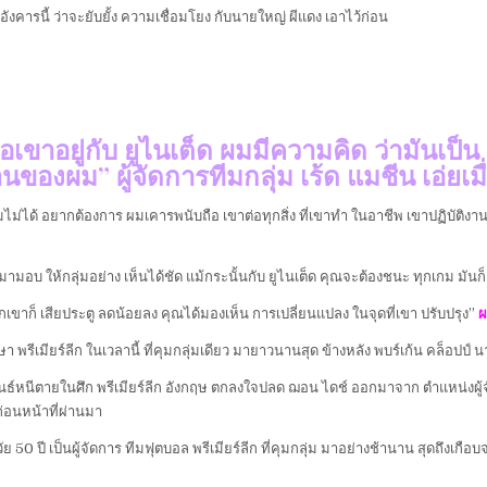
ันอังคารนี้ ว่าจะยับยั้ง ความเชื่อมโยง กับนายใหญ่ ผีแดง เอาไว้ก่อน
แมื่อเขาอยู่กับ ยูไนเต็ด ผมมีความคิด ว่ามัน
นของผม” ผู้จัดการทีมกลุ่ม เร้ด แมชีน เอ่ยเมื่
ไม่ได้ อยากต้องการ ผมเคารพนับถือ เขาต่อทุกสิ่ง ที่เขาทำ ในอาชีพ เขาปฏิบัติงาน 
ามอบ ให้กลุ่มอย่าง เห็นได้ชัด แม้กระนั้นกับ ยูไนเต็ด คุณจะต้องชนะ ทุกเกม มันก็เ
กเขาก็ เสียประตู ลดน้อยลง คุณได้มองเห็น การเปลี่ยนแปลง ในจุดที่เขา ปรับปรุง”
ผ
รึกษา พรีเมียร์ลีก ในเวลานี้ ที่คุมกลุ่มเดียว มายาวนานสุด ข้างหลัง พบร์เก้น คล็อป
พันธ์หนีตายในศึก พรีเมียร์ลีก อังกฤษ ตกลงใจปลด ฌอน ไดช์ ออกมาจาก ตำแหน่งผู้จัดการ
่อนหน้าที่ผ่านมา
ัย 50 ปี เป็นผู้จัดการ ทีมฟุตบอล พรีเมียร์ลีก ที่คุมกลุ่ม มาอย่างช้านาน สุดถึงเกือบจะ 