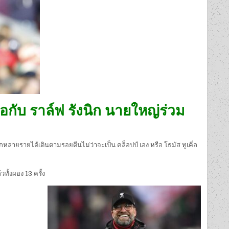
ือกับ ราล์ฟ รังนิก นายใหญ่ร่วม
อกหลายรายได้เดินตามรอยตีนไม่ว่าจะเป็น คล็อปป์ เอง หรือ โธมัส ทูเคิ่ล
ทั้งผอง 13 ครั้ง