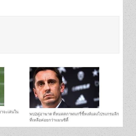
ขาจะเล่นใน
พบ2คู่อาฆาต ที่หมดสภาพ!แกรี่ชี้หงส์แดงโปรแกรมลีก
ที่เหลือค่อยกว่าแมนซิตี้