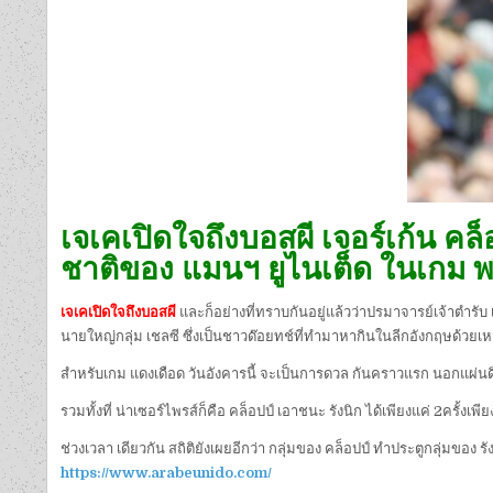
เจเคเปิดใจถึงบอสผี เจอร์เก้น คล็
ชาติของ แมนฯ ยูไนเต็ด ในเกม พรีเม
เจเคเปิดใจถึงบอสผี
และก็อย่างที่ทราบกันอยู่แล้วว่าปรมาจารย์เจ้าตำรับ 
นายใหญ่กลุ่ม เชลซี ซึ่งเป็นชาวด๊อยทช์ที่ทำมาหากินในลีกอังกฤษด้วยเ
สำหรับเกม แดงเดือด วันอังคารนี้ จะเป็นการดวล กันคราวแรก นอกแผ่นดิน กำ
รวมทั้งที่ น่าเซอร์ไพรส์ก็คือ คล็อปป์ เอาชนะ รังนิก ได้เพียงแค่ 2ครั้งเพีย
ช่วงเวลา เดียวกัน สถิติยังเผยอีกว่า กลุ่มของ คล็อปป์ ทำประตูกลุ่มของ รัง
https://www.arabeunido.com/