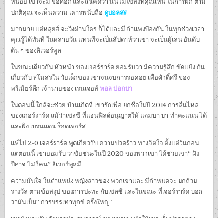
หน่อย เขาจะมี ข้อศอก และฉันคิดว่า นั่นไม่ใช่สิ่งที่คุณเห็น ในการฝึก ตาม
ปกติคุณ จะเห็นความ เคารพนับถือ
ดูบอลสด
มากมาย แต่หลุยส์ จะวิ่งผ่านใคร ก็ได้และมี กำแพงป้องกัน ในทุกช่วงเวลา
คุณรู้ได้ทันที ในหลายวัน แทนที่จะเป็นสัปดาห์ว่าเขา จะเป็นผู้เล่น อันดับ
ต้น ๆ ของลิเวอร์พูล
ในขณะเดียวกัน หัวหน้า ของเจอร์ราร์ด ยอมรับว่า มีความรู้สึก ขัดแย้ง กัน
เกี่ยวกับ สโมสรใน วัยเด็กของ เขาจนจบการรอคอย เพื่อศักดิ์ศรี ของ
พรีเมียร์ลีก เจ้านายของ เรนเจอส์
พอล ปอกบา
ในตอนนี้ ใกล้จะช่วย บ้านเกิดที่ เขารักเพื่อ ยกชื่อในปี 2014 การลื่นไหล
ของเกอร์ราร์ด แม้ว่าเชลซี ที่แอนฟิลด์อนุญาตให้ แดมบา บา ทำคะแนน ได้
และฝั่ง เบรนแดน ร็อดเจอร์ส
แพ้ไป 2-0 เจอร์ราร์ด พูดเกี่ยวกับ ความปวดร้าว ทางจิตใจ ตั้งแต่วันก่อน
แต่ตอนนี้ เขายอมรับ ว่าชัยชนะในปี 2020 ของพวกเขา ได้ช่วยเขา“ ฝัง
ปีศาจ ไม่กี่คน” ลิเวอร์พูลมี
ความมั่นใจ ในตำแหน่ง หญิงสาวของ พวกเขาและ มีกำหนดจะ ยกถ้วย
รางวัล ตามข้อสรุป ของการปะทะ กับเชลซี และในขณะ ที่เจอร์ราร์ด บอก
ว่ามันเป็น“ การบรรเทาทุกข์ ครั้งใหญ่”