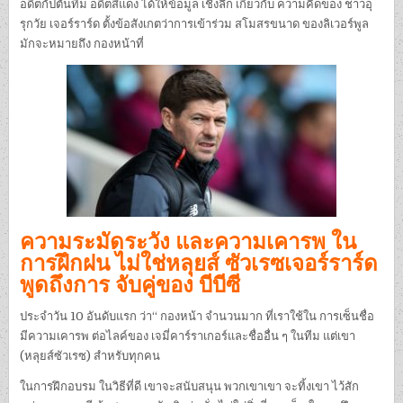
อดีตกัปตันทีม อดีตสีแดง ได้ให้ข้อมูล เชิงลึก เกี่ยวกับ ความคิดของ ชาวอุ
รุกวัย เจอร์ราร์ด ตั้งข้อสังเกตว่าการเข้าร่วม สโมสรขนาด ของลิเวอร์พูล
มักจะหมายถึง กองหน้าที่
ความระมัดระวัง และความเคารพ ใน
การฝึกฝน ไม่ใช่หลุยส์ ซัวเรซเจอร์ราร์ด
พูดถึงการ จับคู่ของ บีบีซี
ประจำวัน 10 อันดับแรก ว่า“ กองหน้า จำนวนมาก ที่เราใช้ใน การเซ็นชื่อ
มีความเคารพ ต่อไลค์ของ เจมี่คาร์ราเกอร์และชื่ออื่น ๆ ในทีม แต่เขา
(หลุยส์ซัวเรซ) สำหรับทุกคน
ในการฝึกอบรม ในวิธีที่ดี เขาจะสนับสนุน พวกเขาเขา จะทิ้งเขา ไว้สัก