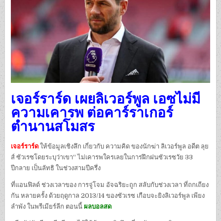
เจอร์ราร์ด เผยลิเวอร์พูล เอซไม่มี
ความเคารพ ต่อคาร์ราเกอร์
ตำนานสโมสร
เจอร์ราร์ด
ให้ข้อมูลเชิงลึก เกี่ยวกับ ความคิด ของนักฆ่า ลิเวอร์พูล อดีต ลุย
ส์ ซัวเรซโดยระบุว่าเขา“ ไม่เคารพใครเลยในการฝึกฝนซัวเรซวัย 33
ปีกลาย เป็นลัทธิ ในช่วงสามปีครึ่ง
ที่แอนฟิลด์ ช่วงเวลาของ การจู่โจม อัจฉริยะถูก สลับกับช่วงเวลา ที่ถกเถียง
กัน หลายครั้ง ด้วยฤดูกาล 2013/14 ของซัวเรซ เกือบจะยิงลิเวอร์พูล เพียง
ลำพัง ในพรีเมียร์ลีก ตอนนี้
ผลบอลสด