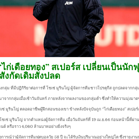
“ไก่เดือยทอง” สเปอร์ส เปลี่ยนเป็นนั
ังกัดเดิมสั่งปลด
ุ่ม ที่มีปฎิกิริยาต่อการที่ โชเซ่ มูรินโญ่ ผู้จัดการทีมชาวโปรตุกีส ถูกปลดจากกลุ่
กมาจากกลุ่มเมื่อเช้าวันจันทร์ ภายหลังจากผลงานของกลุ่มต่ำ ซึ่งทำให้ความมุ่งม
เซ่ มูรินโญ่ ตลอดอาชีพผู้ฝึกสอนของเขา ข้างหลังปัจจุบันถูก “ไก่เดือยทอง” สเปอร์ส
โชเซ่ มูรินโญ่ จากตำแหน่งผู้จัดการทีม เมื่อวันจันทร์ที่ 19 เม.ย.64 ก่อนหน้านี้ท
ปอนด์ หรือราว 4,060 ล้านบาทอย่างยิ่งจริงๆ
รณ์ว่าผู้จัดการทีมฟุตบอลวัย 58 ปี จะได้รับเงินปริมาณอย่างใหญ่โต ซึ่งรายงานบอกว