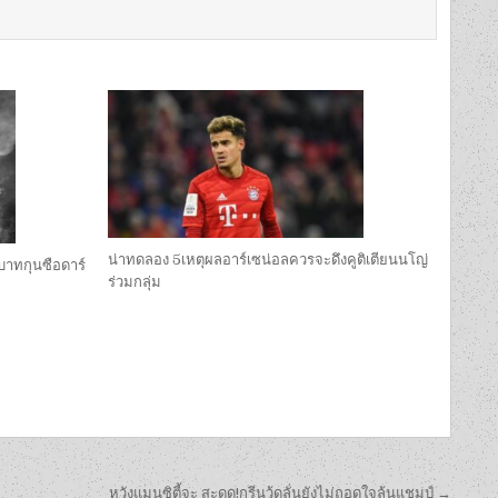
น่าทดลอง 5เหตุผลอาร์เซน่อลควรจะดึงคูติเตียนนโญ่
บาทกุนซือดาร์
ร่วมกลุ่ม
หวังแมนซิตี้จะ สะดุด!กรีนวู้ดลั่นยังไม่ถอดใจลุ้นแชมป์ →