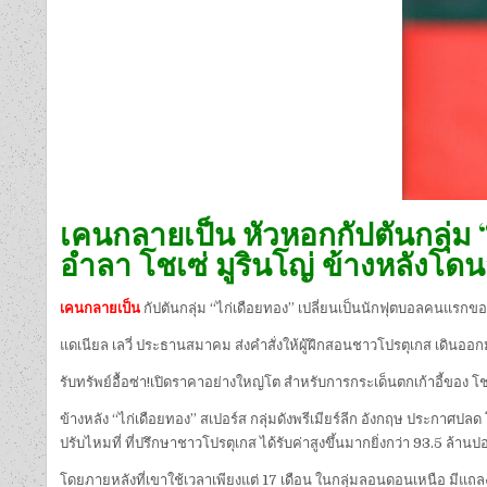
เคนกลายเป็น หัวหอกกัปตันกลุ่ม 
อำลา โชเซ่ มูรินโญ่ ข้างหลังโดนส
เคนกลายเป็น
กัปตันกลุ่ม “ไก่เดือยทอง” เปลี่ยนเป็นนักฟุตบอลคนแรกของกล
แดเนียล เลวี่ ประธานสมาคม ส่งคำสั่งให้ผู้ฝึกสอนชาวโปรตุเกส เดินออ
รับทรัพย์อื้อซ่า!เปิดราคาอย่างใหญ่โต สำหรับการกระเด็นตกเก้าอี้ของ โช
ข้างหลัง “ไก่เดือยทอง” สเปอร์ส กลุ่มดังพรีเมียร์ลีก อังกฤษ ประกาศปลด 
ปรับไหมที่ ที่ปรึกษาชาวโปรตุเกส ได้รับค่าสูงขึ้นมากยิ่งกว่า 93.5 ล้าน
โดยภายหลังที่เขาใช้เวลาเพียงแต่ 17 เดือน ในกลุ่มลอนดอนเหนือ มีแถลงกา