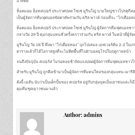
อาทิตย์
ท็อตแน่ม ฮ็อทสเปอร์ ประกาศปลด โชเซ่ มูรินโญ่ นายใหญ่ชาวโปรตุกีสอ
เป็นผู้จัดการทีมฟุตบอลขัดตาทัพร่วมกับ คริส พาวล์ ก่อนที่จะ “ไก่เดือ
ท็อตแน่ม ฮ็อทสเปอร์ ประกาศปลด โชเซ่ มูรินโญ่ ผู้จัดการทีมฟุตบอลชา
กลางวัย 29 ปี คุมกลุ่มแทนชั่วครั้งคราวร่วมกับ คริส พาวล์ ในหน้าที่ผู้จัด
มูรินโญ่ วัย 58 ปี พึ่งพา “ไก่เดือยทอง” บุกไปเสมอ เอฟเวอร์ตัน 2-2 ใ
ตารางแล้วก็ได้โอกาสสูงที่จะไม่ติดพื้นที่ไปฝ่าบอลยุโรปในฤดูกาลหน้า
จนถึงปัจจุบัน สเปอร์ส ไม่รอคอยช้าจัดแจงปลดผู้จัดการทีมฟุตบอลชาวโป
สำหรับ มูรินโญ่ ถูกดึงเข้ามาเป็นผู้จัดการทีมคนใหม่ของกลุ่มแทน เมาริ
ดังนี้ เมสัน นับว่าเป็นเด็กปั้นของ สเปอร์ส อยู่กับกลุ่มยุคเป็นเยาชนและก
คุมทีมชุดเยาวชนมาแล้ว
Author:
admins