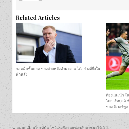
Related Articles
จอมมือชั้นยอด ของข้างหลังทำผลงาน ได้อย่างดียิ่งใน
พักหลัง
ต้องแนะนํา โ
โดย เร้ดบูลล์
ของ ลิเวอร์พูล
เมนู
← แมนยูเฉือนไบรท์ตัน โชว์แรงฮึดจนแซงกลับมาชนะได้ 2-1