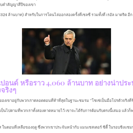
บคำสัญญาสี่ปีของเขา
24 ล้านบาท) สำหรับในการโดนไล่ออกสองครั้งที่เชลซี รวมทั้งที่ เรอัล มาดริด อีก
5 ล้านปอนด์ หรือราว 4,060 ล้านบาท อย่างน
งจริงๆ
อนของเขาอยู่กับพวกเราตลอดตอนที่ท้าที่สุดในฐานะชมรม “โชเซ่เป็นมือโปรตัวจริงที
งๆไม่เป็นไปตามที่พวกเราทั้งสองคาดหมายไว้ เขาจะได้รับการต้อนรับตรงนี้เสมอ แ
ร์ส ในตอนที่เหลือของฤดู ซึ่งพวกเขาประจันหน้ากับ แมนเชสเตอร์ ซิตี้ ในรอบชิงแชมป์ 