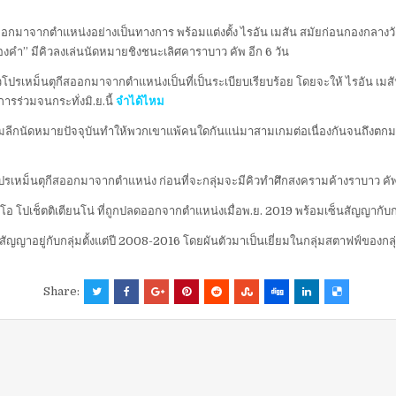
อกมาจากตำแหน่งอย่างเป็นทางการ พร้อมแต่งตั้ง ไรอัน เมสัน สมัยก่อนกองกลางวั
ยทองคำ” มีคิวลงเล่นนัดหมายชิงชนะเลิศคาราบาว คัพ อีก 6 วัน
วโปรเหม็นตุกีสออกมาจากตำแหน่งเป็นที่เป็นระเบียบเรียบร้อย โดยจะให้ ไรอัน เม
การร่วมจนกระทั่งมิ.ย.นี้
จำได้ไหม
นเกมลีกนัดหมายปัจจุบันทำให้พวกเขาแพ้คนใดกันแน่มาสามเกมต่อเนื่องกันจนถึงตกมาร
รเหม็นตุกีสออกมาจากตำแหน่ง ก่อนที่จะกลุ่มจะมีคิวทำศึกสงครามค้างราบาว คัพ นั
สิโอ โปเช็ตติเตียนโน่ ที่ถูกปลดออกจากตำแหน่งเมื่อพ.ย. 2019 พร้อมเซ็นสัญญากับก
็มีสัญญาอยู่กับกลุ่มตั้งแต่ปี 2008-2016 โดยผันตัวมาเป็นเยี่ยมในกลุ่มสตาฟฟ์ของกลุ่
Share: