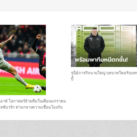
รูนี่ย์ภารกิจนายใหญ่ บทบาทใหม่รับบท
บี้
นอาห์ โอกาฟอร์ย้ายทีมในเดือนมกราคม
 ซัลซ์บวร์ก ท่ามกลางความเชื่อมโยงกัน