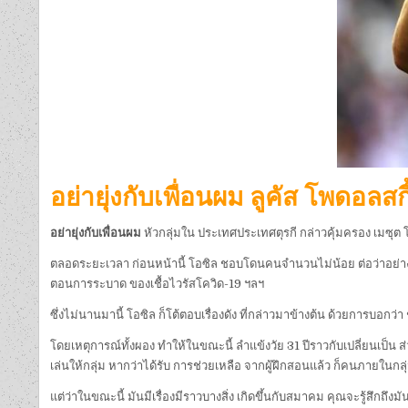
อย่ายุ่งกับเพื่อนผม ลูคัส โพดอลส
อย่ายุ่งกับเพื่อนผม
หัวกลุ่มใน ประเทศประเทศตุรกี กล่าวคุ้มครอง เมซุต โอซิ
ตลอดระยะเวลา ก่อนหน้านี้ โอซิล ชอบโดนคนจำนวนไม่น้อย ต่อว่าอย่างมาก ท
ตอนการระบาด ของเชื้อไวรัสโควิด-19 ฯลฯ
ซึ่งไม่นานมานี้ โอซิล ก็โต้ตอบเรื่องดัง ที่กล่าวมาข้างต้น ด้วยการบอกว
โดยเหตุการณ์ทั้งผอง ทำให้ในขณะนี้ ลำแข้งวัย 31 ปีราวกับเปลี่ยนเป็น ส
เล่นให้กลุ่ม หากว่าได้รับ การช่วยเหลือ จากผู้ฝึกสอนแล้ว ก็คนภายในกลุ
แต่ว่าในขณะนี้ มันมีเรื่องมีราวบางสิ่ง เกิดขึ้นกับสมาคม คุณจะรู้สึกถึงม