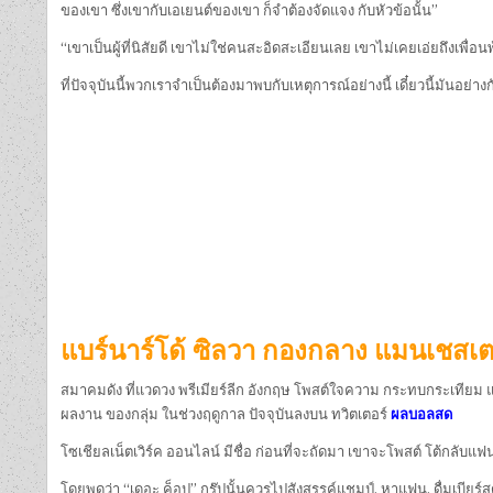
ของเขา ซึ่งเขากับเอเยนต์ของเขา ก็จำต้องจัดแจง กับหัวข้อนั้น”
“เขาเป็นผู้ที่นิสัยดี เขาไม่ใช่คนสะอิดสะเอียนเลย เขาไม่เคยเอ่ยถึงเพ
ที่ปัจจุบันนี้พวกเราจำเป็นต้องมาพบกับเหตุการณ์อย่างนี้ เดี๋ยวนี้มันอย่า
แบร์นาร์โด้ ซิลวา กองกลาง แมนเชสเตอร
สมาคมดัง ที่แวดวง พรีเมียร์ลีก อังกฤษ โพสต์ใจความ กระทบกระเทียม แฟนบอ
ผลงาน ของกลุ่ม ในช่วงฤดูกาล ปัจจุบันลงบน ทวิตเตอร์
ผลบอลสด
โซเชียลเน็ตเวิร์ค ออนไลน์ มีชื่อ ก่อนที่จะถัดมา เขาจะโพสต์ โต้กลับแฟนบ
โดยพูดว่า “เดอะ ค็อป” กรุ๊ปนั้นควรไปสังสรรค์แชมป์, หาแฟน, ดื่มเบียร์