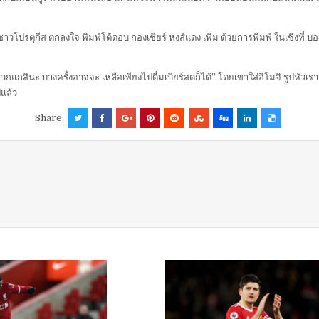
วรุกชาวโปรตุกีส ตกลงใจ พิมพ์โต้ตอบ กองเชียร์ หงส์แดง เพิ่ม ด้วยการพิมพ์ ในเชิงที
ินะ บางครั้งอาจจะ เหลือเพียงไปดื่มเบียร์สดก็ได้” โดยเขาใส่อีโมจิ รูปหัวเราะด้วย
แล้ว
Share: