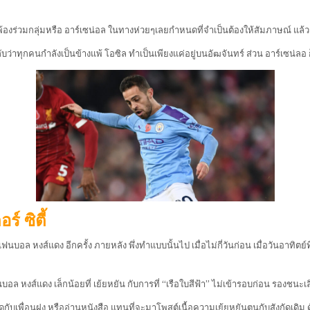
ื่อนพ้องร่วมกลุ่มหรือ อาร์เซน่อล ในทางห่วยๆเลยกำหนดที่จำเป็นต้องให้สัมภาษณ์ แ
งกับว่าทุกคนกำลังเป็นข้างแพ้ โอซิล ทำเป็นเพียงแค่อยู่บนอัฒจันทร์ ส่วน อาร์เซน่ลอ ก
์ ซิตี้
ล หงส์แดง อีกครั้ง ภายหลัง พึ่งทำแบบนั้นไป เมื่อไม่กี่วันก่อน เมื่อวันอาทิตย์ที่
อล หงส์แดง เล็กน้อยที่ เย้ยหยัน กับการที่ “เรือใบสีฟ้า” ไม่เข้ารอบก่อน รองชนะเลิ
สดกับเพื่อนฝูง หรืออ่านหนังสือ แทนที่จะมาโพสต์เนื้อความเย้ยหยันตนกับสังกัดเดิม 