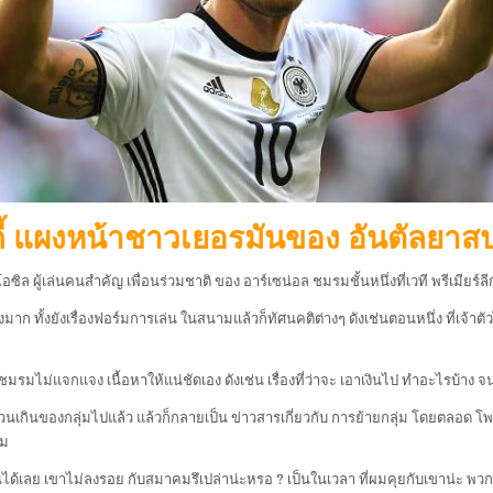
กี้ แผงหน้าชาวเยอรมันของ อันตัลยาสปอ
ล ผู้เล่นคนสำคัญ เพื่อนร่วมชาติ ของ อาร์เซน่อล ชมรมชั้นหนึ่งที่เวที พรีเมียร์ลีก 
ั้งยังเรื่องฟอร์มการเล่น ในสนามแล้วก็ทัศนคติต่างๆ ดังเช่นตอนหนึ่ง ที่เจ้าตัวไม
่า ชมรมไม่แจกแจง เนื้อหาให้แน่ชัดเอง ดังเช่น เรื่องที่ว่าจะ เอาเงินไป ทำอะไรบ้าง
่วนเกินของกลุ่มไปแล้ว แล้วก็กลายเป็น ข่าวสารเกี่ยวกับ การย้ายกลุ่ม โดยตลอด โพดอ
่ม
ันได้เลย เขาไม่ลงรอย กับสมาคมรึเปล่าน่ะหรอ ? เป็นในเวลา ที่ผมคุยกับเขาน่ะ พวกเรา