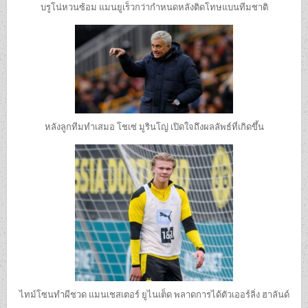
บรูโน่หวนซ้อม แมนยูเร็วกว่ากำหนดหลังติดโทษแบนทีมชาติ
หลังลูกทีมทำเสมอ โชเซ่ มูรินโญ่ เปิดใจถึงผลลัพธ์ที่เกิดขึ้น
ไทม์โซนทำผีชวด แมนเชสเตอร์ ยูไนเต็ด พลาดการได้ตัวเออร์ลิ่ง ฮาลันด์