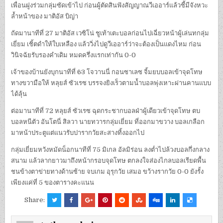
เพื่อนฝูงร่วมกลุ่มซัดเข้าไป ก่อนผู้ตัดสินฟังสัญญาณวีเออาร์แล้วชี้มีจังหวะ
ล้ำหน้าของ มาติอัส บิญ่า
ถัดมานาทีที่ 27 มาติอัส เวซิโน่ ชูเท้าเตะบอลก่อนไปเฉี่ยวหน้าผู้เล่นทกลุ่ม
เยี่ยม เชิ้ตดำให้ใบเหลือง แล้ววิ่งไปดูวีเออาร์ว่าจะต้องเป็นแดงไหม ก่อน
วินิจฉัยรับรองคำเดิม หมดครึ่งแรกเท่ากัน 0-0
เจ้าของบ้านยังบุกนาทีที่ 63 โจวานนี่ กอนซาเลซ จิ้มยบบอลเข้าจุดโทษ
ทางขวามือให้ หลุยส์ ซัวเรซ บรรจงยิงเร็วตามน้ำบอลพุ่งเหาะผ่านคานแบบ
ได้ลุ้น
ต่อมานาทีที่ 72 หลุยส์ ซัวเรซ ฉุดกระชากบอลฝ่าผู้เดียวเข้าจุดโทษ ตบ
บอลหนีตัว อันโตนี่ สิลวา นายทวารกลุ่มเยี่ยม ที่ออกมาขวาง บอลเกลือก
มาหน้าประตูแต่แนวรับปารากวัยสะสางทิ้งออกไป
กลุ่มเยี่ยมหวังหมัดน็อกนาทีที่ 75 มิเกล อัลมิร่อน ลงต่ำไปล้วงบอลกึ่งกลาง
สนาม แล้วลากยาวมาถึงหน้ากรอบจุดโทษ ตกลงใจส่องไกลบอลเรียดพื้น
ชนข้างตาข่ายทางด้านซ้าย จบเกม อุรุกวัย เสมอ ขว้างรากวัย 0-0 ยังรั้ง
เพียงแค่ที่ 5 ของตารางคะแนน
Share: