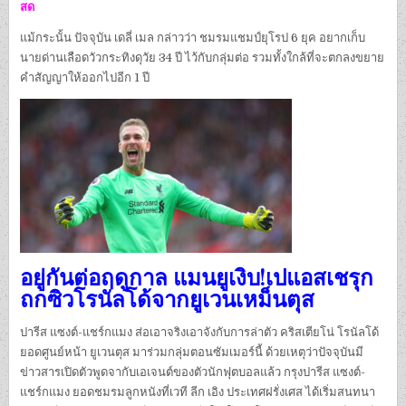
สด
แม้กระนั้น ปัจจุบัน เดลี่ เมล กล่าวว่า ชมรมแชมป์ยุโรป 6 ยุค อยากเก็บ
นายด่านเลือดวัวกระทิงดุวัย 34 ปี ไว้กับกลุ่มต่อ รวมทั้งใกล้ที่จะตกลงขยาย
คำสัญญาให้ออกไปอีก 1 ปี
อยู่กันต่อฤดูกาล แมนยูเงิบ!เปแอสเชรุก
ถกซิวโรนัลโด้จากยูเวนเหม็นตุส
ปารีส แซงต์-แชร์กแมง ส่อเอาจริงเอาจังกับการล่าตัว คริสเตียโน่ โรนัลโด้
ยอดศูนย์หน้า ยูเวนตุส มาร่วมกลุ่มตอนซัมเมอร์นี้ ด้วยเหตุว่าปัจจุบันมี
ข่าวสารเปิดตัวพูดจากับเอเจนต์ของตัวนักฟุตบอลแล้ว กรุงปารีส แซงต์-
แชร์กแมง ยอดชมรมลูกหนังที่เวที ลีก เอิง ประเทศฝรั่งเศส ได้เริ่มสนทนา