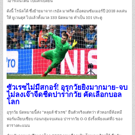
วอาร์เจนไตน์ ไปแลกเปลี่ยน
ดังนี้ โรนัลโด้ ซึ่งย้ายมาจาก เรอัล มาดริด เมื่อตอนซัมเมอร์ปี 2018 ลงเล่น
ให้ ยูเวนตุส ไปแล้วทั้งมวล 133 นัดหมาย ทำเป็น 101 ประตู
ซัวเรซไม่มีสกอร์! อุรุกวัยยิงมากมาย-จบ
ไม่ลงเจ๊าจืดชืดปารากวัย คัดเลือกบอล
โลก
อุรุกวัย นัดหมายนี้ส่ง “หลุยส์ ซัวเรซ” ยืนตัวจริงแต่ทว่า หัวหอกยี่ห้อหมี
ฟอร์มเงียบเชียบ ก่อนกลุ่มจบเสมอ ปารากวัย 0-0 ยังรั้งเพียงแค่ที่5 ของ
ตารางคะแนน