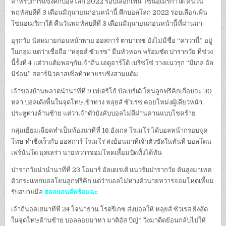
สำหรับการแข่งศึกบอลโลก 2022 รอบเลือกเฟ้น โซนอเมริกาใต้ คืนวัน
พฤหัสบดีที่ 3 เดือนมิถุนายนก่อนหน้านี้ ศึกบอลโลก 2022 รอบเลือกเฟ้น
โซนอเมริกาใต้ คืนวันพฤหัสบดีที่ 3 เดือนมิถุนายนก่อนหน้านี้ที่ผ่านมา
อุรุกวัย นัดหมายก่อนหน้าพ่าย ออสการ์ ตาบาเรซ ยังไม่มีชื่อ “คาวานี่” อยู่
ในกลุ่ม แต่ว่าเชื่อถือ “หลุยส์ ซัวเรซ” ยืนหัวหอก พร้อมซัด ปารากวัย ที่ช่วง
นี้รั้งที่ 4 แต่ว่าแต้มพอๆกับเจ้าถิ่น เอดูอาร์โด้ เบริซโซ่ วางแนวรุก “มิเกล อัล
มิร่อน” สตาร์นิวคาสเซิ่ลท้าทายรบชิงสามแต้ม
เจ้าของบ้านพลาดนำนาทีที่ 9 เฟเดริโก้ บัลเบร์เด้ โยนลูกฟรีคิกเกือบจะ 30
หลา บอลเด้งพื้นในจุดโทษเข้าทาง หลุยส์ ซัวเรซ คอยโหม่งผู้เดียวหน้า
ประตูทางด้านซ้าย แต่ว่าเจ้าตัวบังคับบอลไม่ดีผ่านคานแบบโชคร้าย
กลุ่มเยี่ยมเฉียดทำเป็นท้องนาทีที่ 16 อังเกล โรเมโร่ ได้บอลหน้ากรอบจุด
โทษ ทำชิ่งเร็วกับ ออสการ์ โรเมโร่ ส่งย้อนมาที่เจ้าตัวซัดในทันที บอลโดน
เฟร์นันโด มุสเลร่า นายทวารจอมโหดเหี้ยมปัดทิ้งได้ทัน
ปารากวัยน่านำนาทีที่ 23 โอมาร์ อัลเดเรเต้ แนวรับปารากวัย ดันสูงมาเทค
ตัวกระแทกบอลโยนลูกฟรีคิก แต่ว่าบอลไม่ห่างตัวนายทวารจอมโหดเหี้ยม
รับสบายมือ
ฮอลแลนด์พร้อมฉะ
เจ้าถิ่นอดเฮนาทีที่ 24 โจนาธาน โรดรีเกซ ส่งบอลให้ หลุยส์ ซัวเรส ยิงอัด
ในจุดโทษด้านซ้าย บอลลอยมาหา มาติอัส บิญ่า วิ่งมาดีดย้อนกลับไปให้