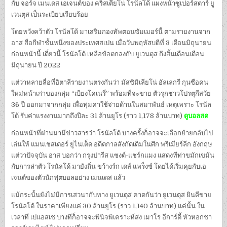
กับ จอร์จ เมนเดส เอเจนต์ของ คริสเตียโน่ โรนัลโด้ แผงหน้าซูเปอร์สตาร์ ยู
เวนตุส เป็นระเบียบเรียบร้อย
โดยหวังคว้าตัว โรนัลโด้ มาเสริมกองทัพตอนซัมเมอร์นี้ ตามรายงานจาก
อาส สื่อกีฬาชั้นหนึ่งของประเทศสเปน เมื่อวันพฤหัสบดีที่ 3 เดือนมิถุนายน
ก่อนหน้านี้ เดี๋ยวนี้ โรนัลโด้ เหลือข้อตกลงกับ ยูเวนตุส ถึงสิ้นเดือนเดือน
มิถุนายน ปี 2022
แต่ว่าหลายลื่อที่อิตาลีรายงานตรงกันว่า มัสซิมิเลียโน่ อัลเลกรี กุนซือคน
ใหม่หน้าเก่าของกลุ่ม “เบียงโคเนรี่” พร้อมที่จะขาย ตัวรุกชาวโปรตุกีสวัย
36 ปี ออกมาจากกลุ่ม เพื่อทุ่มค่าใช้จ่ายด้านในสมาพันธ์ เหตุเพราะ โรนัล
โด้ รับค่าแรงงานมากถึงปีละ 31 ล้านยูโร (ราว 1,178 ล้านบาท)
ดูบอลสด
ก่อนหน้าที่ผ่านมามีข่าวสารว่า โรนัลโด้ บางครั้งก็อาจจะเลือกย้ายกลับไป
เล่นให้ แมนเชสเตอร์ ยูไนเต็ด อดีตกาลสังกัดเดิมในศึก พรีเมียร์ลีก อังกฤษ
แต่ว่าปัจจุบัน อาส บอกว่า กรุงปารีส แซงต์-แชร์กแมง แสดงทีท่าขมักเขม้น
กับการล่าตัว โรนัลโด้ มายังถิ่น ขว้างร์ก เดส์ แพร็งซ์ โดยได้เริ่มคุยกับเอ
เจนต์ของตัวนักฟุตบอลอย่าง เมนเดส แล้ว
แม้กระนั้นยังไม่มีการเสวนากับทาง ยูเวนตุส คาดกันว่า ยูเวนตุส ยินดีขาย
โรนัลโด้ ในราคาเพียงแค่ 30 ล้านยูโร (ราว 1,140 ล้านบาท) แค่นั้น ใน
เวลาที่ เปแอสเช บางทีก็อาจจะพินิจพิเคราะห์ส่ง เมาโร อีการ์ดี้ หัวหอกชา