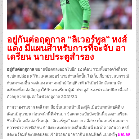
อยู่กันต่อฤดูกาล “ลิเวอร์พูล” หงส์
แดง มีแผนสำหรับการที่จะจับ อา
เดรียน นายประตูสำรอง
อยู่กันต่อฤดูกาล
ขยายข้อตกลงออกไปอีก 12 เดือน รวมทั้งบางครั้งก็อาจ
จะปลดปล่อย ควีวิน เคลเลเฮอร์ นายด่านเด็กปั้น ไปเก็บเกี่ยวประสบการณ์
กับสมาคมอื่น หงส์แดง สมาคมยักษ์ใหญ่ที่เวที พรีเมียร์ลีก อังกฤษ จัด
เตรียมที่จะต่อสัญญาให้กับอาเดรียน ผู้เฝ้าประตูสำรองชาวสแปนิช เพื่อเจ้า
ตัวอยู่ช่วยกลุ่มต่อในช่วงฤดูกาล 2021/22
ตามรายงานจาก เดลี่ เมล สื่อชั้นแนวหน้าเมืองผู้ดี เมื่อวันพฤหัสบดีที่ 3
เดือนมิถุนายน ก่อนหน้านี้ที่ผ่านมา ข้อตกลงฉบับปัจจุบันนี้ของอาเดรียน
ซึ่งเป็นโกลมือสองในกลุ่ม “ลิเวอร์พูล” ต่อจาก อลีสซง เบ็คเกอร์ ยอดนาย
ทวารชาวบราซิเลียน กำลังจะหมดอายุลงสิ้นเดือนนี้ แล้วก็คาดกันว่า หงส์
แดง พร้อมที่จะปลดปล่อยเจ้าตัวออกมาจากถิ่น แอนฟิลด์ แบบฟรีๆ
ผลบอล