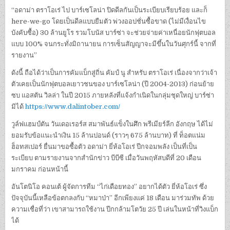
“อดาม่า ตราโอเร่ ไป บาร์เซโลน่า ปิดดีลกันเป็นระเบียบเรียบร้อย และก็
here-we-go โดยเป็นดีลแบบยืมตัว พ่วงออปชั่นซื้อขาด (ไม่มีเงื่อนไข
บังคับซื้อ) 30 ล้านยูโร รวมโบนัส บาร์ซ่า จะช่วยจ่ายค่าเหนื่อยนักฟุตบอล
แบบ 100% จนกระทั่งมิถานายน การเซ็นสัญญาจะมีขึ้นในวันศุกร์นี้ จากที่
รายงาน”
ดังนี้ ถือได้ว่าเป็นการคัมแบ็กสู่ถิ่น คัมป์ นู สำหรับ ตราโอเร่ เนื่องจากว่าเจ้า
ตัวเคยเป็นนักฟุตบอลเยาวชนของ บาร์เซโลน่า (ปี 2004-2013) ก่อนย้าย
ซบ แอสตัน วิลล่า ในปี 2015 ภายหลังที่แจ้งกำเนิดในกลุ่มชุดใหญ่ บาร์ซ่า
มิได้
https://www.dalintober.com/
วูล์ฟแฮมป์ตัน วันเดอเรอร์ส สมาพันธ์แข็งในศึก พรีเมียร์ลีก อังกฤษ ได้ไม่
ยอมรับข้อแนะนำเงิน 15 ล้านปอนด์ (ราวๆ 675 ล้านบาท) ที่ ท็อตแน่ม
ฮ็อทสเปอร์ ยื่นมาขอซื้อตัว อดาม่า ยี่ห้อโอเร่ ปีกจอมพลัง เป็นที่เป็น
ระเบียบ ตามรายงานจากสำนักข่าว บีบีซี เมื่อวันพฤหัสบดีที่ 20 เดือน
มกราคม ก่อนหน้านี้
อันโตนิโอ คอนเต้ ผู้จัดการทีม “ไก่เดือยทอง” อยากได้ตัว ยี่ห้อโอเร่ ซึ่ง
ปัจจุบันนี้เหลือข้อตกลงกับ “หมาป่า” อีกเพียงแค่ 18 เดือน มาร่วมทัพ ด้วย
ความเชื่อที่ว่า เขาสามารถใช้งาน ปีกกล้ามโตวัย 25 ปี เล่นในหน้าที่วิงแบ็ก
ได้