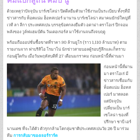
ด้วยเหตุว่าปัจจุบัน บาร์เซโลน่า ปิดดีลยืมตัวมาใช้งานเป็นระเบียบ ทั้งๆที่มี
ข่าวสารกับ ท็อตแน่ม ฮ็อทสเปอร์ มานาน บาร์เซโลน่า สมาคมยักษ์ใหญ่ที่
เวที ลา ลีกา ประเทศสเปน บรรลุข้อตกลงยืมตัว อดาม่า ตราโอเร่ ปีกจอม
พลังของ วูล์ฟแฮมป์ตัน วันเดอเรอร์ส มาใช้งานจนถึงจบฤดู
พร้อมถือออปชั่นซื้อขาดที่ราคา 30 ล้านยูโร (ราว 1,110 ล้านบาท) ตาม
รายงานจาก ฟาบริสิโอ โรมาโน่ นักข่าวสายบอลผู้รอบรู้ลึกและก็ทราบ
ก่อนผู้ใดกัน เมื่อวันพฤหัสบดีที่ 27 เดือนมกราคม ก่อนหน้านี้ที่ผ่านมา
ก่อนหน้านี้ที่ผ่าน
มา ตราโอเร่ มี
ข่าวสารเชื่อมกับ
ท็อตแน่ม ฮ็อทส
เปอร์ มาตลอด
แต่ปัจจุบัน
เปลี่ยนเป็น บาร์
เซโลน่า ของที่
ปรึกษา ชาบี เอร์
นานเดซ ที่จะได้ตัว ตัวรุกกล้ามโตกลุ่มชาติประเทศสเปนวัย 26 ปี มาร่วม
ทีม
การกลับมาของเจอร์ราร์ด