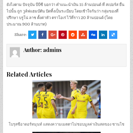
ยังไงตาม ปัจจุบัน บีบีซี บอกว่า คำแนะนำเงิน 15 ล้านปอนด์ ที่ สเปอร์ส ยื่น
ไปนั้น ถูก วูล์ฟแฮมป์ตัน ปัดทิ้งเป็นระเบียบ โดยเช้าใจกันว่า กลุ่มของที่
ปรึกษา บรูโน่ ลาช ตั้งค่าหัว ตราโอเร่ ไว้ที่ราว 20 ล้านปอนด์ (โดย
ประมาณ 900 ล้านบาท)
Share:
Author:
admins
Related Articles
โบรุสซีอาดอร์ทมุนท์ แสดงความเมตตาไม่ชอบมูลค่าเงินสดของ ซานโช