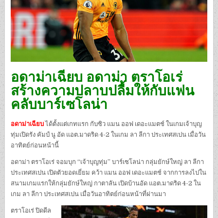
อดาม่าเฉียบ อดาม่า ตราโอเร่
สร้างความปลาบปลื้มให้กับแฟน
คลับบาร์เซโลน่า
อดาม่าเฉียบ
ได้ตั้งแต่เกทแรก กับซิว แมน ออฟ เดอะแมตช์ ในเกมเจ้าบุญ
ทุ่มเปิดรัง คัมป์ นู อัด แอต.มาดริด 4-2 ในเกม ลา ลีกา ประเทศสเปน เมื่อวัน
อาทิตย์ก่อนหน้านี้
อดาม่า ตราโอเร่ จอมบุก “เจ้าบุญทุ่ม” บาร์เซโลน่า กลุ่มยักษ์ใหญ่ ลา ลีกา
ประเทศสเปน เปิดตัวยอดเยี่ยม คว้า แมน ออฟ เดอะแมตช์ จากการลงไปใน
สนามเกมแรกให้กลุ่มยักษ์ใหญ่ กาตาลัน เปิดบ้านอัด แอต.มาดริด 4-2 ใน
เกม ลา ลีกา ประเทศสเปน เมื่อวันอาทิตย์ก่อนหน้าที่ผ่านมา
ตราโอเร่ ปิดดีล