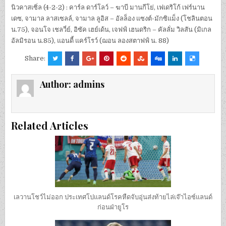
นิวคาสเซิ่ล (4-2-2) : คาร์ล ดาร์โลว์ – ฆาบี มานกีโย่, เฟเดริโก้ เฟร์นาน
เดซ, จามาล ลาสเซลล์, จามาล ลูอิส – อัลล็อง แซงต์-มักซิแม็ง (โชลินตอน
น.75), จอนโจ เชลวี่ย์, อิซัค เฮย์เด้น, เจฟฟ์ เฮนดริก – คัลลั่ม วิลสัน (มิเกล
อัลมิรอน น.85), แอนดี้ แคร์โรว์ (ฌอน ลองสตาฟฟ์ น. 88)
Share:
Author:
admins
Related Articles
เลวานโชว์ไม่ออก ประเทศโปแลนด์โรคหืดจับอุ่นส่งท้ายไล่เจ๊าไอซ์แลนด์
ก่อนฝ่ายูโร