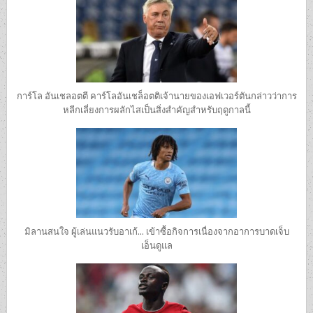
การ์โล อันเชลอตตี คาร์โลอันเชล็อตติเจ้านายของเอฟเวอร์ตันกล่าวว่าการ
หลีกเลี่ยงการผลักไสเป็นสิ่งสำคัญสำหรับฤดูกาลนี้
มิลานสนใจ ผู้เล่นแนวรับอาเก้… เข้าซื้อกิจการเนื่องจากอาการบาดเจ็บ
เอ็นดูแล