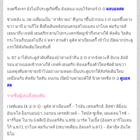
จบครึ่งแรก ยังไม่มีประตูเกิดขึ้น ยังเสมอ แบบไร้สกอร์ 0-0
ผลบอลสด
ช่วงหลัง น. 56 เปลี่ยนเป็น “สาลิกาดง” ที่บุกมาขึ้นนำก่อน 1-0 บอลขึ้นทาง
ขวา ฆาบี มานกีโย่ ดึงถึงเส้นหลังก่อนครอสไปแฉลบ ปาโบล ฟอร์นาลส์
เลยมาถึง เจฟฟ์ เฮนดริก! ตามไปกระแทกขัดถูเข้ากึ่งกลางให้ คัลลั่ม วิลสัน
กระโจนถีบบอลไม่ถึง 5 หลา สวนตัว ลูคัส ฟาเบียนสกี้ เข้าไป เปิดฉากประตู
แรกให้สังกัดเดิมใหม่ทันที
น. 87 มาได้ประตูลำดับที่สองนำห่างเจ้าถิ่น 2-0 จากจังหวะที่ มิเกล อัลมิ
รอน ผ่านบอลเข้ากลางให้ เจฟฟ์ เฮนดริก ห้องเครื่องตัวใหม่ซัดด้วยขวา
บอลพุ่งทิ่มตาข่ายเข้าไปอย่างงามหยด เป็นประตูแรกให้สังกัดเดิมใหม่
เหมือนกับ คัลลั่ม วิลสัน จบเกม เปิดบ้านพ่ายแพ้ให้ นิวคาสเซิ่ล 0-2
ดูบอล
สด
รายชื่อผู้เล่นทั้งสองทีม
เวสต์แฮม (4-2-3-1) : ลูคัส ฟาเบียนสกี้ – ไรอัน เฟรเดริกส์, อิสซ่า ดิย็อป,
อันเจโล่ อ็อกบอนน่า, แอรอน เครสส์เวลล์ – โทมัส ซูเช็ค, เดแคลน ไรซ์ –
จาร์ร็อด โบเว่น (เฟลิเป้ อันแดร์สัน น.89), มาร์ค โนเบิ้ล (อังเดร ยาร์โมเลน
โก้ น.67), ปาโบล ฟอร์นาลส์ (เซบาสเตียน อัลแลร์ น.67) – มิคาอิล อันโต
นิโอ