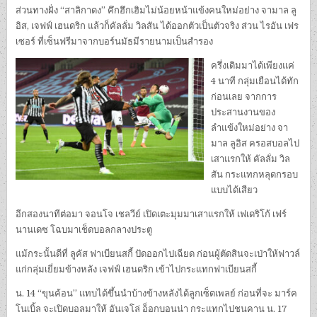
ส่วนทางฝั่ง “สาลิกาดง” คึกฮึกเฮิมไม่น้อยหน้าแข้งคนใหม่อย่าง จามาล ลู
อิส, เจฟฟ์ เฮนดริก แล้วก็คัลลั่ม วิลสัน ได้ออกตัวเป็นตัวจริง ส่วน ไรอัน เฟร
เซอร์ ที่เซ็นฟรีมาจากบอร์นมัธมีรายนามเป็นสำรอง
ครึ่งเดิมมาได้เพียงแค่
4 นาที กลุ่มเยือนได้ทัก
ก่อนเลย จากการ
ประสานงานของ
ลำแข้งใหม่อย่าง จา
มาล ลูอิส ครอสบอลไป
เสาแรกให้ คัลลั่ม วิล
สัน กระแทกหลุดกรอบ
แบบได้เสียว
อีกสองนาทีต่อมา จอนโจ เชลวีย์ เปิดเตะมุมมาเสาแรกให้ เฟเดริโก้ เฟร์
นานเดซ โฉบมาเช็ดบอลกลางประตู
แม้กระนั้นดีที่ ลูคัส ฟาเบียนสกี้ ปัดออกไปเฉียด ก่อนผู้ตัดสินจะเป่าให้ฟาวล์
แก่กลุ่มเยี่ยมข้างหลัง เจฟฟ์ เฮนดริก เข้าไปกระแทกฟาเบียนสกี้
น. 14 “ขุนค้อน” แทบได้ขึ้นนำบ้างข้างหลังได้ลูกเซ็ตเพลย์ ก่อนที่จะ มาร์ค
โนเบิ้ล จะเปิดบอลมาให้ อันเจโล่ อ็อกบอนน่า กระแทกไปชนคาน น. 17