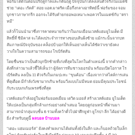
ฟอร์มได้ดีในตอนปรีฤดูกาลและก็ต้นฤดู ปัจจุบันก็ได้ลงเล่นตัวจริงในแมตช์
ช่วย “เดอะ เร้ดส์” สอย แอต.มาดริด เมื่อกึ่งกลางอาทิตย์นี้ ฟอร์มของ จอม
บุกชาวภาษากรีก ออกจะได้รับคำยกยอพอเหมาะพอควรในแมตช์กับ “ตรา
หมี”
แล้วก็โน่นนำมาซึ่งการคาดหมายกันว่าในเกมเยือนเวสต์แฮมยูไนเต็ด มี
สิทธิ์ที่ ซิมิคาส จะได้ลงประจำการทางขอบเส้นฝั่งซ้าย แม้กระนั้นจากบท
สัมภาษณ์ปัจจุบันของ คล็อปป์ บอกให้เห็นอย่างเห็นได้ชัดว่าเขายังคง
วางใจในความสามารถของ โรเบิร์ตสัน
โดยชื่นชมว่าเป็นตัวบุกปีกซ้ายที่เก่งที่สุดในโลกในตำแหน่งนี้ จากคำกล่าว
ดังที่กล่าวมาแล้วชี้ให้เห็นว่า ผู้จัดการทีมชาวเยอรมัน พร้อมเปิดโอกาส โร
เบิร์ตสัน ลงเป็น 11 ตัวจริงในเกมปะทะ “ขุนค้อน” เนื่องจากว่าสไตล์การเล่น
ที่ดุเดือด มีกำลังวังชามากเกิน พร้อมวิ่งแบบไม่มีหมด ย่อมมีคุณประโยชน์
กับระบบเกเก้นเพรสซิ่งที่สุด
เวสต์แฮมกำลังอยู่ในฟอร์มยอดเยี่ยม เดวิด มอยส์ สร้างเวสต์แฮม ยูไนเต็ด
ให้แปลงเป็นกลุ่มที่กล้าแกร่งอย่างสม่ำเสมอ โดยฤดูก่อนหน้าที่ผ่านมา
สามารถนำกลุ่มจบชั้น 6 รวมทั้งคว้าตั๋วไปฝ่าศึกยูฟ่า ยูโรปา ลีก ได้อย่างดี
ยิ่ง สำหรับฤดูนี้
ผลบอล บ้านบอล
“เดอะ แฮมเมอร์ส” ยังคงทำผลงานได้เด่นทั้งยังในลีก และก็บอลถ้วยใบเล็ก