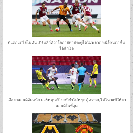
ตีแตกแต่ไล่ไม่ทัน เบิร์นลี่ย์ค้วาโอกาสทำประตูได้ไม่พลาด หนีโซนตกชั้น
ได้สำเร็จ
เสือฮาแลนด์จัดหนัก ดอร์ทมุนด์ยิงเซบีย่าไม่หยุด สู้ความดุไม่ไหวแพ้ให้ฮา
แลนด์ในที่สุด