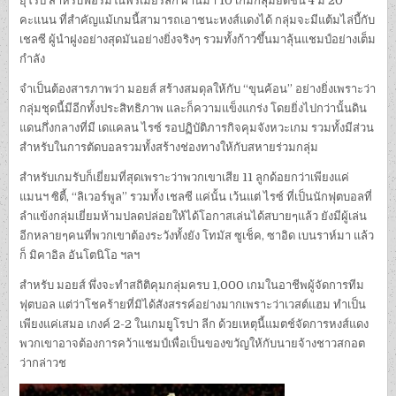
ยุโรป สำหรับฟอร์มในพรีเมียร์ลีก ผ่านมา 10 เกมกลุ่มยึดชั้น 4 มี 20
คะแนน ที่สำคัญแม้เกมนี้สามารถเอาชนะหงส์แดงได้ กลุ่มจะมีแต้มไล่บี้กับ
เชลซี ผู้นำฝูงอย่างสุดมันอย่างยิ่งจริงๆ รวมทั้งก้าวขึ้นมาลุ้นแชมป์อย่างเต็ม
กำลัง
จำเป็นต้องสารภาพว่า มอยส์ สร้างสมดุลให้กับ “ขุนค้อน” อย่างยิ่งเพราะว่า
กลุ่มชุดนี้มีอีกทั้งประสิทธิภาพ และก็ความแข็งแกร่ง โดยยิ่งไปกว่านั้นดิน
แดนกึ่งกลางที่มี เดแคลน ไรซ์ รอปฏิบัติภารกิจคุมจังหวะเกม รวมทั้งมีส่วน
สำหรับในการตัดบอลรวมทั้งสร้างช่องทางให้กับสหายร่วมกลุ่ม
สำหรับเกมรับก็เยี่ยมที่สุดเพราะว่าพวกเขาเสีย 11 ลูกด้อยกว่าเพียงแค่
แมนฯ ซิตี้, “ลิเวอร์พูล” รวมทั้ง เชลซี แค่นั้น เว้นแต่ ไรซ์ ที่เป็นนักฟุตบอลที่
ลำแข้งกลุ่มเยี่ยมห้ามปลดปล่อยให้ได้โอกาสเล่นได้สบายๆแล้ว ยังมีผู้เล่น
อีกหลายๆคนที่พวกเขาต้องระวังทั้งยัง โทมัส ซูเช็ค, ซาอิด เบนราห์มา แล้ว
ก็ มิคาอิล อันโตนิโอ ฯลฯ
สำหรับ มอยส์ พึ่งจะทำสถิติคุมกลุ่มครบ 1,000 เกมในอาชีพผู้จัดการทีม
ฟุตบอล แต่ว่าโชคร้ายที่มิได้สังสรรค์อย่างมากเพราะว่าเวสต์แฮม ทำเป็น
เพียงแค่เสมอ เกงค์ 2-2 ในเกมยูโรปา ลีก ด้วยเหตุนี้แมตช์จัดการหงส์แดง
พวกเขาอาจต้องการคว้าแชมป์เพื่อเป็นของขวัญให้กับนายจ้างชาวสกอต
ว่ากล่าวช