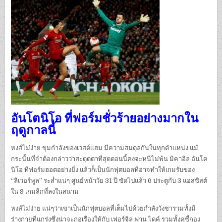
อันโตนิโอ ที่ฟอร์มชั่วร้ายอย่างมากใน
ฤดูกาลนี้
หงส์ไม่ง่าย ขุมกำลังของเวสต์แฮม มีความสมดุลกันในทุกตำแหน่ง แม้
กระนั้นที่จำต้องกล่าวว่าสะดุดตาที่สุดตอนนี้คงจะหนีไม่พ้น มิคาอิล อันโต
นิโอ ที่ฟอร์มฮอตอย่างยิ่ง แล้วก็เป็นนักฟุตบอลที่อาจทำให้เกมรับของ
“ลิเวอร์พูล” ระส่ำแน่ๆ ศูนย์หน้าวัย 31 ปี ซัดไปแล้ว 6 ประตูกับ 3 แอสซิสต์
ใน 9 เกมลีกที่ลงในสนาม
หงส์ไม่ง่าย แน่ๆว่าเขาเป็นนักฟุตบอลที่เต็มไปด้วยกำลังวังชารวมทั้งมี
ร่างกายที่แกร่งซึ่งน่าจะก่อเรื่องให้กับ เฟอร์จิล ฟาน ไดค์ รวมทั้งคู่ซี้กอง