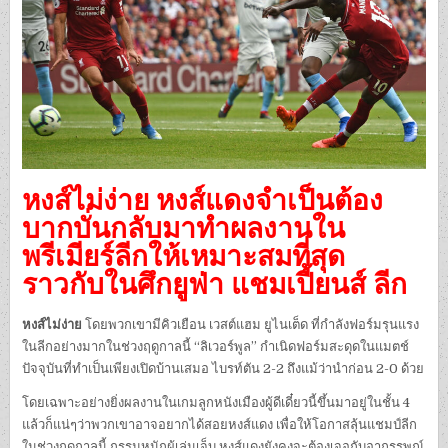
หงส์ไม่ง่าย หงส์แดงจำเป็นต้อง
บากบั่นกลับมาทำผลงานใน
พรีเมียร์ลีกให้เหมาะสมที่สุด
ราวกับในศึกยูฟ่า แชมเปี้ยนส์ ลีก
หงส์ไม่ง่าย
โดยพวกเขามีคิวเยือน เวสต์แฮม ยูไนเต็ด ที่กำลังฟอร์มรุนแรง
ในลีกอย่างมากในช่วงฤดูกาลนี้ “ลิเวอร์พูล” กำเนิดฟอร์มสะดุดในแมตช์
ปัจจุบันที่ทำเป็นเพียงเปิดบ้านเสมอ ไบรท์ตัน 2-2 ถึงแม้ว่านำก่อน 2-0 ด้วย
โดยเฉพาะอย่างยิ่งผลงานในเกมลูกหนังเมืองผู้ดีเดี๋ยวนี้ขึ้นมาอยู่ในชั้น 4
แล้วก็แน่ๆว่าพวกเขาอาจอยากได้สอยหงส์แดง เพื่อให้โอกาสลุ้นแชมป์ลีก
ในช่วงฤดูกาลนี้ กรรมหนักผู้เล่นเจ็บ หงส์แดงยังคงจะต้องเจอกับอาถรรพณ์