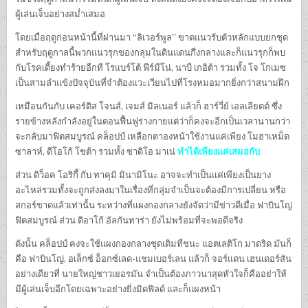
ผู้เล่นเจ็บอย่างสม่ำเสมอ
โดยเมื่อฤดูก่อนหน้านี้ที่ผ่านมา “ลิเวอร์พูล” ขาดแนวรับตัวหลักแบบยกชุด
สำหรับฤดูกาลนี้พวกแนวรุกของกลุ่มในดินแดนกึ่งกลางและก็แนวรุกก็พบ
กับโรคเดี้ยงทำร้ายอีกที โรแบร์โต้ ฟีร์มีโน่, นาบี เกอิต้า รวมทั้ง โจ โกเมซ
เป็นสามลำแข้งปัจจุบันที่จำต้องแวะเวียนไปที่โรงหมอมากยิ่งกว่าสนามฝึก
เหมือนกันกับ เคอร์ติส โจนส์, เจมส์ มิลเนอร์ แล้วก็ ฮาร์วี่ย์ เอลเลียตต์ ซึ่ง
รายข้างหลังกำลังอยู่ในตอนฟื้นฟูร่างกายแต่ว่าก็คงจะอีกเป็นเวลานานกว่า
จะกลับมาฟิตสมบูรณ์ คล็อปป์ เหลือกตาองหน้าใช้งานแค่เพียง โมฮาเหม็ด
ซาลาห์, ดีโอโก้ โชต้า รวมทั้ง ซาดิโอ มาเน่
ทำได้เพียงแค่เสมอกับ
ส่วน ดิว็อค โอริกี้ กับ ทาคุมิ มินามิโนะ อาจจะทำเป็นแค่เพียงเป็นยาง
อะไหล่รวมทั้งจะถูกส่งลงมาในเรื่องที่กลุ่มจำเป็นจะต้องมีการเปลี่ยน หรือ
สกอร์ขาดแล้วเท่านั้น ระหว่างที่แผงกองกลางยังจัดว่ามีข่าวดีเมื่อ ฟาบินโญ่
ฟิตสมบูรณ์ ส่วน ติอาโก้ อัลกันทาร่า ยังไม่พร้อมที่จะพอดีจริง
ดังนั้น คล็อปป์ คงจะใช้แผงกองกลางชุดเดิมที่ชนะ แอตเลติโก มาดริด มันก็
คือ ฟาบินโญ่, อเล็กซ์ อ็อกซ์เลด-แชมเบอร์เลน แล้วก็ จอร์แดน เฮนเดอร์สัน
อย่างเดียวที่ นายใหญ่ชาวเยอรมัน จำเป็นต้องภาวนาสุดหัวใจก็คืออย่าให้
มีผู้เล่นเจ็บอีกโดยเฉพาะอย่างยิ่งมิดฟิลด์ และก็แผงหน้า