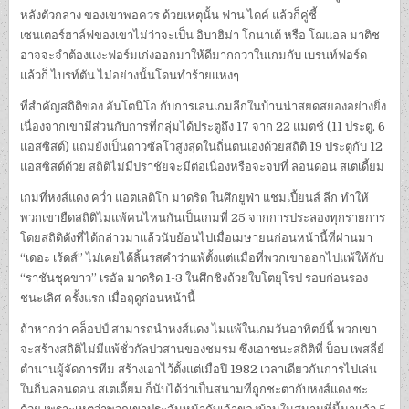
หลังตัวกลาง ของเขาพอควร ด้วยเหตุนั้น ฟาน ไดค์ แล้วก็คู่ซี้
เซนเตอร์ฮาล์ฟของเขาไม่ว่าจะเป็น อิบาฮิม่า โกนาเต้ หรือ โฌแอล มาติช
อาจจะจำต้องแงะฟอร์มเก่งออกมาให้ดีมากกว่าในเกมกับ เบรนท์ฟอร์ด
แล้วก็ ไบรท์ตัน ไม่อย่างนั้นโดนทำร้ายแหงๆ
ที่สำคัญสถิติของ อันโตนิโอ กับการเล่นเกมลีกในบ้านน่าสยดสยองอย่างยิ่ง
เนื่องจากเขามีส่วนกับการที่กลุ่มได้ประตูถึง 17 จาก 22 แมตช์ (11 ประตู, 6
แอสซิสต์) แถมยังเป็นดาวซัลโวสูงสุดในถิ่นตนเองด้วยสถิติ 19 ประตูกับ 12
แอสซิสต์ด้วย สถิติไม่มีปราชัยจะมีต่อเนื่องหรือจะจบที่ ลอนดอน สเตเดี้ยม
เกมที่หงส์แดง คว่ำ แอตเลติโก มาดริด ในศึกยูฟ่า แชมเปี้ยนส์ ลีก ทำให้
พวกเขายืดสถิติไม่แพ้คนไหนกันเป็นเกมที่ 25 จากการประลองทุกรายการ
โดยสถิติดังที่ได้กล่าวมาแล้วนับย้อนไปเมื่อเมษายนก่อนหน้านี้ที่ผ่านมา
“เดอะ เร้ดส์” ไม่เคยได้ลิ้นรสคำว่าแพ้ตั้งแต่แมื่อที่พวกเขาออกไปแพ้ให้กับ
“ราชันชุดขาว” เรอัล มาดริด 1-3 ในศึกชิงถ้วยใบโตยุโรป รอบก่อนรอง
ชนะเลิศ ครั้งแรก เมื่อฤดูก่อนหน้านี้
ถ้าหากว่า คล็อปป์ สามารถนำหงส์แดง ไม่แพ้ในเกมวันอาทิตย์นี้ พวกเขา
จะสร้างสถิติไม่มีแพ้ชั่วกัลปวสานของชมรม ซึ่งเอาชนะสถิติที่ บ็อบ เพสลี่ย์
ตำนานผู้จัดการทีม สร้างเอาไว้ตั้งแต่เมื่อปี 1982 เวลาเดียวกันการไปเล่น
ในถิ่นลอนดอน สเตเดี้ยม ก็นับได้ว่าเป็นสนามที่ถูกชะตากับหงส์แดง ซะ