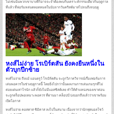
ไม่เช่นนั้นพวกเขาบางทีก็อาจจะจำต้องพบกับเคราะห์กรรมเดียวกันฤดูกาล
ที่แล้ว ที่ฟอร์มหล่นตลอดหมดในนับจากวันคริสต์มาสไปจนถึงจบฤดู
หงส์ไม่ง่าย โรเบิร์ตสัน ยังคงยืนหนึ่งใน
ตัวบุกปีกซ้าย
หงส์ไม่ง่าย ถึงแม้ แอนดรูว์ โรเบิร์ตสัน จะถูกวิภาควิจารณ์เรื่องฟอร์มการ
เล่นพอควรในช่วงฤดูกาลนี้ โดยยิ่งไปกว่านั้นผลงานการเล่นเกมรุกที่ไม่
ค่อยเด่นเท่าไรนัก แล้วก็ยังไม่มีแอสซิสต์เลย ทำให้ตำแหน่งของเขาค่อน
จะถูกดร็อปพอเหมาะพอควร ที่ผ่านมา คล็อปป์ บ่งบอกถึงแล้วว่าเขาพร้อม
เปิดโอกาส
หงส์ไม่ง่าย คอสตาส ซิมิคาส ลงไปในสนาม เนื่องจากว่านักฟุตบอลโชว์