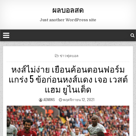
ผลบอลสด
Just another WordPress site
POSTED
ข่าวฟุตบอล
IN
หงส์ไม่ง่าย เยือนค้อนตอนฟอร์ม
แกร่ง 5 ข้อก่อนหงส์แดง เจอ เวสต์
แฮม ยูไนเต็ด
ADMINS
พฤศจิกายน 12, 2021