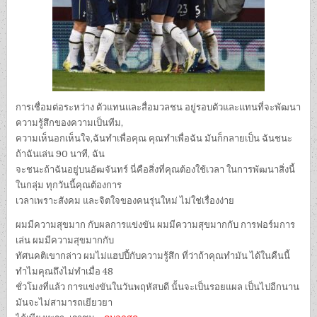
การเชื่อมต่อระหว่าง ตัวแทนและสื่อมวลชน อยู่รอบตัวและแทนที่จะพัฒนา
ความรู้สึกของความเป็นทีม,
ความเห็นอกเห็นใจ,ฉันทำเพื่อคุณ คุณทำเพื่อฉัน มันก็กลายเป็น ฉันชนะ
ถ้าฉันเล่น 90 นาที, ฉัน
จะชนะถ้าฉันอยู่บนอัฒจันทร์ นี่คือสิ่งที่คุณต้องใช้เวลา ในการพัฒนาสิ่งนี้
ในกลุ่ม ทุกวันนี้คุณต้องการ
เวลาเพราะสังคม และจิตใจของคนรุ่นใหม่ ไม่ใช่เรื่องง่าย
ผมมีความสุขมาก กับผลการแข่งขัน ผมมีความสุขมากกับ การฟอร์มการ
เล่น ผมมีความสุขมากกับ
ทัศนคติเขากล่าว ผมไม่แฮปปี้กับความรู้สึก ที่ว่าถ้าคุณทำมัน ได้ในคืนนี้
ทำไมคุณถึงไม่ทำเมื่อ 48
ชั่วโมงที่แล้ว การแข่งขันในวันพฤหัสบดี นั้นจะเป็นรอยแผล เป็นไปอีกนาน
มันจะไม่สามารถเยียวยา