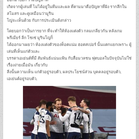
เกิดจากผู้เล่นที่ ไม่ได้อยู่ในทีมและผล ที่ตามมาคือปัญหาที่ฝัง รากลึกใน
สโมสร และดูเหมือนว่ามูริน
โญ่จะเห็นด้วย กับการประเมินดังกล่าว
โดยบอกว่าเป็นการยาก ที่จะทำให้ห้องแต่งตัว กลมเกลียวกัน หลังเกม
พรีเมียร์ ลีก โชเซ่ มูรินโญ่ก็
ได้ออกมาเผยว่า ห้องแต่งตัวของท็อตแน่ม ฮอตสเปอร์ นั้นแตกแยกเพราะ ผู้
เล่นที่เห็นแก่ตัวและ
บรรดาเอเย่นต์ที่มี สัมพันธ์แน่นแฟ้น กับสื่อมวลชน ฟุตบอลในปัจจุบันไม่ใช่
เรื่องง่ายเมื่อมัน เกี่ยวกับ
สิ่งนั้นความเห็น แก่ตัวอยู่รอบตัว, ผลประโยชน์ส่วน บุคคลอยู่รอบตัว,
เอเย่นต์อยู่รอบตัว,