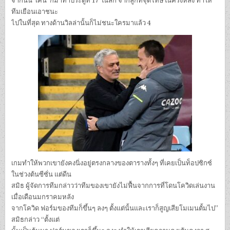
จากนั้น ‘เคน’ ก็มาทำประตูที่ 17 ในลีก จากลูกที่จุดโทษในครึ่งหลัง ทำให้
ทีมเยือนเอาชนะ
ไปในที่สุด ทางด้านวิลล่านั้นก็ไม่ชนะใครมาแล้ว 4
เกมทำให้พวกเขายังคงนิ่งอยู่ตรงกลางของตารางทั้งๆ ที่เคยเป็นท็อปซิกซ์
ในช่วงต้นซีซั่น แต่ดีน
สมิธ ผู้จัดการทีมกล่าวว่าทีมของเขายังไม่ฟื้นจากการที่โดนโควิดเล่นงาน
เมื่อเดือนมกราคมหลัง
จากโควิด ฟอร์มของทีมก็ขึ้นๆ ลงๆ ตั้งแต่นั้นและเราก็สูญเสียโมเมนตั้มไป”
สมิธกล่าว “ตั้งแต่