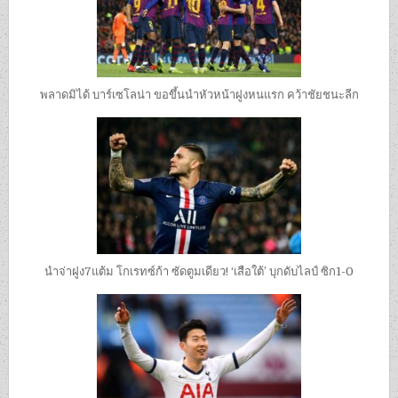
พลาดมิได้ บาร์เซโลน่า ขอขึ้นนำหัวหน้าฝูงหนแรก คว้าชัยชนะลีก
นำจ่าฝูง7แต้ม โกเรทซ์ก้า ซัดตูมเดียว! ‘เสือใต้’ บุกดับไลป์ ซิก1-0