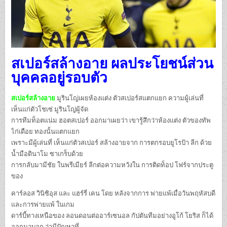
สเปอร์สล้างอาย ผลประโยชน์ส่วน
บุคคลอยู่รอบตัว
สเปอร์สล้างอาย
มูรินโญ่เผยห้องแต่ง ตัวสเปอร์สแตกแยก ความผู้เล่นที่
เห็นแก่ตัวโชเซ่ มูรินโญ่ผู้จัด
การทีมท็อตแน่ม ฮอตสเปอร์ ออกมาเผยว่า เขารู้สึกว่าห้องแต่ง ตัวของทัพ
ไก่เดือย ทองนั้นแตกแยก
เพราะมีผู้เล่นที่ เห็นแก่ตัวสเปอร์ สล้างอายจาก การตกรอบยูโรป้า ลีก ด้วย
น้ำมือดินาโม ซาเกร็บด้วย
การกลับมามีชัย ในพรีเมียร์ ลีกต่อความหวังใน การติดท็อป โฟร์จากประตู
ของ
คาร์ลอส วินิซิอุส และ แฮร์รี่ เคน โดย หลังจากการ พ่ายแพ้เมื่อวันพฤหัสบดี
และการพ่ายแพ้ ในเกม
ดาร์บี้ทางเหนือของ ลอนดอนต่ออาร์เซนอล กัปตันทีมอย่างอูโก้ โยริส ก็ได้
ออกมาบอก ว่ามีปัญหาที่