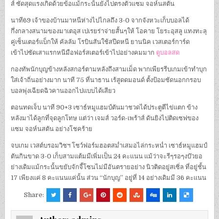
ส์ ซัดสุดแรงเกิดด้วยข้อแม้กระนั้นยังไปตรงตัวแซม จอห์นสตัน
นาที69 เจ้าของบ้านมาหนีห่างไปไกลถึง 3-0 จากจังหวะเก็บบอลได้
กึ่งกลางสนามของมาเตอุส เปเรยร่าจ่ายสั้นๆให้ โอคาย โยระอุสลู แทงทะลุ
คู่เซ็นเตอร์แบ็กให้ คัลลัม โรบินสันใช้สปีดหนี ยานนิค เวสเตอร์การ์ด
เข้าไปซัดเสาแรกหนีมือฟอร์สเตอร์เข้าไปอย่างคมมาก
ดูบอลสด
กองทัพนักบุญข้างหลังสกอร์ตามหลังถึงสามเม็ด พากเพียรรีบเกมเข้าทำบุก
ใส่เจ้าถิ่นอย่างมาก นาที 75 ที่นาธาน เร้สูดดมอนด์ ตั้งป้อมซัดนอกกรอบ
บอลพุ่งเฉียดฉิวคานออกไปแบบได้เสียว
ตอนทดเจ็บ นาที 90+3 เซาธ์หมูแฮมป์ตันมาชวดได้ประตูตีไข่แตก ข้าง
หลังมาได้ลูกที่จุดลูกโทษ แต่ว่า เจมส์ วอร์ด-เพร้าส์ ดันยิงไปติดเซฟของ
แซม จอห์นสตัน อย่างโชคร้าย
จบเกม เวสต์บรอมวิชฯ โชว์ฟอร์มฮอตสม่ำเสมอไล่กระหน่ำ เซาธ์หมูแฮมป์
ตันกินขาด 3-0 เก็บสามแต้มมีเพิ่มเป็น 24 คะแนน แม้ว่าจะรีๆรอๆงบ๊วยอ
ย่างเดิมแม้กระนั้นขยับจักจี้โซนไม่มีอันตรายอย่าง นิวติดอยู่สเซิ่ล ที่อยู่ชั้น
17 เพียงแค่ 8 คะแนนแค่นั้น ส่วน “นักบุญ” อยู่ที่ 14 อย่างเดิมมี 36 คะแนน
Share: