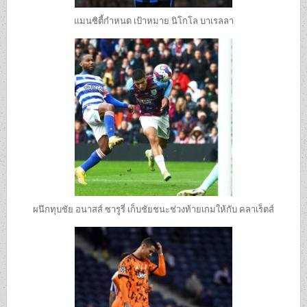
แมนซิตี้กำหนด เป้าหมาย นิโกโล บาเรลลา
ผนึกทุบชัย อนาสส์ ซารูรี่ เก็บชัยชนะช่วงท้ายเกมให้กับ คลาเร็ตส์