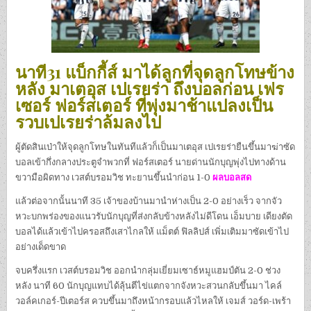
นาที31 แบ็กกี้ส์ มาได้ลูกที่จุดลูกโทษข้าง
หลัง มาเตอุส เปเรยร่า ถึงบอลก่อน เฟร
เซอร์ ฟอร์สเตอร์ ที่พุ่งมาช้าแปลงเป็น
รวบเปเรยร่าล้มลงไป
ผู้ตัดสินเป่าให้จุดลูกโทษในทันทีแล้วก็เป็นมาเตอุส เปเรยร่ายืนขึ้นมาฆ่าซัด
บอลเข้ากึ่งกลางประตูจำพวกที่ ฟอร์สเตอร์ นายด่านนักบุญพุ่งไปทางด้าน
ขวามือผิดทาง เวสต์บรอมวิช ทะยานขึ้นนำก่อน 1-0
ผลบอลสด
แล้วต่อจากนั้นนาที 35 เจ้าของบ้านมานำห่างเป็น 2-0 อย่างเร็ว จากจัว
หวะบกพร่องของแนวรับนักบุญที่ส่งกลับข้างหลังไม่ดีโดน เอ็มบาย เดียงตัด
บอลได้แล้วเข้าไปครอสถึงเสาไกลให้ แม็ตต์ ฟิลลิปส์ เพิ่มเติมมาซัดเข้าไป
อย่างเด็ดขาด
จบครึ่งแรก เวสต์บรอมวิช ออกนำกลุ่มเยี่ยมเซาธ์หมูแฮมป์ตัน 2-0 ช่วง
หลัง นาที 60 นักบุญแทบได้ลุ้นตีไข่แตกจากจังหวะสวนกลับขึ้นมา ไคล์
วอล์คเกอร์-ปีเตอร์ส ควบขึ้นมาถึงหน้ากรอบแล้วไหลให้ เจมส์ วอร์ด-เพร้า