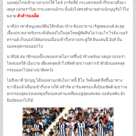
บอลทุ่มไกลเข้ามาเสาแรกให้ ไคล์ บาร์ทลี่ย์ กระแทกชงเข้ากึ่งกลางถึงมา
เตอุส เปเรยร่าวิ่งมากระแทกแม้กระนั้นยังไปตรงตัวนายด่านนักบุญรับไว้ไม่
พลาด
ตัวสำรองเด็ด
นาที25 เซาธ์หมูแฮมป์ตันโต้กลับมาบ้าง ท้องนาธาน เร้สูดดมอนด์ ตะลุย
เลี้ยงประหลาดรับกระทั่งล้มลงไปในจุดโทษผู้ตัดสินไม่ว่าอะไร ไรอัน เบอร์
ทรานด์ เก็บบอลได้ต่อก่อนเฉือนเข้ากึ่งกลางประตูให้ ดินแดนนี่ อิงส์ ปั่น
บอลหลุดกรอบออกไป
นาที28 สมาชิกของบิ๊กแซมคลาดโอกาสขึ้นนำข้างหลังมาเตอุส เปเรยร่า
ไหลบอลให้ เอ็มบาย เดียงหลุดเข้าไปซัดด้วยขวาแต่ว่าเจ้าตัวยิงบอลหลุด
กรอบออกไปอย่างน่าผิดหวัง
ไม่ถึงนาที นักบุญ ได้บอลสวนกลับโอกาสนี้ ธีโอ วัลค็อตต์ ดึงขึ้นมาทาง
ขวามือแล้วเฉือนเข้ากึ่งกลางให้ สจ๊วร์ต อาร์มสตรอง ตั้งป้อมซัดด้วยขวาน
อกกรอบสุดแรงบอลพุ่งเกือบแทงสามเหลี่ยมอยู่สุดแต่แซม จอห์นสตัน ยัง
บินปัดออกไปได้