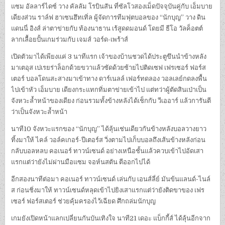
แซม อัลลาร์ไดซ์ วาง คัลลัม โรบินสัน ที่ซัลโวสองเม็ดปัจจุบันคู่กับ เอ็มบาย
เดียงส่วน ราล์ฟ ฮาเซนฮึทเทิ่ล ผู้จัดการทีมฟุตบอลของ “นักบุญ” วาง ดิน
แดนนี่ อิงส์ ล่าตาข่ายกับ ท้องนาธาน เร้สูดดมอนด์ โดยมี ธีโอ วัลค็อตต์
ลากเลื้อยปั้นเกมร่วมกับ เจมส์ วอร์ด-เพร้าส์
เปิดตัวมาได้เพียงแค่ 3 นาทีแรก เจ้าของบ้านชวดได้ประตูขึนนำข้างหลัง
มาเตอุส เปเรยร่าล็อกด้วยขวาแล้วซัดด้วยซ้ายไปติดเซฟ เฟรเซอร์ ฟอร์ส
เตอร์ บอลโดนสะสางมาเข้าทาง ดาร์เนลล์ เฟอร์ทดลอง วอลเลย์กดลงพื้น
ไปเข้าหัว เอ็มบาย เดียงกระแทกทิ่มตาข่ายเข้าไป แต่ทว่าผู้ตัดสินเป่าเป็น
จังหวะล้ำหน้าของเดียง ก่อนรวมทั้งข้างหลังได้เช็กกับ วีเออาร์ แล้วการันตี
ว่าเป็นจังหวะล้ำหน้า
นาที10 จังหวะแรกของ “นักบุญ” ได้ลุ้นเช่นเดียวกันข้างหลังบอลวางยาว
ทิ้งมาให้ ไคล์ วอล์คเกอร์-ปีเตอร์ส วิ่งตามไปเก็บบอลถึงเส้นข้างหลังก่อน
กลับบอลหลบ คอเนอร์ ทาวน์เซนด์ อย่างเหนือชั้นแล้วควบเข้าไปอัดเสา
แรกแต่ว่ายังไม่ผ่านมือแซม จอห์นสตัน ตีออกไปได้
อีกสองนาทีต่อมา คอเนอร์ ทาวน์เซนด์ เล่นกับ เอนส์ลี่ย์ มันข้นแลนด์-ไนล์
ส ก่อนชิ่งมาให้ ทาวน์เซนด์หลุดเข้าไปยิงเสาแรกแต่ว่ายังติดขาของ เฟร
เซอร์ ฟอร์สเตอร์ ช่วยคุ้มครองไว้เฉียด ศึกถล่มนักบุญ
เกมยังเปิดหน้าแลกเปลี่ยนกันบันเทิงใจ นาที21 เดอะ แบ็กกี้ส์ ได้ลุ้นอีกจาก