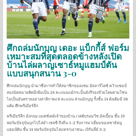
ศึกถล่มนักบุญ เดอะ แบ็กกี้ส์ ฟอร์ม
เหมาะสมที่สุดตลอดข้างหลังเปิด
บ้านไล่ผลาญเซาธ์หมูแฮมป์ตัน
แบบสนุกสนาน 3-0
ศึกถล่มนักบุญ นำมาซึ่งการทำให้สมาชิกของแซม อัลลาร์ไดซ์ คว้าแชมป์
สองนัดหมายติดมีเพิ่มเป็น 24 คะแนนแม้กระนั้นยังรีรองบ๊วยโดยตามโซน
ไม่เป็นอันตรายอย่างสาลิกาดง 8 คะแนน ส่วนนักบุญ รั้งชั้น 14 ดังเดิมมี 36
แต้ม ศึกพรีเมียร์ลีก
พรีเมียร์ลีก อังกฤษ แมตช์เดย์เจ้าของบ้าน เวสต์บรอมวิช อัลเบี้ยน ชั้น 19
ฟอร์มปัจจุบันบุกไปไล่ยำ เชลซี ถึงถิ่น 5-2 รับการมาเยี่ยมของเซาธ์หมู
แฮมป์ตัน ชั้น 14 ฟอร์มปัจจุบันไล่แทรกเอาชนะ เบิร์นลี่ย์ 3-2