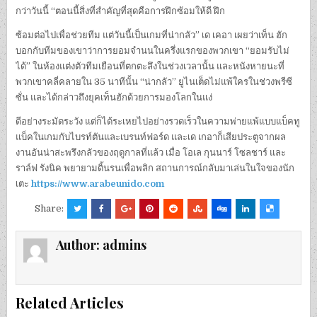
กว่าวันนี้ “ตอนนี้สิ่งที่สําคัญที่สุดคือการฝึกซ้อมให้ดี ฝึก
ซ้อมต่อไปเพื่อช่วยทีม แต่วันนี้เป็นเกมที่น่ากลัว” เด เคอา เผยว่าเท็น ฮัก
บอกกับทีมของเขาว่าการยอมจํานนในครึ่งแรกของพวกเขา “ยอมรับไม่
ได้” ในห้องแต่งตัวทีมเยือนที่ตกตะลึงในช่วงเวลานั้น และหนังหายนะที่
พวกเขาคลี่คลายใน 35 นาทีนั้น “น่ากลัว” ยูไนเต็ดไม่แพ้ใครในช่วงพรีซี
ซั่น และได้กล่าวถึงยุคเท็นฮักด้วยการมองโลกในแง่
ดีอย่างระมัดระวัง แต่ก็ได้ระเหยไปอย่างรวดเร็วในความพ่ายแพ้แบบแบ็คทู
แบ็คในเกมกับไบรท์ตันและเบรนท์ฟอร์ด และเด เกอาก็เสียประตูจากผล
งานอันน่าสะพรึงกลัวของฤดูกาลที่แล้ว เมื่อ โอเล กุนนาร์ โซลชาร์ และ
ราล์ฟ รังนิค พยายามดิ้นรนเพื่อพลิก สถานการณ์กลับมาเล่นในใจของนัก
เตะ
https://www.arabeunido.com
Share:
Author:
admins
Related Articles