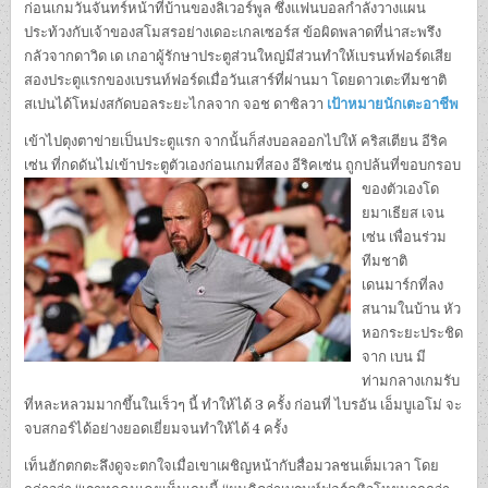
ก่อนเกมวันจันทร์หน้าที่บ้านของลิเวอร์พูล ซึ่งแฟนบอลกําลังวางแผน
ประท้วงกับเจ้าของสโมสรอย่างเดอะเกลเซอร์ส ข้อผิดพลาดที่น่าสะพรึง
กลัวจากดาวิด เด เกอาผู้รักษาประตูส่วนใหญ่มีส่วนทําให้เบรนท์ฟอร์ดเสีย
สองประตูแรกของเบรนท์ฟอร์ดเมื่อวันเสาร์ที่ผ่านมา โดยดาวเตะทีมชาติ
สเปนได้โหม่งสกัดบอลระยะไกลจาก จอช ดาซิลวา
เป้าหมายนักเตะอาชีพ
เข้าไปตุงตาข่ายเป็นประตูแรก จากนั้นก็ส่งบอลออกไปให้ คริสเตียน อีริค
เซ่น ที่กดดันไม่เข้าประตูตัวเองก่อนเกมที่
สอง อีริคเซ่น ถูกปล้นที่ขอบกรอบ
ของตัวเองโด
ยมาเธียส เจน
เซ่น เพื่อนร่วม
ทีมชาติ
เดนมาร์กที่ลง
สนามในบ้าน หัว
หอกระยะประชิด
จาก เบน มี
ท่ามกลางเกมรับ
ที่หละหลวมมากขึ้นในเร็วๆ นี้ ทําให้ได้ 3 ครั้ง ก่อนที่ ไบรอัน เอ็มบูเอโม่ จะ
จบสกอร์ได้อย่างยอดเยี่ยมจนทําให้ได้ 4 ครั้ง
เท็นฮักตกตะลึงดูจะตกใจเมื่อเขาเผชิญหน้ากับสื่อมวลชนเต็มเวลา โดย