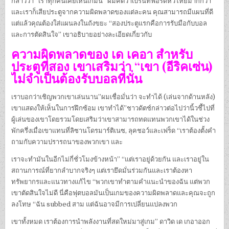
กล่าวว่า “เราทุกคนเคยเห็นเกมนี้ “ผมคิดว่าเบรนท์ฟอร์ดหิวโหยมากกว่า
และเราก็เสียประตูจากความผิดพลาดของแต่ละคน คุณสามารถมีแผนที่ดี
แต่แล้วคุณต้องใส่แผนลงในถังขยะ “สองประตูแรกคือการรับมือกับบอล
และการตัดสินใจ” เขาอธิบายอย่างละเอียดเกี่ยวกับ
ความผิดพลาดของ เด เคอา สําหรับ
ประตูที่สอง เขาเสริมว่า “เขา (อีริคเซ่น)
ไม่จําเป็นต้องรับบอลที่นั่น
เราบอกว่าเชิญพวกเขาเล่นนาน”ผมเชื่อมั่นว่า จะทําได้ (เล่นจากด้านหลัง)
เขาแสดงให้เห็นในการฝึกซ้อม เขาทําได้”ชาวดัตช์กล่าวต่อไปว่านิ้วชี้ไปที่
ผู้เล่นของเขาโดยรวมโดยเสริมว่าเขาสามารถทดแทนพวกเขาได้ในช่วง
พักครึ่งเมื่อเขาแทนที่ลิซานโดรมาร์ติเนซ, ลุคชอว์และเฟร็ด “เราต้องตั้งคํา
ถามกับความปรารถนาของพวกเขา และ
เราจะทํามันในอีกไม่กี่ชั่วโมงข้างหน้า” “แต่เราอยู่ด้วยกัน และเราอยู่ใน
สถานการณ์ที่ยากลําบากจริงๆ แต่เรายึดมั่นร่วมกันและเราต้องหา
ทรัพยากรและแนวทางแก้ไข “พวกเขาทําตามคําแนะนําของฉัน แต่พวก
เขาตัดสินใจไม่ดี นี่คือฟุตบอลมันเป็นเกมของความผิดพลาดและคุณจะถูก
ลงโทษ “ฉัน subbed สาม แต่ฉันอาจมีการเปลี่ยนแปลงพวก
เขาทั้งหมด เราต้องการนําพลังงานที่สดใหม่มาสู่เกม” ดาวิด เด เกอาออก