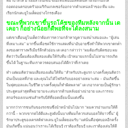
พยาบาลให้ มาเธียส เจนเซ่น ขณะที่แฟนบอลที่เดินทางเรียกร้องให้
ถอดถอนครอบครัวอเมริกันเกลเซอร์ออกจากตําแหน่งเจ้าของ ทีม และ
เรียกนักเตะยูไนเต็ดอย่างโกรธเคือง
ขณะที่พวกเขาขึ้นรถโค้ชของทีมหลังจากนั้น เด
เคอา ก็อย่างน้อยก็ดีพอที่จะได้ลงสนาม
แต่เขาเตือนยูไนเต็ดว่าต้องการความกล้าหาญความสม่ําเสมอและ “ผู้เล่น
ที่เหมาะสม” มากขึ้นเพื่อชดใช้การแสดงที่น่าอับอายซึ่งทําให้พวกเขาตกต่ํา
ลงของตารางพรีเมียร์ลีกตัวอ่อน เด เคอา กล่าวว่า “ผมต้องรับผิดชอบ ผม
คิดว่าวันนี้ผมต้องเสียสองแต้มให้กับทีม เป้าหมายแรกนั้นไม่สามารถเกิด
ขึ้นได้ ในฐานะทีมเราควรตอบสนองได้ดีกว่าที่เราเคย
ทํา แต่ผมคิดว่าผมเสียสองแต้มให้ทีม “สําหรับประตูแรก บางครั้งคุณคิดว่า
มันเป็นบอลที่ง่าย และคุณไม่ได้โฟกัสกับบอลอย่างเหมาะสม – มันเกิดขึ้น
ในฟุตบอลและในชีวิต บางครั้งคุณก็ทําผิดพลาด” เด เกอากลายเป็นผู้รักษา
ประตูคนล่าสุดที่พยายามจะเล่นจากด้านหลังอย่างน่าอาย และการจบ
สกอร์ของเจนเซ่นสําหรับบีส์ที่ยอดเยี่ยมนั้นแต่งขึ้น
มากกว่าการชนกันของรถชนซึ่งนําหน้ามันไปมาก “ผมควรอ่านเกมให้ดี
กว่านี้ – พวกเขากดได้ดีและสูงดังนั้นบางทีผมก็ควรเล่นบอลให้ยาวขึ้น” ผู้
รักษาประตูของเครสต์ฟาลเลน ยูไนเต็ดยอมรับ “แต่นั่นคือฟุตบอลอีกครั้ง
มันเกิดขึ้น แน่นอนว่าเราจะได้เรียนรู้ เราต้องเรียนรู้ และเราต้องเล่นให้ดี