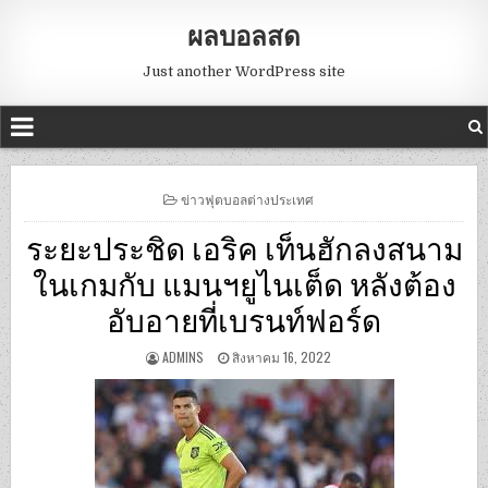
ผลบอลสด
Just another WordPress site
POSTED
ข่าวฟุตบอลต่างประเทศ
IN
ระยะประชิด เอริค เท็นฮักลงสนาม
ในเกมกับ แมนฯยูไนเต็ด หลังต้อง
อับอายที่เบรนท์ฟอร์ด
ADMINS
สิงหาคม 16, 2022