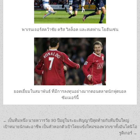
พาเรนเจอร์สคว้าชัย คริส วิลล็อค และสเตฟาน โยฮันเซ่น
ยอดเยี่ยมในสมาพันธ์ ที่มีการลงทุนอย่างมากตอนตลาดนักฟุตบอล
ซัมเมอร์นี้
เมนู
← เป็นทีมหนึ่ง นายทวารวัย 30 ปีอยู่ในระยะสัญญาปีสุดท้ายกับทีมปืนใหญ่
นำทาง
เป้าหมายนักเตะอาชีพ เป็นหัวหอกตัวเป้าโดยแข้งใหม่ของพวกเขาทั้งอันโตนิโอ
รูดิเกอร์ →
เรื่อง