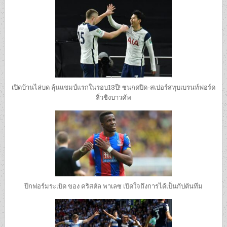
เปิดบ้านไล่บด ลุ้นแชมป์แรกในรอบ13ปี! ซนกดปิด-สเปอร์สทุบเบรนท์ฟอร์ด
ลิ่วชิงบาวคัพ
ปีกฟอร์มระเบิด ของ คริสตัล พาเลซ เปิดใจถึงการได้เป็นกัปตันทีม