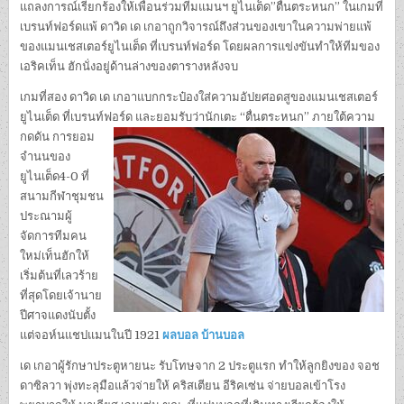
แถลงการณ์เรียกร้องให้เพื่อนร่วมทีมแมนฯ ยูไนเต็ด”ตื่นตระหนก” ในเกมที่
เบรนท์ฟอร์ดแพ้ ดาวิด เด เกอาถูกวิจารณ์ถึงส่วนของเขาในความพ่ายแพ้
ของแมนเชสเตอร์ยูไนเต็ด ที่เบรนท์ฟอร์ด โดยผลการแข่งขันทําให้ทีมของ
เอริคเท็น ฮักนั่งอยู่ด้านล่างของตารางหลังจบ
เกมที่สอง ดาวิด เด เกอาแบกกระป๋องใส่ความอัปยศอดสูของแมนเชสเตอร์
ยูไนเต็ด ที่เบรนท์ฟอร์ด และยอมรับว่านัก
เตะ “ตื่นตระหนก” ภายใต้ความ
กดดัน การยอม
จํานนของ
ยูไนเต็ด4-0 ที่
สนามกีฬาชุมชน
ประณามผู้
จัดการทีมคน
ใหม่เท็นฮักให้
เริ่มต้นที่เลวร้าย
ที่สุดโดยเจ้านาย
ปีศาจแดงนับตั้ง
แต่จอห์นแชปแมนในปี 1921
ผลบอล บ้านบอล
เด เกอาผู้รักษาประตูหายนะ รับโทษจาก 2 ประตูแรก ทําให้ลูกยิงของ จอช
ดาซิลวา พุ่งทะลุมือแล้วจ่ายให้ คริสเตียน อีริคเซ่น จ่ายบอลเข้าโรง