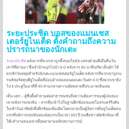
ระยะประชิด บอสของแมนเชส
เตอร์ยูไนเต็ด ตั้งคําถามถึงความ
ปรารถนาของนักเตะ
ระยะประชิด
หลังจากที่พวกเขาถูกผึ้งของโธมัส แฟรงค์ ทุบตีเมื่อคืนวัน
เสาร์ที่ผ่านมา ซึ่งเจ้าบ้านบุกไปนํา 4-0 หลังจาก 35 นาทีเอริค เท็นฮัก ได้
ยกเลิกวันหยุดสําหรับนักเตะแมนเชสเตอร์ยูไนเต็ด หลังจากที่พวกเขาถูกเบ
รนท์ฟอร์ดทุบตียูไนเต็ดที่อ่อนล้าถล่มลอนดอนตะวันตก 4-0 ซึ่งพวกเขายิง
ไป 4 ประตูในนาทีที่ 35 ท่ามกลางความผิดพลาดที่ประมาทเลินเล่อ
เท็น แฮก – ผู้ซึ่งตั้งคําถามต่อสาธารณชนถึงความต้องการของผู้เล่นของ
เขาหลังการแข่งขัน – ลากทีมเข้าไปในฐานฝึกซ้อมของสโมสรแคร์ริงตัน
ในเช้าวันอาทิตย์เพื่อฝึกซ้อมเพิ่มเติมโดยกลายเป็นผู้จัดการทีมยูไนเต็ดคน
แรกที่แพ้การแข่งขันสองนัดแรกเป็นเวลา 101 ปี กุนซือชาวดัตช์กลับมาที่
โต๊ะทํางานของเขาเพื่อพยายามพลิกสถานการณ์