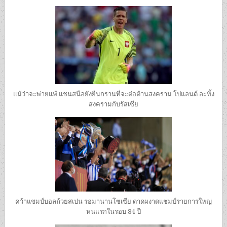
แม้ว่าจะพ่ายแพ้ แชนสนือยังยืนกรานที่จะต่อต้านสงคราม โปแลนด์ ละทิ้ง
สงครามกับรัสเซีย
คว้าแชมป์บอลถ้วยสเปน รอมานานโซเซีย ดาดผงาดแชมป์รายการใหญ่
หนแรกในรอบ 34 ปี