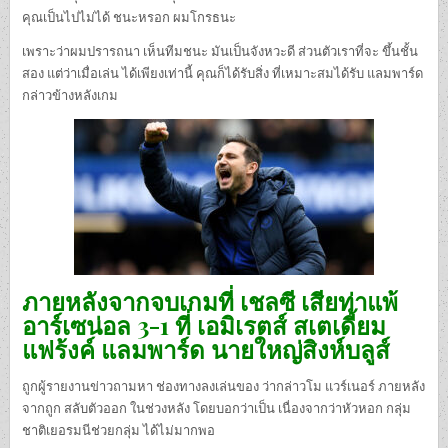
คุณเป็นไปไม่ได้ ชนะหรอก ผมโกรธนะ
เพราะว่าผมปรารถนา เห็นทีมชนะ มันเป็นจังหวะดี ส่วนตัวเราที่จะ ขึ้นชั้น
สอง แต่ว่าเมื่อเล่น ได้เพียงเท่านี้ คุณก็ได้รับสิ่ง ที่เหมาะสมได้รับ แลมพาร์ด
กล่าวข้างหลังเกม
ภายหลังจากจบเกมที่ เชลซี เสียท่าแพ้
อาร์เซน่อล 3-1 ที่ เอมิเรตส์ สเตเดี้ยม
แฟร้งค์ แลมพาร์ด นายใหญ่สิงห์บลูส์
ถูกผู้รายงานข่าวถามหา ช่องทางลงเล่นของ ว่ากล่าวโม แวร์เนอร์ ภายหลัง
จากถูก สลับตัวออก ในช่วงหลัง โดยบอกว่าเป็น เนื่องจากว่าหัวหอก กลุ่ม
ชาติเยอรมนีช่วยกลุ่ม ได้ไม่มากพอ