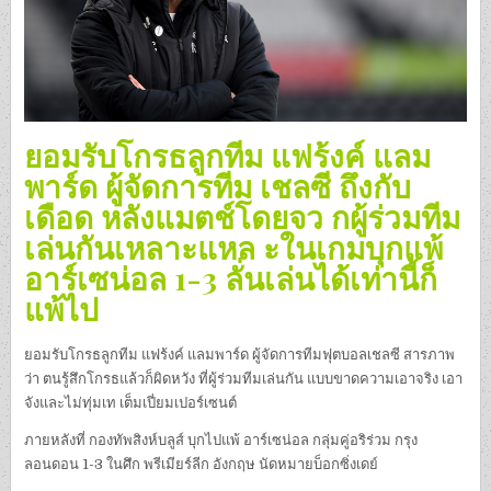
ยอมรับโกรธลูกทีม แฟร้งค์ แลม
พาร์ด ผู้จัดการทีม เชลซี ถึงกับ
เดือด หลังแมตช์โดยจว กผู้ร่วมทีม
เล่นกันเหลาะแหล ะในเกมบุกแพ้
อาร์เซน่อล 1-3 ลั่นเล่นได้เท่านี้ก็
แพ้ไป
ยอมรับโกรธลูกทีม แฟร้งค์ แลมพาร์ด ผู้จัดการทีมฟุตบอลเชลซี สารภาพ
ว่า ตนรู้สึกโกรธแล้วก็ผิดหวัง ที่ผู้ร่วมทีมเล่นกัน แบบขาดความเอาจริง เอา
จังและไม่ทุ่มเท เต็มเปี่ยมเปอร์เซนต์
ภายหลังที่ กองทัพสิงห์บลูส์ บุกไปแพ้ อาร์เซน่อล กลุ่มคู่อริร่วม กรุง
ลอนดอน 1-3 ในศึก พรีเมียร์ลีก อังกฤษ นัดหมายบ็อกซิ่งเดย์