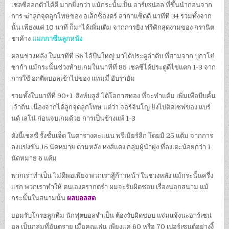
เชลซีออกตัวได้ดี มากยิ่งกว่า แม้กระนั้นเป็น อาร์เซน่อล ที่ขึ้นนำก่อนจาก
การ ฆ่าลูกจุดลูกโทษของ อเล็กซ็องดร์ ลากาแซ็ตต์ นาทีที่ 34 รวมทั้งจาก
นั้น เพียงแค่ 10 นาที ก็มาได้เพิ่มเติม จากการยิง ฟรีคิกสุดงามของ กรานิต
ชาค้าง
แมกกาซีนลูกหนัง
ตอนช่วงหลัง ในนาทีที่ 56 ไอ้ปืนใหญ่ มาได้ประตูลำดับ ที่สามจาก บูกาโย่
ซาก้า แม้กระนั้นช่วงท้ายเกมในนาทีที่ 85 เชลซีได้ประตูตีไข่แตก 1-3 จาก
การใช้ อกติดบอลเข้าไปของ แทมมี่ อับราฮัม
รวมทั้งในนาทีที่ 90+1 สิงห์บลูส์ ได้โอกาสทอง ที่จะทำแต้ม เพิ่มเพื่อบีบคั้น
เจ้าถิ่น เนื่องจากได้ลูกจุดลูกโทษ แต่ว่า จอร์จินโญ่ ยิงไปติดเซฟของ แบร์
นด์ เลโน่ ก่อนจบเกมด้วย การเป็นข้างแพ้ 1-3
ดังนี้เชลซี รั้งชั้นเจ็ด ในตารางคะแนน พรีเมียร์ลีก โดยมี 25 แต้ม จากการ
ลงแข่งขัน 15 นัดหมาย ตามหลัง หงส์แดง กลุ่มผู้นำฝูง ที่ลงเตะน้อยกว่า 1
นัดหมาย 6 แต้ม
พวกเราทำเป็น ไม่ดีพอเพียง พวกเราสู้ก้าวหน้า ในช่วงหลัง แม้กระนั้นครึ่ง
แรก พวกเราทำให้ ตนเองตรากตรำ ผมจะรับผิดชอบ เรื่องนอกสนาม แม้
กระนั้นในสนามนั้น
ผลบอลสด
ยอมรับโกรธลูกทีม นักฟุตบอลจำเป็น ต้องรับผิดชอบ แจ่มแจ้งนะอาร์เซน่
อล เป็นกลุ่มที่อันตราย เมื่อคุณเล่น เพียงแค่ 60 หรือ 70 เปอร์เซนต์อย่างงี้