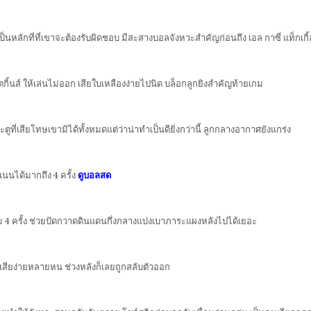
หลักที่ที่เขาจะต้องรับผิดชอบ มีสะสางบอลจังหวะสำคัญก่อนถึง เอล กาซี่ แท็กเกิ้ล
วัตกิ้นส์ ให้เล่นไม่ออก เสียใบเหลืองง่ายไปนิด บล็อกลูกยิงสำคัญท้ายเกม
ูที่เสียโทษเขามิได้ทั้งหมดแต่ว่าน่าทำเป็นดียิ่งกว่านี้ ลูกกลางอากาศยังแกร่ง
นได้มากถึง 4 ครั้ง
ดูบอลสด
ม 4 ครั้ง ช่วยปัดกวาดดินแดนกึ่งกลางแบ่งเบาภาระแผงหลังไปได้เยอะ
เสียง่ายหลายหน ช่วงหลังก็เลยถูกสลับตัวออก