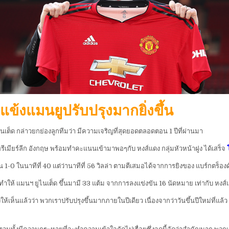
ลำแข้งแมนยูปรับปรุงมากยิ่งขึ้น
นเต็ด กล่าวยกย่องลูกทีมว่า มีความเจริญที่สุดยอดตลอดตอน 1 ปีที่ผ่านมา
ก พรีเมียร์ลีก อังกฤษ พร้อมทำคะแนนเข้ามาพอๆกับ หงส์แดง กลุ่มหัวหน้าฝูง ได้เสร็จ
 1-0 ในนาทีที่ 40 แต่ว่านาทีที่ 56 วิลล่า ตามตีเสมอได้จากการยิงของ แบร์กตร็องด์
ำให้ แมนฯ ยูไนเต็ด ขึ้นมามี 33 แต้ม จากการลงแข่งขัน 16 นัดหมาย เท่ากับ หงส์แดง
ห้เห็นแล้วว่า พวกเราปรับปรุงขึ้นมากภายในปีเดียว เนื่องจากว่าวันขึ้นปีใหม่ที่แล