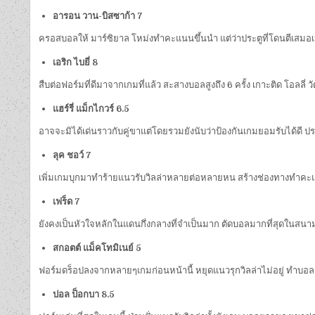
อารอน วาน-บิสซาก้า 7
ครอสบอลให้ มาร์ซิยาล โหม่งทำคะแนนขึ้นนำ แต่ว่าประตูที่โดนตีเสมอเป็น
เอริก ไบยี่ 8
สืบต่อฟอร์มที่ดีมาจากเกมที่แล้ว สะสางบอลสูงถึง 6 ครั้ง เกาะติด โอลลี่ 
แฮร์รี่ แม็กไกวร์ 6.5
อาจจะมิได้เด่นราวกับคู่ขาแต่โดยรวมยังนับว่าป้องกันเกมยอมรับได้ดี ประต
ลุค ชอว์ 7
เพิ่มเกมบุกมาทำร้ายแนวรับวิลล่าหลายต่อหลายหน สร้างช่องทางทำคะแน
เฟร็ด 7
ยังคงเป็นหัวใจหลักในแดนกึ่งกลางที่จำเป็นมาก ตัดบอลมากที่สุดในสนา
สกอตต์ แม็คโทมิเนย์ 5
ฟอร์มดร็อปลงจากหลายๆเกมก่อนหน้านี้ หยุดแนวรุกวิลล่าไม่อยู่ ทำบอล
ปอล ป็อกบา 8.5