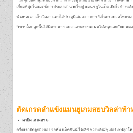
“นักฟุตบอลกลุ่มนี้ของพวกเรากำลังอยู่ในตอนวัยที่ดี พวกเขากำลังศึกษ
เยี่ยมที่สุดในแมตช์การประลอง” นายใหญ่ แมนฯ ยูไนเต็ด เปิดใจข้างหลั
ช่วงทดเวลาเจ็บ วิลล่า แทบได้ประตูตีเสมอจากการยิงในกรอบจุดโทษของ คี
“เขาบล็อกลูกนั้นได้ดีมากมาย แต่ว่าเอาตรงๆนะ ผมไม่สนุกเลยกับเกมตอ
ตัดเกรดลำแข้งแมนยูเกมสยบวิลล่าท้าท
ดาบิด เด เคอา 8
ครึ่งแรกปัดลูกยิงของ จอห์น แม็คกินน์ ได้เลิศ ช่วงหลังมีซูเปอร์เซฟลูกโ