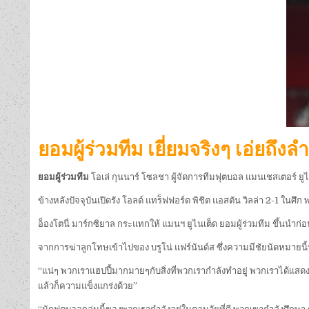
ยอมผู้ร่วมทีม เยี่ยมจริงๆ เอ่ยถึง
ยอมผู้ร่วมทีม
โอเล่ กุนนาร์ โซลชา ผู้จัดการทีมฟุตบอล แมนเชสเตอร์ ยูไ
ข้างหลังปัจจุบันเปิดรัง โอลด์ แทร็ฟฟอร์ด พิชิต แอสตัน วิลล่า 2-1 ในศึ
อ็องโตนี่ มาร์กซิยาล กระแทกให้ แมนฯ ยูไนเต็ด ยอมผู้ร่วมทีม ขึ้นนำก่อน
จากการฆ่าลูกโทษเข้าไปของ บรูโน่ แฟร์นันด์ส ซึ่งความมีชัยนัดหมายนี้ท
“แน่ๆ พวกเราแฮปปี้มากมายๆกับสิ่งที่พวกเรากำลังทำอยู่ พวกเราได้แสดงใ
แล้วก็ความแข็งแกร่งด้วย”