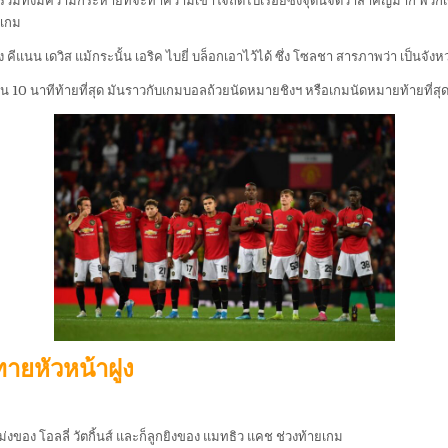
า รวมทั้งมีความกระหายที่จะทำความเข้าใจถัดไปเรื่อยซึ่งจุดนี้จัดว่าสำคัญมาก พ
งเกม
แนน เดวิส แม้กระนั้น เอริค ไบยี่ บล็อกเอาไว้ได้ ซึ่ง โซลชา สารภาพว่า เป็นจัง
น 10 นาทีท้ายที่สุด มันราวกับเกมบอลถ้วยนัดหมายชิงฯ หรือเกมนัดหมายท้ายที่ส
ายหัวหน้าฝูง
หม่งของ โอลลี่ วัตกิ้นส์ และก็ลูกยิงของ แมทธิว แคช ช่วงท้ายเกม