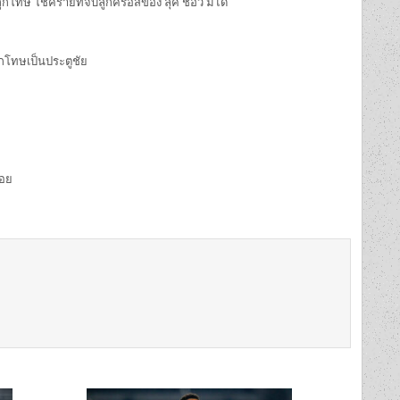
ลูกโทษ โชคร้ายที่จบลูกครอสของ ลุค ชอว์ มิได้
ูกโทษเป็นประตูชัย
่อย