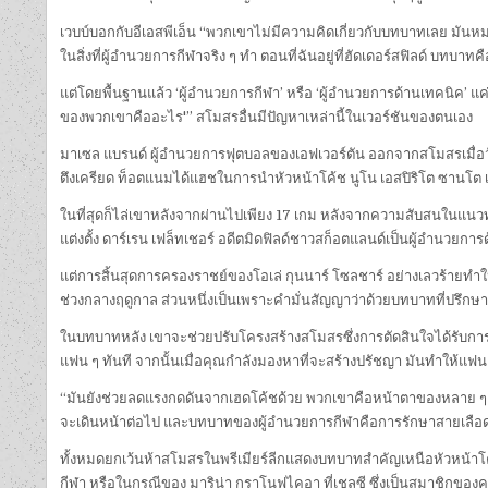
เวบบ์บอกกับอีเอสพีเอ็น “พวกเขาไม่มีความคิดเกี่ยวกับบทบาทเลย มันห
ในสิ่งที่ผู้อำนวยการกีฬาจริง ๆ ทำ ตอนที่ฉันอยู่ที่ฮัดเดอร์สฟิลด์ บทบาทค
แต่โดยพื้นฐานแล้ว ‘ผู้อำนวยการกีฬา’ หรือ ‘ผู้อำนวยการด้านเทคนิค’ แค
ของพวกเขาคืออะไร'” สโมสรอื่นมีปัญหาเหล่านี้ในเวอร์ชันของตนเอง
มาเซล แบรนด์ ผู้อำนวยการฟุตบอลของเอฟเวอร์ตัน ออกจากสโมสรเมื่อวั
ตึงเครียด ท็อตแนมได้แฮชในการนำหัวหน้าโค้ช นูโน เอสปิริโต ซานโต เ
ในที่สุดก็ไล่เขาหลังจากผ่านไปเพียง 17 เกม หลังจากความสับสนในแนวทา
แต่งตั้ง ดาร์เรน เฟล็ทเชอร์ อดีตมิดฟิลด์ชาวสก็อตแลนด์เป็นผู้อำนว
แต่การสิ้นสุดการครองราชย์ของโอเล่ กุนนาร์ โซลชาร์ อย่างเลวร้ายท
ช่วงกลางฤดูกาล ส่วนหนึ่งเป็นเพราะคำมั่นสัญญาว่าด้วยบทบาทที่ปรึกษ
ในบทบาทหลัง เขาจะช่วยปรับโครงสร้างสโมสรซึ่งการตัดสินใจได้รับการวิ
แฟน ๆ ทันที จากนั้นเมื่อคุณกำลังมองหาที่จะสร้างปรัชญา มันทำให้แฟน 
“มันยังช่วยลดแรงกดดันจากเฮดโค้ชด้วย พวกเขาคือหน้าตาของหลาย ๆ 
จะเดินหน้าต่อไป และบทบาทของผู้อำนวยการกีฬาคือการรักษาสายเลือดให้ดำ
ทั้งหมดยกเว้นห้าสโมสรในพรีเมียร์ลีกแสดงบทบาทสำคัญเหนือหัวหน้าโค
กีฬา หรือในกรณีของ มาริน่า กราโนฟไคอา ที่เชลซี ซึ่งเป็นสมาชิกข