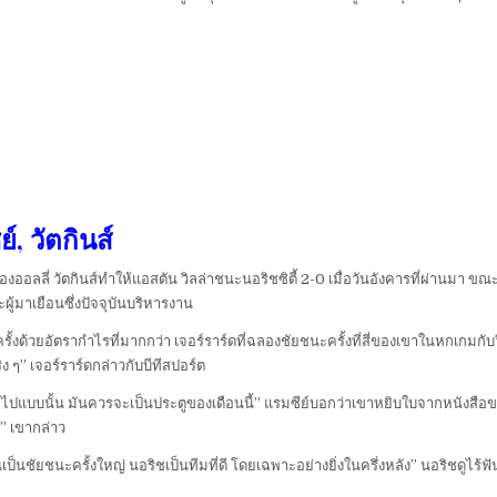
์, วัตกินส์
อลลี่ วัตกินส์ทำให้แอสตัน วิลล่าชนะนอริชซิตี้ 2-0 เมื่อวันอังคารที่ผ่านมา ข
ผู้มาเยือนซึ่งปัจจุบันบริหารงาน
ั้งด้วยอัตรากำไรที่มากกว่า เจอร์ราร์ดที่ฉลองชัยชนะครั้งที่สี่ของเขาในหกเก
 ๆ” เจอร์ราร์ดกล่าวกับบีทีสปอร์ต
ไปแบบนั้น มันควรจะเป็นประตูของเดือนนี้” แรมซีย์บอกว่าเขาหยิบใบจากหนังสือข
น” เขากล่าว
” มันเป็นชัยชนะครั้งใหญ่ นอริชเป็นทีมที่ดี โดยเฉพาะอย่างยิ่งในครึ่งหลัง” นอริ