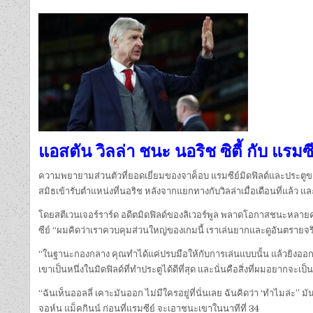
แอสตัน วิลล่า ชนะ นอริช ซิตี้ กับ แรมซีย
ความพยายามส่วนตัวที่ยอดเยี่ยมของจาค็อบ แรมซีย์มิดฟิลด์และประตูของอ
สมิธเข้ารับตำแหน่งที่นอริช หลังจากแยกทางกับวิลล่าเมื่อเดือนที่แล้ว และ
โดยสตีเวนเจอร์ราร์ด อดีตมิดฟิลด์ของลิเวอร์พูล พลาดโอกาสชนะหลายคร
ซีย์ “ผมคิดว่าเราควบคุมส่วนใหญ่ของเกมนี้ เราเล่นยากและดูอันตรายจริง
“ในฐานะกองกลาง คุณทำได้แค่ปรบมือให้กับการเล่นแบบนั้น แล้วยิงออก
เขาเป็นหนึ่งในมิดฟิลด์ที่ทำประตูได้ดีที่สุด และนั่นคือสิ่งที่ผมอยากจะเป็
“ฉันเห็นออลลี่ เคาะมันออก ไม่มีใครอยู่ที่นั่นเลย ฉันคิดว่า ‘ทำไมล่ะ
จอห์น แม็คกินน์ ก่อนที่แรมซีย์ จะเอาชนะเขาในนาทีที่ 34