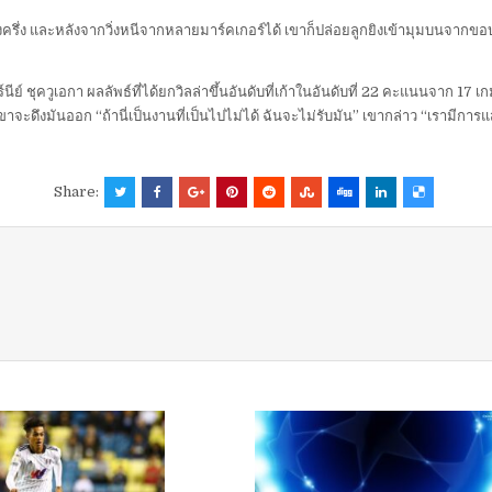
บ่งครึ่ง และหลังจากวิ่งหนีจากหลายมาร์คเกอร์ได้ เขาก็ปล่อยลูกยิงเข้ามุมบนจากขอบ
์นีย์ ชุควูเอกา ผลลัพธ์ที่ได้ยกวิลล่าขึ้นอันดับที่เก้าในอันดับที่ 22 คะแนนจาก 1
าเขาจะดึงมันออก “ถ้านี่เป็นงานที่เป็นไปไม่ได้ ฉันจะไม่รับมัน” เขากล่าว “เรามีการแส
Share: