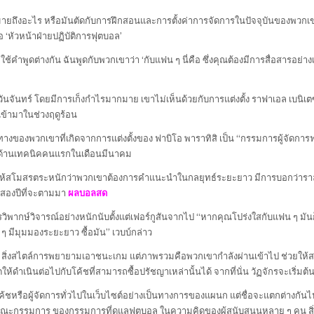
มายถึงอะไร หรือมันตัดกับการฝึกสอนและการตั้งค่าการจัดการในปัจจุบันของพวกเข
ือ ‘หัวหน้าฝ่ายปฏิบัติการฟุตบอล’
่ใช้คำพูดต่างกัน ฉันพูดกับพวกเขาว่า ‘กับแฟน ๆ นี่คือ ซึ่งคุณต้องมีการสื่อสารอ
นจันทร์ โดยมีการเก็งกำไรมากมาย เขาไม่เห็นด้วยกับการแต่งตั้ง ราฟาเอล เบนิเ
ข้ามาในช่วงฤดูร้อน
งของพวกเขาที่เกิดจากการแต่งตั้งของ ฟาบิโอ พาราทิสิ เป็น “กรรมการผู้จัดการฟ
ยการด้านเทคนิคคนแรกในเดือนมีนาคม
ำให้สโมสรตระหนักว่าพวกเขาต้องการคำแนะนำในกลยุทธ์ระยะยาว มีการบอกว่าราล์ฟ 
าสองปีที่จะตามมา
ผลบอลสด
พากษ์วิจารณ์อย่างหนักนับตั้งแต่เฟอร์กูสันจากไป “หากคุณโปร่งใสกับแฟน ๆ มันก
ๆ มีมุมมองระยะยาว ซื้อมัน” เวบบ์กล่าว
สิ่งสไตล์การพยายามเอาชนะเกม แต่ภาพรวมคือพวกเขากำลังผ่านเข้าไป ช่วยให้
เนินต่อไปกับโค้ชที่สามารถซื้อปรัชญาเหล่านั้นได้ จากที่นั่น วัฏจักรจะเริ่มต้นอ
้ชหรือผู้จัดการทั่วไปในเว็บไซต์อย่างเป็นทางการของแผนก แต่ชื่อจะแตกต่างกัน
องคณะกรรมการ ของกรรมการที่ดูแลฟุตบอล ในความคิดของผู้สนับสนุนหลาย ๆ คน สิ