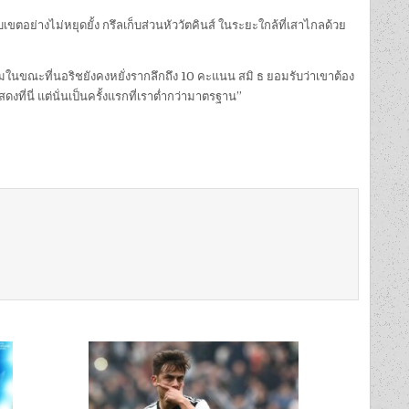
เขตอย่างไม่หยุดยั้ง กรึลเก็บส่วนหัววัตคินส์ ในระยะใกล้ที่เสาไกลด้วย
7 เกมในขณะที่นอริชยังคงหยั่งรากลึกถึง 10 คะแนน สมิ ธ ยอมรับว่าเขาต้อง
ดงที่นี่ แต่นั่นเป็นครั้งแรกที่เราต่ำกว่ามาตรฐาน”