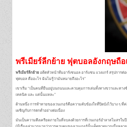
พรีเมียร์ลีกย้าย ฟุตบอลอังกฤษ
พรีเมียร์ลีกย้าย
อดีตหัวหน้าทีมอาร์เซนอล อาร์แซน แวงแกร์ สรุปการต่อ
ฟุตบอล คืออะไร ฉันไม่รู้ว่ามันหมายถึงอะไร”
เขาเริ่ม “เป็นคนที่ยืนอยู่บนถนนและควบคุมการเล่นทั้งทางขวาและทางซ
เทคนิค และ แค่นั้นแหละ”
ด้านหนึ่ง การท้าทายของเวนเกอร์คือความคับข้องใจที่ปิดบังไว้บาง ๆ ที่ค่
เผชิญกับการตกต่ำอย่างต่อเนื่อง
มันเป็นความตึงเครียดภายในที่จบลงด้วยการที่เวนเกอร์อำลาสโมสรในปี 201
(มีเรื่องเล่ามากมายว่าการควบคุมของเวนเกอร์นั้นเด็ดขาดมากเมื่อหลาย