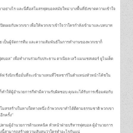
าอย่างไร และนี่คือสโมสรฟุตบอลสมัยใหม่ บางพื้นที่ยังขาดความเข้าใจ
ย่างเปิดเผยกับพวกเขา เพื่อให้พวกเขาเข้าใจว่าใครกำลังเข้ามาและบทบาท
ตซ เป็นผู้จัดการทีม และความสัมพันธ์ในการทำงานของพวกเขาก็
ุตบอล” เพื่อทำงานร่วมกับประธาน ดาเนียล เลวี แมนเชสเตอร์ ยูไนเต็ด
รังนิกเชื่อมั่นที่จะเข้ามาแทนที่โซลชาร์ในตำแหน่งหัวหน้าโค้ชใน
็ทำให้ผู้อำนวยการกีฬามีความรับผิดชอบ คุณจะได้รับการเชื่อมต่อกับ
สโมสรสร้างในทางใดทางหนึ่ง ถ้าพวกเขาทำได้ดีตามธรรมชาติ พวกเขา
ีกครั้ง”
ไปตามผู้อำนวยการด้านเทคนิค หัวหน้าฝ่ายบริหารฟุตบอล ผู้อำนวยการ
่งนี้สามารถสร้างความสับสนว่าใครทำอะไรกันแน่