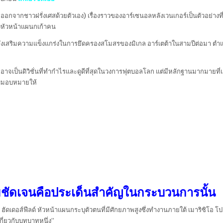
่อออกจากชาวฝรั่งเศสด้วยตัวเอง) เรื่องราวของอาร์เซนอลหลังเวนเกอร์เป็นตัวอย
ั้งหัวหน้าแผนกเก้าคน
้นจึงเสริมความแข็งแกร่งในการยึดครองสโมสรของมิเกล อาร์เตต้าในสามปีต่อมา ตำแ
ียร์ลีกอาจเป็นดิวิชั่นที่ทำกำไรและดูดีที่สุดในวงการฟุตบอลโลก แต่มีหลักฐานมากมาย
้รับมอบหมายให้
าความชัดเจนคือประเด็นสำคัญในกระบวนการนั้น
ฮัดเดอส์ฟีลด์ หัวหน้าแผนกระบุตัวตนที่มีศักยภาพสูงซึ่งทำงานภายใต้ เมาริซิโอ โป
กี่ยวกับบทบาทหนึ่ง”