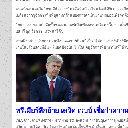
จนพนักงานคนใดก็ตามที่ต้องการโทรศัพท์เครื่องใหม่ต้องได้รับการลงชื
เปลี่ยนจากผู้จัดการทีมที่ดูแลทุกด้านของการดำเนินงานฟุตบอลเพื่อจัดต
โดยการรายงานลำดับชั้นของเวนเกอร์เป็นเพียงส่วนหนึ่งเท่านั้น จากนั
เอเมรี ถูกเรียกว่า “หัวหน้าโค้ช”
เช่นเดียวกับอาร์เตตา ก่อนที่เขาจะถูก “เลื่อน” เป็น “ผู้จัดการ” พรีเม
งานในยุโรปและที่อื่น ๆ ในยุคปัจจุบัน ไม่ใช่แค่ผู้จัดการทีมเท่านั้นที่ได
พรีเมียร์ลีกย้าย เดวิด เวบบ์ เชื่อว่
เวบบ์ดำรงตำแหน่งต่าง ๆ มากมาย รวมถึงหัวหน้าฝ่ายปฏิบัติการฟุตบอลที่ 
สวีเดน “ผมได้คุยกับสโมสรใหญ่ในแชมเปี้ยนชิพเมื่อสิ้นสุดฤดูกาลที่แล้วเ