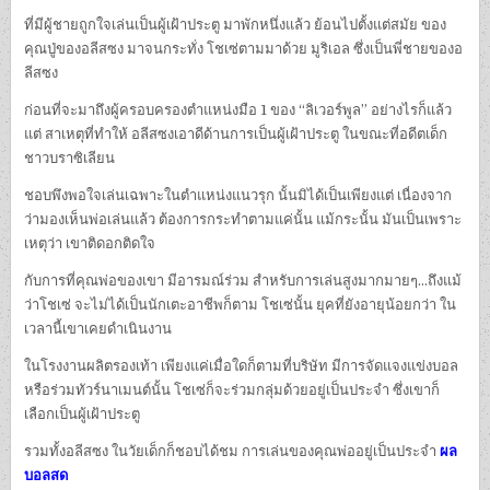
ที่มีผู้ชายถูกใจเล่นเป็นผู้เฝ้าประตู มาพักหนึ่งแล้ว ย้อนไปตั้งแต่สมัย ของ
คุณปู่ของอลีสซง มาจนกระทั่ง โชเซ่ตามมาด้วย มูริเอล ซึ่งเป็นพี่ชายของอ
ลีสซง
ก่อนที่จะมาถึงผู้ครอบครองตำแหน่งมือ 1 ของ “ลิเวอร์พูล” อย่างไรก็แล้ว
แต่ สาเหตุที่ทำให้ อลีสซงเอาดีด้านการเป็นผู้เฝ้าประตู ในขณะที่อดีตเด็ก
ชาวบราซิเลียน
ชอบพึงพอใจเล่นเฉพาะในตำแหน่งแนวรุก นั้นมิได้เป็นเพียงแต่ เนื่องจาก
ว่ามองเห็นพ่อเล่นแล้ว ต้องการกระทำตามแค่นั้น แม้กระนั้น มันเป็นเพราะ
เหตุว่า เขาติดอกติดใจ
กับการที่คุณพ่อของเขา มีอารมณ์ร่วม สำหรับการเล่นสูงมากมายๆ…ถึงแม้
ว่าโชเซ่ จะไม่ได้เป็นนักเตะอาชีพก็ตาม โชเซ่นั้น ยุคที่ยังอายุน้อยกว่า ใน
เวลานี้เขาเคยดำเนินงาน
ในโรงงานผลิตรองเท้า เพียงแค่เมื่อใดก็ตามที่บริษัท มีการจัดแจงแข่งบอล
หรือร่วมทัวร์นาเมนต์นั้น โชเซ่ก็จะร่วมกลุ่มด้วยอยู่เป็นประจำ ซึ่งเขาก็
เลือกเป็นผู้เฝ้าประตู
รวมทั้งอลีสซง ในวัยเด็กก็ชอบได้ชม การเล่นของคุณพ่ออยู่เป็นประจำ
ผล
บอลสด