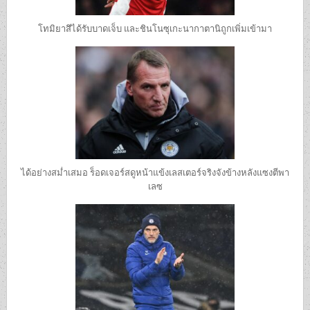
โทมิยาสึได้รับบาดเจ็บ และชินโนซุเกะนากาตานิถูกเพิ่มเข้ามา
ได้อย่างสม่ำเสมอ ร็อดเจอร์สดูหน้าแข้งเลสเตอร์จริงจังข้างหลังแซงตีพา
เลซ