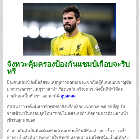
จังหวะคุ้มครองป้องกันแชมป์เกือบจะริบ
หรี่
ป้องกันแชมป์ ดังนี้อลีสซง เคยพูดว่าคุณพ่อของเขาเป็นผู้ที่เล่นแบบชาญชัย
มากมายๆเพราะเหตุว่ากล้าทำเรื่องน่าเกินจริงจนกระทั่งขั้นที่ทำให้คน
ภายในยุคนั้นหัวเราะออกมาได้
ดูบอลสด
ดังเช่นว่าการตั้งมั่นเอาหัวเซฟลูกยิงหรือบล็อกแนวทางของบอลที่คู่ปรับ
จ่ายเข้ามาในกรอบจุดโทษ “ท่านไม่ลังเลเลยถ้าเกิดท่านควรต้องเอาหน้า
เข้ารับลูกฟุตบอล
ถ้าหากมันจำเป็นที่จะต้องทำแล้วน่ะ ท่านก็ยินดีที่จะทำอย่างงั้น บางครั้ง
อาจจะเป็นสิ่งที่น่าประหลาดใจสำหรับหลายท่าน แต่โชเซ่นั้น เป็นผู้ที่คลั่ง