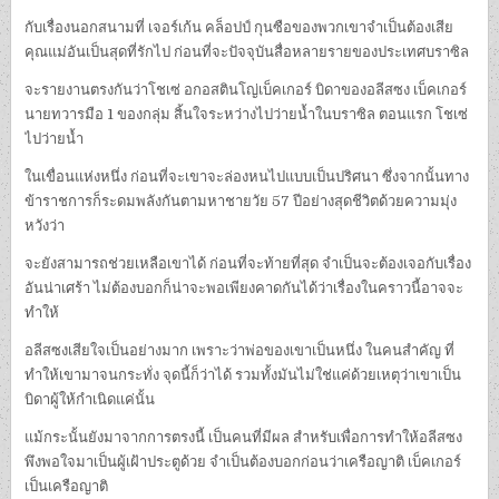
กับเรื่องนอกสนามที่ เจอร์เก้น คล็อปป์ กุนซือของพวกเขาจำเป็นต้องเสีย
คุณแม่อันเป็นสุดที่รักไป ก่อนที่จะปัจจุบันสื่อหลายรายของประเทศบราซิล
จะรายงานตรงกันว่าโชเซ่ อกอสตินโญ่เบ็คเกอร์ บิดาของอลีสซง เบ็คเกอร์
นายทวารมือ 1 ของกลุ่ม สิ้นใจระหว่างไปว่ายน้ำในบราซิล ตอนแรก โชเซ่
ไปว่ายน้ำ
ในเขื่อนแห่งหนึ่ง ก่อนที่จะเขาจะล่องหนไปแบบเป็นปริศนา ซึ่งจากนั้นทาง
ข้าราชการก็ระดมพลังกันตามหาชายวัย 57 ปีอย่างสุดชีวิตด้วยความมุ่ง
หวังว่า
จะยังสามารถช่วยเหลือเขาได้ ก่อนที่จะท้ายที่สุด จำเป็นจะต้องเจอกับเรื่อง
อันน่าเศร้า ไม่ต้องบอกก็น่าจะพอเพียงคาดกันได้ว่าเรื่องในคราวนี้อาจจะ
ทำให้
อลีสซงเสียใจเป็นอย่างมาก เพราะว่าพ่อของเขาเป็นหนึ่ง ในคนสำคัญ ที่
ทำให้เขามาจนกระทั่ง จุดนี้ก็ว่าได้ รวมทั้งมันไม่ใช่แค่ด้วยเหตุว่าเขาเป็น
บิดาผู้ให้กำเนิดแค่นั้น
แม้กระนั้นยังมาจากการตรงนี้ เป็นคนที่มีผล สำหรับเพื่อการทำให้อลีสซง
พึงพอใจมาเป็นผู้เฝ้าประตูด้วย จำเป็นต้องบอกก่อนว่าเครือญาติ เบ็คเกอร์
เป็นเครือญาติ