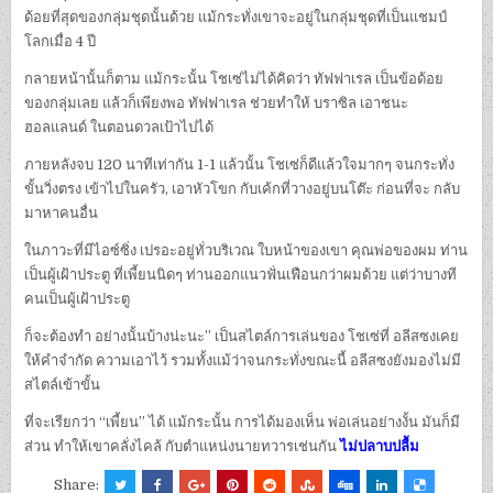
ด้อยที่สุดของกลุ่มชุดนั้นด้วย แม้กระทั่งเขาจะอยู่ในกลุ่มชุดที่เป็นแชมป์
โลกเมื่อ 4 ปี
กลายหน้านั้นก็ตาม แม้กระนั้น โชเซ่ไม่ได้คิดว่า ทัฟฟาเรล เป็นข้อด้อย
ของกลุ่มเลย แล้วก็เพียงพอ ทัฟฟาเรล ช่วยทำให้ บราซิล เอาชนะ
ฮอลแลนด์ ในตอนดวลเป้าไปได้
ภายหลังจบ 120 นาทีเท่ากัน 1-1 แล้วนั้น โชเซ่ก็ดีแล้วใจมากๆ จนกระทั่ง
ขั้นวิ่งตรง เข้าไปในครัว, เอาหัวโขก กับเค้กที่วางอยู่บนโต๊ะ ก่อนที่จะ กลับ
มาหาคนอื่น
ในภาวะที่มีไอซ์ซิ่ง เปรอะอยู่ทั่วบริเวณ ใบหน้าของเขา คุณพ่อของผม ท่าน
เป็นผู้เฝ้าประตู ที่เพี้ยนนิดๆ ท่านออกแนวฟั่นเฟือนกว่าผมด้วย แต่ว่าบางที
คนเป็นผู้เฝ้าประตู
ก็จะต้องทำ อย่างนั้นบ้างน่ะนะ” เป็นสไตล์การเล่นของ โชเซ่ที่ อลีสซงเคย
ให้คำจำกัด ความเอาไว้ รวมทั้งแม้ว่าจนกระทั่งขณะนี้ อลีสซงยังมองไม่มี
สไตล์เข้าขั้น
ที่จะเรียกว่า “เพี้ยน” ได้ แม้กระนั้น การได้มองเห็น พ่อเล่นอย่างงั้น มันก็มี
ส่วน ทำให้เขาคลั่งไคล้ กับตำแหน่งนายทวารเช่นกัน
ไม่ปลาบปลื้ม
Share: