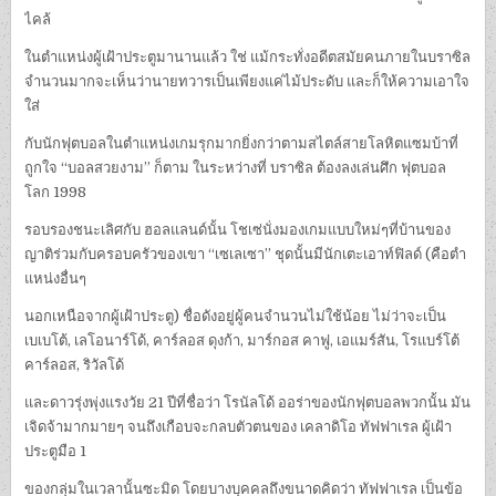
ไคล้
ในตำแหน่งผู้เฝ้าประตูมานานแล้ว ใช่ แม้กระทั่งอดีตสมัยคนภายในบราซิล
จำนวนมากจะเห็นว่านายทวารเป็นเพียงแค่ไม้ประดับ และก็ให้ความเอาใจ
ใส่
กับนักฟุตบอลในตำแหน่งเกมรุกมากยิ่งกว่าตามสไตล์สายโลหิตแซมบ้าที่
ถูกใจ “บอลสวยงาม” ก็ตาม ในระหว่างที่ บราซิล ต้องลงเล่นศึก ฟุตบอล
โลก 1998
รอบรองชนะเลิศกับ ฮอลแลนด์นั้น โชเซ่นั่งมองเกมแบบใหม่ๆที่บ้านของ
ญาติร่วมกับครอบครัวของเขา “เซเลเซา” ชุดนั้นมีนักเตะเอาท์ฟิลด์ (คือตำ
แหน่งอื่นๆ
นอกเหนือจากผู้เฝ้าประตู) ชื่อดังอยู่ผู้คนจำนวนไม่ใช้น้อย ไม่ว่าจะเป็น
เบเบโต้, เลโอนาร์โด้, คาร์ลอส ดุงก้า, มาร์กอส คาฟู, เอแมร์สัน, โรแบร์โต้
คาร์ลอส, ริวัลโด้
และดาวรุ่งพุ่งแรงวัย 21 ปีที่ชื่อว่า โรนัลโด้ ออร่าของนักฟุตบอลพวกนั้น มัน
เจิดจ้ามากมายๆ จนถึงเกือบจะกลบตัวตนของ เคลาดิโอ ทัฟฟาเรล ผู้เฝ้า
ประตูมือ 1
ของกลุ่มในเวลานั้นซะมิด โดยบางบุคคลถึงขนาดคิดว่า ทัฟฟาเรล เป็นข้อ