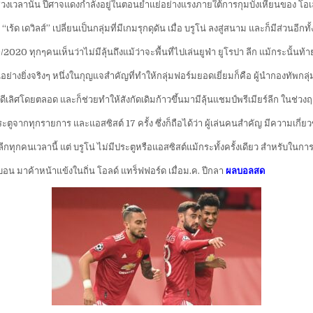
วงเวลานั้น ปีศาจแดงกำลังอยู่ในตอนย่ำแย่อย่างแรงภายใต้การกุมบังเหียนของ โอเ
ด เดวิลส์” เปลี่ยนเป็นกลุ่มที่มีเกมรุกดุดัน เมื่อ บรูโน่ ลงสู่สนาม และก็มีส่วนอีกทั
0 ทุกๆคนเห็นว่าไม่มีลุ้นถึงแม้ว่าจะพื้นที่ไปเล่นยูฟ่า ยูโรปา ลีก แม้กระนั้นท้าย
างยิ่งจริงๆ หนึ่งในกุญแจสำคัญที่ทำให้กลุ่มฟอร์มยอดเยี่ยมก็คือ ผู้นำกองทัพกล
ลิศโดยตลอด และก็ช่วยทำให้สังกัดเดิมก้าวขึ้นมามีลุ้นแชมป์พรีเมียร์ลีก ในช่วงฤด
 ประตูจากทุกรายการ และแอสซิสต์ 17 ครั้ง ซึ่งก็ถือได้ว่า ผู้เล่นคนสำคัญ มีความเกี่
ร์ลีกทุกคนเวลานี้ แต่ บรูโน่ ไม่มีประตูหรือแอสซิสต์แม้กระทั้งครั้งเดียว สำหรับใน
สบอน มาค้าหน้าแข้งในถิ่น โอลด์ แทร็ฟฟอร์ด เมื่อม.ค. ปีกลา
ผลบอลสด