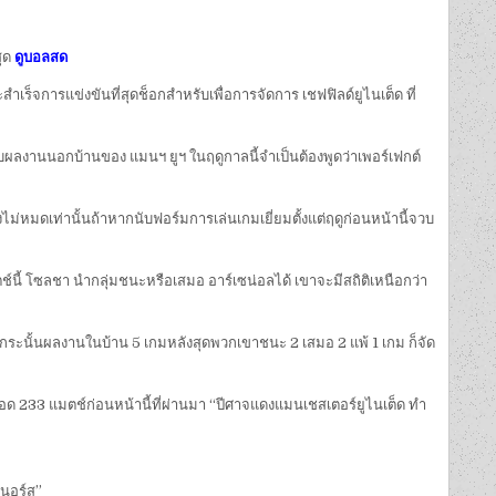
สุด
ดูบอลสด
ำเร็จการแข่งขันที่สุดช็อกสำหรับเพื่อการจัดการ เชฟฟิลด์ยูไนเต็ด ที่
ับผลงานนอกบ้านของ แมนฯ ยูฯ ในฤดูกาลนี้จำเป็นต้องพูดว่าเพอร์เฟกต์
ังไม่หมดเท่านั้นถ้าหากนับฟอร์มการเล่นเกมเยี่ยมตั้งแต่ฤดูก่อนหน้านี้จวบ
กแมตช์นี้ โซลชา นำกลุ่มชนะหรือเสมอ อาร์เซน่อลได้ เขาจะมีสถิติเหนือกว่า
 แม้กระนั้นผลงานในบ้าน 5 เกมหลังสุดพวกเขาชนะ 2 เสมอ 2 แพ้ 1 เกม ก็จัด
 ตลอด 233 แมตช์ก่อนหน้านี้ที่ผ่านมา “ปีศาจแดงแมนเชสเตอร์ยูไนเต็ด ทำ
เนอร์ส”