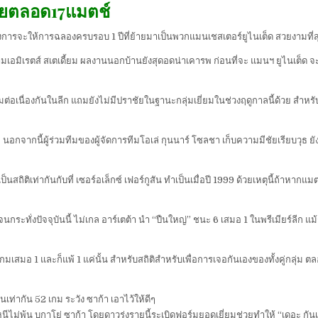
โดยตลอด17แมตช์
ต้องการจะให้การฉลองครบรอบ 1 ปีที่ย้ายมาเป็นพวกแมนเชสเตอร์ยูไนเต็ด สวยงามที่
มเอมิเรตส์ สเตเดี้ยม ผลงานนอกบ้านยังสุดอดน่าเคารพ ก่อนที่จะ แมนฯ ยูไนเต็ด จะส
ต่อเนื่องกันในลีก แถมยังไม่มีปราชัยในฐานะกลุ่มเยี่ยมในช่วงฤดูกาลนี้ด้วย สำหร
ูล นอกจากนี้ผู้ร่วมทีมของผู้จัดการทีมโอเล่ กุนนาร์ โซลชา เก็บความมีชัยเรียบวุธ ย
ป็นสถิติเท่ากันกับที่ เซอร์อเล็กซ์ เฟอร์กูสัน ทำเป็นเมื่อปี 1999 ด้วยเหตุนี้ถ้าหา
นกระทั่งปัจจุบันนี้ ไม่เกล อาร์เตต้า นำ “ปืนใหญ่” ชนะ 6 เสมอ 1 ในพรีเมียร์ลีก
กมเสมอ 1 และก็แพ้ 1 แค่นั้น สำหรับสถิติสำหรับเพื่อการเจอกันเองของทั้งคู่กลุ่ม
นเท่ากัน 52 เกม ระวัง ซาก้า เอาไว้ให้ดีๆ
จหนีไม่พ้น บูกาโย่ ซาก้า โดยดาวรุ่งรายนี้ระเบิดฟอร์มยอดเยี่ยมช่วยทำให้ “เดอะ กัน