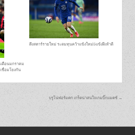
ดึงสตาร์รายใหม่ ระดมทุนคว้าแข้งใหม่5แข้งฝีเท้าดี
ในเดือนมกราคม
เชื่อมโยงกัน
บรูโน่ฟอร์มตก เกร็ดน่าสนใจเกมบิ๊กแมตช์ →