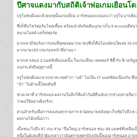
ปีศาจแดงมากับสถิติเจ้าพ่อเกมเยือน
บรูโน่ซบผีแดง ด้วยเหตุนั้นเกมเยี่ยม อาร์เซน่อลแน่นอนว่า บรูโน่ อาจ
ซึ่งก็คือโชว์ฟอร์มโหดเหี้ยม พร้อมนำสังกัดเดิมบุกมาเก็บ 3 คะแนนที่สนา
สนามโอลด์ แทร็ฟฟอร์ด
พวกเขามีฟอร์มการเล่นที่สุดยอดมากมายๆซึ่งก็คือไม่แพ้คนใดเลย 13 เกม
มากมายๆ10 เกมก่อนหน้าที่ผ่านมา
พวกเขาเสมอ 2 แมตช์เพียงแค่นั้น ในเกมเยี่ยม เลสเตอร์ ซิตี้ กับ ลิเวอร์พ
จนกระทั่งถึงฤดูกาลนี้
บรูโน่ซบผีแดง พวกเขาสะกดคำว่า “แพ้” ไม่เป็น 17 แมตช์ต่อเนื่องกัน ซึ่งเ
“ป๋า” ในด้านนี้โดยทันที
ช่วงเวลาที่ อาร์เซน่อล ผลงานในลีกก็ดีแล้ววันดีคืนนับจากช่วงปลายปีมาจ
ว่าพอใช้อย่างยิ่งจริงๆ
ส่วนสำหรับเพื่อการลงเล่นทุกรายการ 8 นัดหมายหลังสุด เก็บชัยไปถึง 6 เ
ผลงานได้เหนือกว่า
เมื่อชนะไปถึง 97 เกม ส่วน “ปืนใหญ่ อาร์เซน่อล ชนะ 84 แมตช์ที่เหลือเป็
หนึ่งในผู้เล่นที่จำต้องกล่าวว่าอันตรายสุดๆปัจจุบันนี้ของอาร์เซน่อล อา