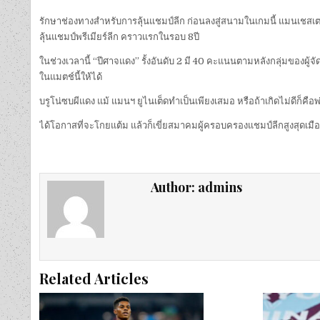
รักษาช่องทางสำหรับการลุ้นแชมป์ลีก ก่อนลงสู่สนามในเกมนี้ แมนเชสเตอร
ลุ้นแชมป์พรีเมียร์ลีก คราวแรกในรอบ 8ปี
ในช่วงเวลานี้ “ปีศาจแดง” รั้งอันดับ 2 มี 40 คะแนนตามหลังกลุ่มของผู้จั
ในแมตช์นี้ให้ได้
บรูโน่ซบผีแดง แม้ แมนฯ ยูไนเต็ดทำเป็นเพียงเสมอ หรือถ้าเกิดไม่ดีก็คือพ่า
ได้โอกาสที่จะโกยแต้ม แล้วก็เขี่ยสมาคมผู้ครอบครองแชมป์ลีกสูงสุดเม
Author:
admins
Related Articles