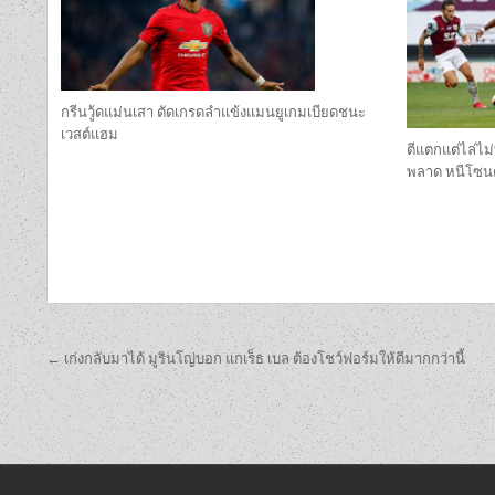
กรีนวู้ดแม่นเสา ตัดเกรดลำแข้งแมนยูเกมเบียดชนะ
เวสต์แฮม
ตีแตกแต่ไล่ไม่
พลาด หนีโซนต
เมนู
← เก่งกลับมาได้ มูรินโญ่บอก แกเร็ธ เบล ต้องโชว์ฟอร์มให้ดีมากกว่านี้
นำทาง
เรื่อง