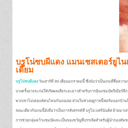
บรูโน่ซบผีแดง แมนเชสเตอร์ยูไนเต
เดี้ยม
บรูโน่ซบผีแดง
วันเสาร์ที่ 30 เดือนมกราคมนี้ ซึ่งนับว่าเป็นเกมที่สื่
บางครั้งอาจจะก่อให้เกิดผลเสียระยะยาวสำหรับการลุ้นแชมป์พรีเมียร์ลีก
พวกเขาไม่เคยแพ้คนไหนกันแน่เลย ส่วนในช่วงฤดูกาลนี้ฟอร์มนอกบ้านก็ยังค
ขณะเดียวกับเกมนี้ยังถือว่าเป็นการสังสรรค์ที่ บรูโน่ แฟร์นันด์ส ย้ายมาเ
การช่วยกลุ่มคว้าแชมป์คงจะเป็นของขวัญที่บรรเจิดสำหรับผู้นำกองทัพชา