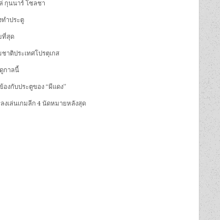
ล่ กุนนาร์ โซลชา
้งทำประตู
ที่สุด
ุ่มชาติประเทศโปรตุเกส
ูกาลนี้
ยวข้องกับประตูของ “ผีแดง”
การลงเล่นเกมลีก 4 นัดหมายหลังสุด