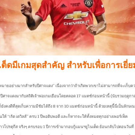
็ดมีเกมสุดสำคัญ สำหรับเพื่อการเยี่ย
อความหมายอย่างมากสำหรับปีศาจแดง” เนื่องจากว่าถ้าเกิดพวกเขาไม่สามารถที่จะเก็บคว
 ปีศาจแดงมากับสถิติเจ้าพ่อเกมเยือนโดยตลอด 17 แมตช์ก่อนหน้านี้ (นับรวมฤดูกาลท
งดีที่สุดเก็บความมีชัยได้ถึง 8 จาก 10 แมตช์ก่อนหน้านี้ ด้วยเหตุนี้นี่เป็นลักษณ
ล่นให้ “เร้ด เดวิลส์” ครบ 1 ปีพอดิบพอดี และก็หากจะให้ทั้งหมดทุกอย่างเพอร์เฟ็ค
วโปรตุกีส จริงๆ ครบรอบ 1 ปีการเข้ามากอบกู้แมนฯยูไนเต็ด ย้อนกลับไปตอนวันที่