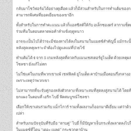
กลับมาโชว์ฟอร์มได้อย่างดุเดือด แล้วก็มีส่วนสำหรับในการทำแต้มของกล
สามารถพิเศษที่ยอดเยี่ยมของเขาอีก
ทั้งสำหรับในการทำคะแนน แล้วก็แอสซิสต์ให้กับ อเล็กซองดร์ ลากาแซ็ตต์
ร่วมทีมในตอนตลาดพ่อค้าลำแข้งฤดูหนาว
อาจจะเป็นไปได้ว่าจะมีช่องทางได้ลงในสนามในแมตช์สำคัญนี้ แม้กระนั้นน่า
หลังสุดเหตุเพราะจำต้องไปดูแลแม่ที่ป่วยไข้
ทำแต้มได้ 4 จาก 5 เกมหลังสุดที่ดวลกับแมนเชสเตอร์ยูไนเต็ด ด้วยเหตุผลด
โซลชา ยังแก้ไม่ตก
ไม่ใช่แค่ในเกมที่พวกเขาแพ้ เชฟฟิลด์ ยูไนเต็ด คาบ้านเมื่อตอนกึ่งกลาง
เพราะเหตุว่าพวกเขา
ไม่สามารถที่จะจับคู่กองหลังตัวกลาง ที่เหมาะสมที่สุดลงสู่สนามได้ โดย
ยกแผง ในตอนที่ เอริก ไบยี่ ฟิตสมบูรณ์โซลชา
เลือกให้เขาเล่นร่วมกับ แม็กไกวร์ รวมทั้งผลงานก็ออกมาดีเยี่ยม แต่ว่
เปล่า
สำหรับเกมปัจจุบันที่รับมือ “ดาบคู่” ไบยี่ ก็มีปัญหาเจ็บกระทั่งพลาดลง
ในแมตช์ที่โดน “เดอะ เบลด” กระซวกคาบ้าน