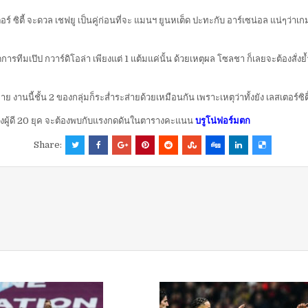
์ ซิตี้ จะดวล เชฟยู เป็นคู่ก่อนที่จะ แมนฯ ยูนหเต็ด ปะทะกับ อาร์เซน่อล แน่ๆว่
ดการทีมเป๊ป กวาร์ดิโอล่า เพียงแต่ 1 แต้มแค่นั้น ด้วยเหตุผล โซลชา ก็เลยจะต้องสั่ง
ย งานนี้ชั้น 2 ของกลุ่มก็ระส่ำระส่ายด้วยเหมือนกัน เพราะเหตุว่าทั้งยัง เลสเตอร์ซิต
ืองผู้ดี 20 ยุค จะต้องพบกับแรงกดดันในตารางคะแนน
บรูโน่ฟอร์มตก
Share: