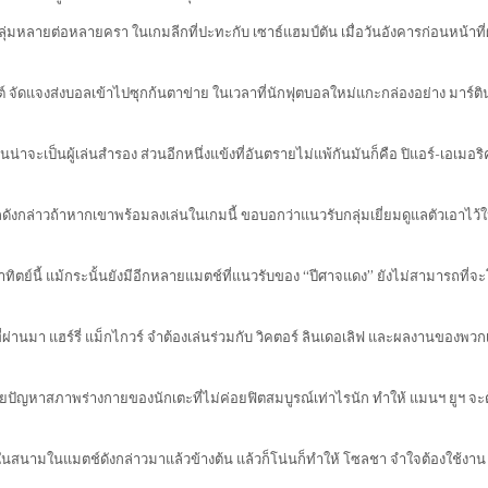
ุ่มหลายต่อหลายครา ในเกมลีกที่ปะทะกับ เซาธ์แฮมป์ตัน เมื่อวันอังคารก่อนหน้าท
 จัดแจงส่งบอลเข้าไปซุกก้นตาข่าย ในเวลาที่นักฟุตบอลใหม่แกะกล่องอย่าง มาร์ติน 
จะเป็นผู้เล่นสำรอง ส่วนอีกหนึ่งแข้งที่อันตรายไม่แพ้กันมันก็คือ ปิแอร์-เอเมอริค
ังกล่าวถ้าหากเขาพร้อมลงเล่นในเกมนี้ ขอบอกว่าแนวรับกลุ่มเยี่ยมดูแลตัวเอาไว้ให้ด
อาทิตย์นี้ แม้กระนั้นยังมีอีกหลายแมตช์ที่แนวรับของ “ปีศาจแดง” ยังไม่สามารถที่
ที่ผ่านมา แฮร์รี่ แม็กไกวร์ จำต้องเล่นร่วมกับ วิคตอร์ ลินเดอเลิฟ และผลงานของพ
าด้วยปัญหาสภาพร่างกายของนักเตะที่ไม่ค่อยฟิตสมบูรณ์เท่าไรนัก ทำให้ แมนฯ ยูฯ จ
ไปในสนามในแมตช์ดังกล่าวมาแล้วข้างต้น แล้วก็โน่นก็ทำให้ โซลชา จำใจต้องใช้งาน อั