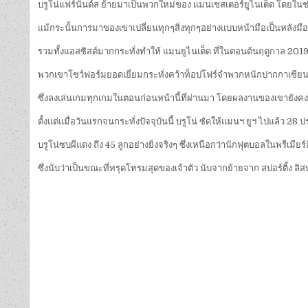
บรูโน่แฟร์นันด์ส ย้ายมาเป็นพวกใหม่ของ แมนเชสเตอร์ยูไนเต็ด โดยในช่
แม้กระนั้นการมาของเขาเปลี่ยนทุกๆสิ่งทุกๆอย่างแบบหน้ามือเป็นหลังมือ “เร้
รวมทั้งแอสซิสต์มากกระทั่งทำให้ แมนยูไนเต็ด ที่ในตอนต้นฤดูกาล 2019/202
พวกเขาโชว์ฟอร์มยอดเยี่ยมกระทั่งคว้าท็อปโฟร์จำพวกหนักปากกาเซียนอย่
ซึ่งลงเล่นเกมทุกเกมในตอนก่อนหน้านี้ที่ผ่านมา โดยผลงานของเขายังคงดีเ
ตั้งแต่แมื่อวันแรกจนกระทั่งปัจจุบันนี้ บรูโน่ ซัดให้แมนฯ ยูฯ ไปแล้ว 28
บรูโน่ซบผีแดง ถึง 45 ลูกอย่างยิ่งจริงๆ ซึ่งเหนือกว่านักฟุตบอลในพรีเมีย
ซึ่งนับว่าเป็นขณะที่ทรุดโทรมสุดของเจ้าตัว นับจากย้ายจาก สปอร์ติ้ง ลิ