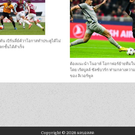
ทัน เบิร์นลี่ย์ค้วาโอกาสทำประตูได้ไม่
กชั้นได้สำเร็จ
ต้องแนะนํา โนอาห์ โอกาฟอร์ย้ายทีม
โดย เร้ดบูลล์ ซัลซ์บวร์ก ท่ามกลางความ
ของ ลิเวอร์พูล
Copyright © 2026 ผลบอลสด