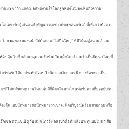
ี่ผ่านมา ซาก้า แสดงผลลัพธ์งานให้โลกลูกหนังได้มองเห็นถึงความ
โอเดการ์ด ผู้เล่นคนสำคัญเกรดเอชาวประเทศนอร์เวย์ ที่เพิ่งคว้าตัวมา
 โอบาเมยอง แผงหน้ากัปตันกลุ่ม “ไอ้ปืนใหญ่” ที่มิได้ลงสู่สนาม 2 เกม
ีๆ ลุ้น ไบยี่ กลับมาคุมเกมรับร่วมกับ แม็กไกวร์ เกมรับเป็นปัญหาใหญ่ที่
จะโชว์ฟอร์มได้น่าประทับใจเท่าไรนัก ส่วนใดส่วนหนึ่งบางทีอาจจะเป็น
วกเขาก็ไม่สม่ำเสมอ เกมไหนเล่นดีก็ดีตกใจ เกมไหนฟอร์มหลุดก็ย่อยยับกัน
ะต้องลุ้นแบบนัดหมายต่อนัดหมายว่าเขาจะฟิตบริบูรณ์พร้อมช่วยกลุ่มหรือ
๊กเซล ตวนเซเบ้ คู่กับ แม็กไกวร์ ผลสรุปก็คือทีมเสียประตูแบบไม่น่าเสีย