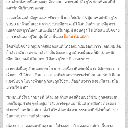
แรกลำแข้งรายนี้แทบจะถูกจัดออกมาจากชุดฝ่าศึก ยูโร ก่อนที่จะ สตีฟ
คล้าร์ก ที่ปรึกษาของกลุ่ม
จะแลเห็นจุดสำคัญของแข่งขันรายนี้ และก็ยัดใส่ 26 ผู้เล่นชุดฝ่าศึก ยูโร
2020 มาด้วยนั้นเอง แต่ว่าเขาบางทีอาจจะมิได้เล่นในตำแหน่งที่คู่ควร
เป็นด้วยเหตุว่าในตำแหน่งเดียวกันในกลุ่มมี แอนดรูว์ โรเบิร์ตสัน แบ็คซ้าย
จาก หงส์แดง อยู่ในกลุ่มนี้ด้วยนั่นเอง
ป็อกบาไม่แปลก
โดนที่แบ็คซ้าย กลุ่มชาติสกอตแลนด์ ได้ออกมาเผยออกมาว่า “ตอนผมเจ็บ
ก็กลัวว่ามันจะทราม กลัวจำเป็นต้องจบฤดู แม้กระนั้นผม ก็ฝึกซ้อมหนัก
เพื่อกลับมาลงไปในสนาม ได้เล่น ยูโรปา ลีก รอบรองฯ
ภายหลังฟื้นฟู ลักษณะการเจ็บ มาราวครึ่งอาทิตย์แค่นั้น ปกติลักษณะ การ
เจ็บอย่างงี้ ใช้เวลารักษาราว 6 อาทิตย์ แต่ว่าเพราะว่ามีเกมสมาพันธ์ มีเกม
แข่งขันชุก ในช่วงท้ายฤดู ก็เลยถูกใช้งาน เรื่อยก็หวังว่า คงจะมีสาระ เมื่อ
มารับใช้ชาติ”
“ผมบันเทิงใจ มากมายที่ ได้ลงเล่นตำแหน่ง สต็อปเปอร์ซ้าย ถูกส่งแข่งขัน
บ่อยในขุมกำลัง ชุดใหญ่เอาจริงเอาจังๆเล่นมาตั้งแต่ เตะเปิดตัว ก็จะต้อง
ทำการบ้านหนัก แม้กระทั่ง ไม่ใช่ตำแหน่ง ตามธรรมชาติ ที่จำเป็นต้องลง
ยืนสามปราการหลังตัวกลาง
เนื่องจากว่า ตลอดมายืนสูง และก็ถ่างออก กว้างตลอด”แม้กระนั้นบาง