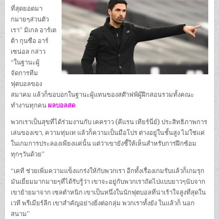
ที่สุดยอดมา
กมายๆส่วนตัว
เรา” มิเกล อาร์เต
ต้า กุนซือ อาร์
เซน่อล กล่าว
“ในฐานะผู้
จัดการทีม
ฟุตบอลของ
สมาคม แล้วก็ขอบอกในฐานะผู้แทนของสต๊าฟฟ์ผู้ฝึกสอนรวมทั้งคณะ
ทำงานทุกคน
ผลบอลสด
พวกเราเป็นสุขที่ได้ร่วมงานกับ เคคราว (คีแรน เทียร์นี่ย์) ประสิทธิภาพการ
เล่นของเขา, ความทุ่มเท แล้วก็ความเป็นมือโปร ต่างอยู่ในชั้นสูง ไม่ใช่แค่
ในเกมการประลองเพียงแค่นั้น แต่ว่าเขายังชี้ให้เห็นสำหรับการฝึกซ้อม
ทุกๆวันด้วย”
“เคที ช่วยเพิ่มความแข็งแกร่งให้กับพวกเรา อีกทั้งเรื่องเกมรับแล้วก็เกมรุก
มันเยี่ยมมากมายๆที่ได้รับรู้ว่า เขาจะอยู่กับพวกเราถัดไปแบบยาวๆนับจาก
เขาย้ายมาจาก เซลตำหนิก เขาเป็นหนึ่งในนักฟุตบอลที่น่าเร้าใจสูงที่สุดใน
เวที พรีเมียร์ลีก เขาสำคัญอย่างยิ่งต่อกลุ่ม พวกเราทั้งยัง ในแล้วก็ นอก
สนาม”