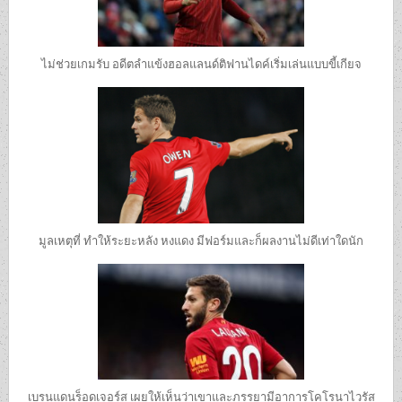
ไม่ช่วยเกมรับ อดีตลำแข้งฮอลแลนด์ติฟานไดค์เริ่มเล่นแบบขี้เกียจ
มูลเหตุที่ ทำให้ระยะหลัง หงแดง มีฟอร์มและก็ผลงานไม่ดีเท่าใดนัก
เบรนแดนร็อดเจอร์ส เผยให้เห็นว่าเขาและภรรยามีอาการโคโรนาไวรัส