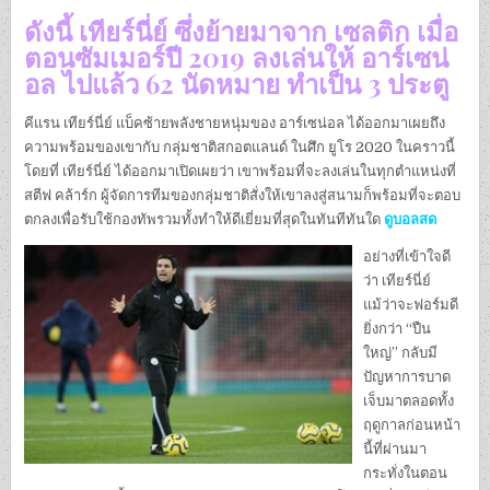
ดังนี้ เทียร์นี่ย์ ซึ่งย้ายมาจาก เซลติก เมื่อ
ตอนซัมเมอร์ปี 2019 ลงเล่นให้ อาร์เซน่
อล ไปแล้ว 62 นัดหมาย ทำเป็น 3 ประตู
คีแรน เทียร์นี่ย์ แบ็คซ้ายพลังชายหนุ่มของ อาร์เซน่อล ได้ออกมาเผยถึง
ความพร้อมของเขากับ กลุ่มชาติสกอตแลนด์ ในศึก ยูโร 2020 ในคราวนี้
โดยที่ เทียร์นี่ย์ ได้ออกมาเปิดเผยว่า เขาพร้อมที่จะลงเล่นในทุกตำแหน่งที่
สตีฟ คล้าร์ก ผู้จัดการทีมของกลุ่มชาติสั่งให้เขาลงสู่สนามก็พร้อมที่จะตอบ
ตกลงเพื่อรับใช้กองทัพรวมทั้งทำให้ดีเยี่ยมที่สุดในทันทีทันใด
ดูบอลสด
อย่างที่เข้าใจดี
ว่า เทียร์นี่ย์
แม้ว่าจะฟอร์มดี
ยิ่งกว่า “ปืน
ใหญ่” กลับมี
ปัญหาการบาด
เจ็บมาตลอดทั้ง
ฤดูกาลก่อนหน้า
นี้ที่ผ่านมา
กระทั่งในตอน