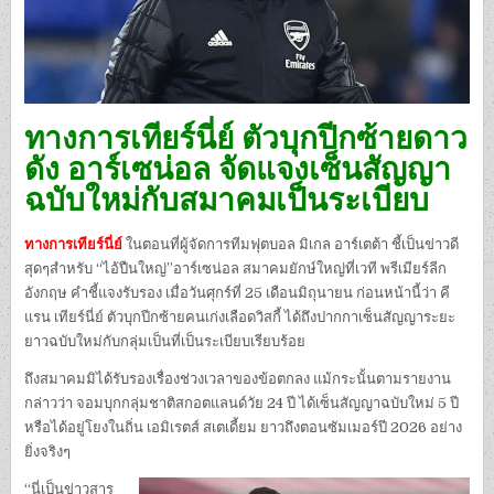
ทางการเทียร์นี่ย์ ตัวบุกปีกซ้ายดาว
ดัง อาร์เซน่อล จัดแจงเซ็นสัญญา
ฉบับใหม่กับสมาคมเป็นระเบียบ
ทางการเทียร์นี่ย์
ในตอนที่ผู้จัดการทีมฟุตบอล มิเกล อาร์เตต้า ชี้เป็นข่าวดี
สุดๆสำหรับ “ไอ้ปืนใหญ่”อาร์เซน่อล สมาคมยักษ์ใหญ่ที่เวที พรีเมียร์ลีก
อังกฤษ คำชี้แจงรับรอง เมื่อวันศุกร์ที่ 25 เดือนมิถุนายน ก่อนหน้านี้ว่า คี
แรน เทียร์นี่ย์ ตัวบุกปีกซ้ายคนเก่งเลือดวิสกี้ ได้ถึงปากกาเซ็นสัญญาระยะ
ยาวฉบับใหม่กับกลุ่มเป็นที่เป็นระเบียบเรียบร้อย
ถึงสมาคมมิได้รับรองเรื่องช่วงเวลาของข้อตกลง แม้กระนั้นตามรายงาน
กล่าวว่า จอมบุกกลุ่มชาติสกอตแลนด์วัย 24 ปี ได้เซ็นสัญญาฉบับใหม่ 5 ปี
หรือได้อยู่โยงในถิ่น เอมิเรตส์ สเตเดี้ยม ยาวถึงตอนซัมเมอร์ปี 2026 อย่าง
ยิ่งจริงๆ
“นี่เป็นข่าวสาร