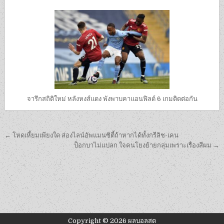
จารึกสถิติใหม่ หลังหงส์แดง พังพาบคาแอนฟิลด์ 6 เกมติดต่อกัน
เมนู
← โหดเหี้ยมเพียงใด ส่องไลน์อัพแมนซิตี้ถ้าหากได้ทั้งกรีลิช-เคน
นำทาง
ป็อกบาไม่แปลก ใจคนโยงย้ายกลุ่มเพราะเรื่องสีผม →
เรื่อง
Copyright © 2026 ผลบอลสด