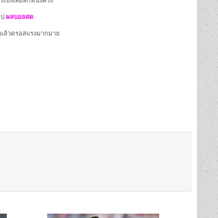
ยิงเลยสักหนึ่งครั้ง
กไป
ผลบอลสด
หลังแล้วครอสแรงมากมาย