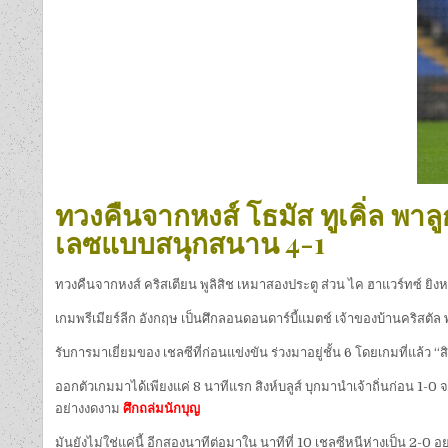
ทวงคืนจากหงส์ โธมัส ทูเคิ่ล พาล
เลซแบบสนุกสนาน 4-1
ทวงคืนจากหงส์ คริสเตียน พูลิสิช เหมาสองประตู ส่วน ไค ฮาแวร์ทซ์ ยิงหนึ่
เกมพรีเมียร์ลีก อังกฤษ เป็นศึกลอนดอนดาร์บี้แมตช์ เจ้าของบ้านคริสตัล 
รับการมาเยี่ยมของ เชลซีที่ก่อนแข่งขัน ร่วงมาอยู่ชั้น 6 โดยเกมที่แล้ว “ส
ออกตัวเกมมาได้เพียงแค่ 8 นาทีแรก สิงห์บลูส์ บุกมานำเจ้าถิ่นก่อน 1-0 จ
อย่างงดงาม
ศึกถล่มนักบุญ
มันยังไม่ใช่แค่นี้ อีกสองนาทีต่อมาใน นาทีที่ 10 เชลซีหนีห่างเป็น 2-0 