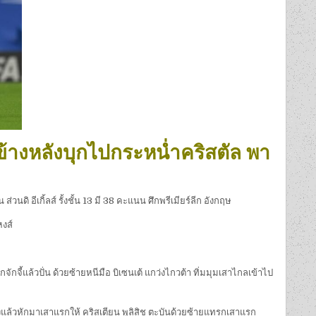
 ข้างหลังบุกไปกระหน่ำคริสตัล พา
ดิ อีเกิ้ลส์ รั้งชั้น 13 มี 38 คะแนน ศึกพรีเมียร์ลีก อังกฤษ
หงส์
ักจี้แล้วปั่น ด้วยซ้ายหนีมือ บิเซนเต้ แกว่งไกวต้า ทิ่มมุมเสาไกลเข้าไป
หลังแล้วหักมาเสาแรกให้ คริสเตียน พูลิสิช ตะบันด้วยซ้ายแทรกเสาแรก