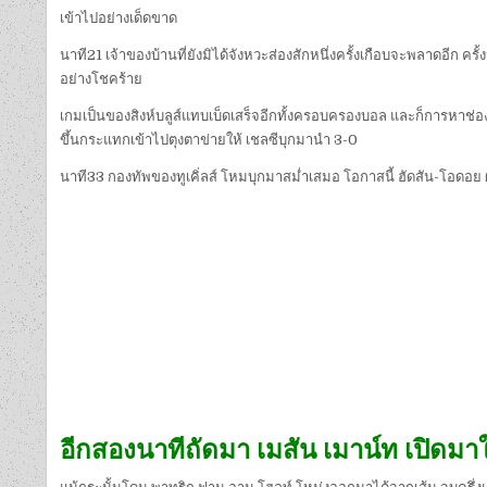
เข้าไปอย่างเด็ดขาด
นาที21 เจ้าของบ้านที่ยังมิได้จังหวะส่องสักหนึ่งครั้งเกือบจะพลาดอีก ค
อย่างโชคร้าย
เกมเป็นของสิงห์บลูส์แทบเบ็ดเสร็จอีกทั้งครอบครองบอล และก็การหาช่องทา
ขึ้นกระแทกเข้าไปตุงตาข่ายให้ เชลซีบุกมานำ 3-0
นาที33 กองทัพของทูเคิ่ลส์ โหมบุกมาสม่ำเสมอ โอกาสนี้ ฮัดสัน-โอดอย 
อีกสองนาทีถัดมา เมสัน เมาน์ท เปิดมาใ