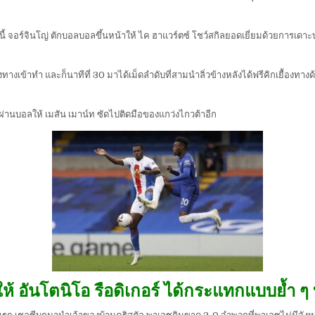
รั้งนี้ จอร์จินโญ่ ตักบอลบอลขึ้นหน้าให้ ไค ฮาแวร์ตซ์ โชว์สกิลยอดเยี่ยมด้วยการเ
งเข้าทำ และก็นาทีที่ 30 มาได้เม็ดลำดับที่สามนำลิ่วข้างหลังได้ฟรีคิกเยื้องทาง
ผ่านบอลให้ เมสัน เมาน์ท ซัดไปติดมือของแกว่งไกวต้าอีก
ห้ อันโตนิโอ รือดิเกอร์ ได้กระแทกแบบย้ำ ๆ 