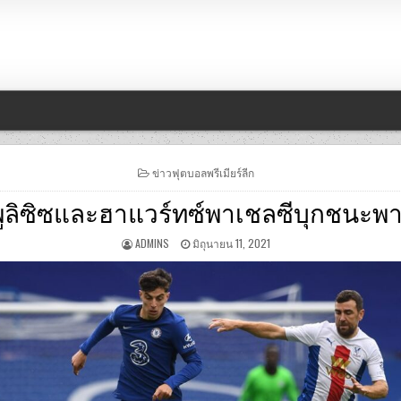
POSTED
ข่าวฟุตบอลพรีเมียร์ลีก
IN
พูลิซิซและฮาแวร์ทซ์พาเชลซีบุกชน
ADMINS
มิถุนายน 11, 2021