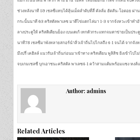
แม้กระนั้นโดน พาทริก ฟาน อาน โฮลท์ โหม่งออกมาได้จากเส้น จบครึ่งแ
ช่วงหลังนาที 59 เชลซีแทบได้ลุ้นเม็ดลำดับที่สี่ คัลลั่ม ฮัดสัน-โอดอย 
กระนั้นนาที 63 คริสตัลพาเลซ มาตีไข่แตกไล่มา 1-3 จากจังหวะเข้าทำอัน
ลางประตูให้ คริสติเตียนย็อง เบนเตเก้ เทกตัวกระแทกจมตาข่ายเป็นประตูท
นาที78 เชลซีมาพังทลายสกอร์นำลิ่วเจ้าถิ่นไปไกลถึง 4-1 จนได้ จากจังห
มึงปรี่ เคฮิลล์ แนวรับเจ้าถิ่นก่อนมาเข้าทาง คริสเตียน พูลิสิช ยิงเข้าไ
จบเกมเชลซี บุกเอาชนะคริสตัล พาเลซ4-1 คว้าสามแต้มพร้อมแซง หงส์แดง รั้
Author:
admins
Related Articles