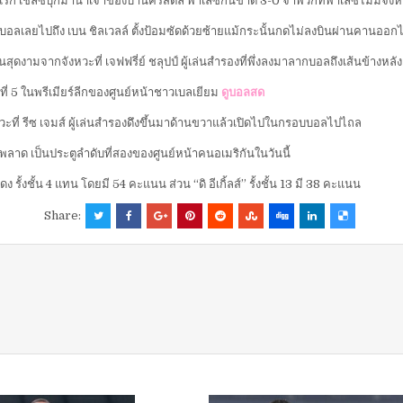
รก เชลซีบุกมานำเจ้าของบ้านคริสตัล พาเลซกินขาด 3-0 จำพวกที่พาเลซไม่มีจังหวะ
ผ่านบอลเลยไปถึง เบน ชิลเวลล์ ตั้งป้อมซัดด้วยซ้ายแม้กระนั้นกดไม่ลงบินผ่านคานออ
สุดงามจากจังหวะที่ เจฟฟรี่ย์ ชลุปป์ ผู้เล่นสำรองที่พึ่งลงมาลากบอลถึงเส้นข้าง
ี่ 5 ในพรีเมียร์ลีกของศูนย์หน้าชาวเบลเยียม
ดูบอลสด
วะที่ รีซ เจมส์ ผู้เล่นสำรองดึงขึ้นมาด้านขวาแล้วเปิดไปในกรอบบอลไปไถล
ปไม่พลาด เป็นประตูลำดับที่สองของศูนย์หน้าคนอเมริกันในวันนี้
งชั้น 4 แทน โดยมี 54 คะแนน ส่วน “ดิ อีเกิ้ลส์” รั้งชั้น 13 มี 38 คะแนน
Share: