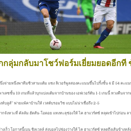
ูกกลุ่มกลับมาโชว์ฟอร์มเยี่ยมยอดอีกที
งจ่ายหนึ่งพาทีมซิวสามแต้ม แซง ลิเวอร์พูลสองคะแนนขึ้นไปรั้งชั้น 4 มี 54 คะแนน ส่วน
พาเลซชั้น 13 เกมที่แล้วบุกแบ่งแต้มจากบ้านของ เอฟเวอร์ตัน 1-1 เกมนี้ ทวงคืนจาก
ิงห์บลูส์” พ่ายแพ้คาบ้านให้ เวสต์บรอมวิช แบบไม่น่าเชื่อถึง 2-5
ากจังหวะที่ คัลลัม ฮัดสัน-โอดอย แทงทะลุช่องให้ ไค ฮาแวร์ตซ์ หลุดเข้าไปก่อน ลากจ
อย่างเร็ว โอกาสนี้เบน ชิลเวลล์ ส่งบอลไปช่องว่างให้ ไค ฮาแวร์ตซ์ หลุดถึงเส้นข้าง