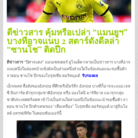
ตีข่าวสาร คุ้มหรือเปล่า “แมนยูฯ”
บางทีอาจแนบ 2 สตาร์ดังดีลล่า
“ซานโช” ติดปีก
ตีข่าวสาร
“ปิศาจแดง” แมนเชสเตอร์ ยูไนเต็ด กลายเป็นข่าวสาร บางทีอาจ
แนบหนึ่งในสองหน้าแข้งดังเป็นส่วนหนึ่งส่วนใดในข้อเสนอแนะขอซื้อตัว
จาดอน ซานโช ปีกของโบรุสเซีย ดอร์ทมุมด์
รับรองผล
เอ็กเพลส สื่อดังของอังกฤษ ที่ศึกพรีเมียร์ลีก อังกฤษ บางทีก็อาจจะแนบ เจส
ซี ลินการ์ด ตัวรุกกลุ่มชาติอังกฤษ หรือ อองโตนี มาร์สิยาล แนวรุกกลุ่ม
ชาติประเทศฝรั่งเศส เข้าไปเป็นส่วนใดส่วนหนึ่งในข้อแนะนำขอซื้อตัว จา
ดอน ซานโช ปีกตัวเทพของ “เสือเหลือง” โบรุสเซีย ดอร์ทมุมด์ มาสู่ถิ่นโอ
ลด์ แทรฟเฟิร์ด ในตอนซัมเมอร์นี้