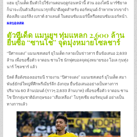
แฮม ยุไนเต็ด ยืมตัวไปใช้งานตอนฤดูก่อนหน้านี้ ส่วน อองโตนี มาร์ซิยาล
ก็น่าจะเป็นตัวเลือกแนวรุกที่น่าดึงดูดสำหรับ ดอร์ทมุนด์ ถ้าหากพวกเขาจำ
ต้องเสีย เออร์ลิง เบราต์ ฮาแลนด์ ในตอนซัมเมอร์นี้หรือตอนซัมเมอร์หน้า.
ผลบอลสด
ตัวทีเด็ด แมนยูฯ ทุ่มแหลก 2,600 ล้าน
ยื่นซื้อ “ซานโช” จุดมุ่งหมายโซลชาร์
“ปีศาจแดง” แมนเชสเตอร์ ยุไนเต็ด กลายเป็นข่าวสาร ยื่นข้อเสนอ 2,633
ล้าน เพื่อขอซื้อตัว จาดอน ซานโช นักฟุตบอลจุดมุ่งหมายของ โอเล กุนทุ่ง
นาร์ โซลชาร์ แล้ว
บิลด์ สื่อดังของเยอรมนี รายงาน “ปิศาจแดง” แมนเชสเตอร์ ยุไนเต็ด สมา
พันธ์ยักษ์ใหญ่ที่ศึกพรีเมียร์ลีก อังกฤษ ยื่นข้อเสนออย่างเป็นทางการ
ปริมาณ 60 ล้านปอนด์ (ราวๆ 2,633 ล้านบาท) เพื่อขอซื้อตัว จาดอน ซาน
โช ปีกกลุ่มชาติอังกฤษของ “เสือเหลือง” โบรุสเซีย ดอร์ทมุนด์ อย่างเป็น
ทางการแล้ว