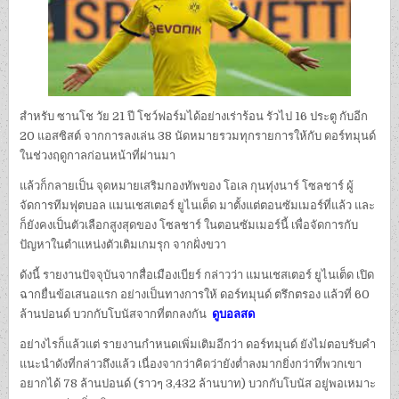
สำหรับ ซานโช วัย 21 ปี โชว์ฟอร์มได้อย่างเร่าร้อน รัวไป 16 ประตู กับอีก
20 แอสซิสต์ จากการลงเล่น 38 นัดหมายรวมทุกรายการให้กับ ดอร์ทมุนด์
ในช่วงฤดูกาลก่อนหน้าที่ผ่านมา
แล้วก็กลายเป็น จุดหมายเสริมกองทัพของ โอเล กุนทุ่งนาร์ โซลชาร์ ผู้
จัดการทีมฟุตบอล แมนเชสเตอร์ ยูไนเต็ด มาตั้งแต่ตอนซัมเมอร์ที่แล้ว และ
ก็ยังคงเป็นตัวเลือกสูงสุดของ โซลชาร์ ในตอนซัมเมอร์นี้ เพื่อจัดการกับ
ปัญหาในตำแหน่งตัวเติมเกมรุก จากฝั่งขวา
ดังนี้ รายงานปัจจุบันจากสื่อเมืองเบียร์ กล่าวว่า แมนเชสเตอร์ ยูไนเต็ด เปิด
ฉากยื่นข้อเสนอแรก อย่างเป็นทางการให้ ดอร์ทมุนด์ ตรึกตรอง แล้วที่ 60
ล้านปอนด์ บวกกับโบนัสจากที่ตกลงกัน
ดูบอลสด
อย่างไรก็แล้วแต่ รายงานกำหนดเพิ่มเติมอีกว่า ดอร์ทมุนด์ ยังไม่ตอบรับคำ
แนะนำดังที่กล่าวถึงแล้ว เนื่องจากว่าคิดว่ายังต่ำลงมากยิ่งกว่าที่พวกเขา
อยากได้ 78 ล้านปอนด์ (ราวๆ 3,432 ล้านบาท) บวกกับโบนัส อยู่พอเหมาะ