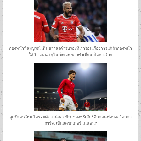
กองหน้าที่สมบูรณ์ เท็นฮากส่งคํารับรองที่เร่าร้อนเรื่องการแก้ตัวกองหน้า
ให้กับ แมนฯ ยูไนเต็ด แต่ออกคําเตือนเป็นลางร้าย
ลูกรักคนใหม่ ใครจะคิดว่านัดสุดท้ายของพรีเมียร์ลีกก่อนฟุตบอลโลกกา
ตาร์จะเป็นแครกเกอร์แน่นอน?