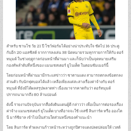
สำหรับ ซานโช วัย 21 ปี โชว์ฟอร์มได้อย่างน่าประทับใจ ซัดไป 16 ประตู
กับอีก 20 แอสซิสต์ จากการลงเล่น 38 นัดหมายรวมทุกรายการให้กับ ดอร์
ทมุมด์ ในช่วงฤดูกาลก่อนหน้าที่ผ่านมา และก็นับว่าเป็นจุดหมายเสริม
กองทัพลำดับที่หนึ่งของ แมนเชสเตอร์ ยูไนเต็ด ในตอนซัมเมอร์นี้
โดยก่อนหน้าที่ผ่านมามีกระแสข่าวว่า ซาตานแดง สามารถตกลงข้อตกลง
ส่วนตัว กับนักฟุตบอลได้แล้ว เหลือเพียงแค่สะสางเรื่องค่าจ้างกับ ดอร์
ทมุนด์ ที่ยังมิได้ผลสรุปพลาดท่า เนื่องมาจากคาดกันว่า ดอร์ทมุมด์
ปรารถนามากถึง 80 ล้านปอนด์
ดังนี้ รายงานปัจจุบันจากสื่อดังดินแดนผู้ดี กล่าวว่า เพื่อเป็นการต่อรองเรื่อง
ค่าจ้าง แมนเชสเตอร์ ยุไนเต็ด บางทีอาจจะใช้ เจสซี ลินการ์ด หรือ อองโต
นี มาร์ซิยาล เข้าไปเป็นส่วนใดส่วนหนึ่งของคำแนะนำ
โดย ลินการ์ด ทำผลงานก้าวหน้าระหว่างถูกปิศาจแดงปลดปล่อยให้ เวสต์