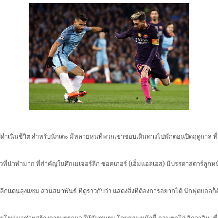
จะไปดำเนินชีวิต สำหรับนักเตะ มีหลายหนที่พวกเขาชอบเดินทางไปพักตอนปิดฤดูกาล ที่
าวที่น่าทำมาก ที่สำคัญในศึกเมเจอร์ลีก ซอคเกอร์ (เอ็มแอลเอส) มีบรรดาสตาร์ลูกหนัง
ลีกแดนลุงแซม ส่วนสมาพันธ์ ที่ดูราวกับว่า แสดงสิ่งที่ต้องการอยากได้ นักฟุตบอลก็ค