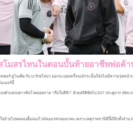
สโมสรไหนในตอนบั้นท้ายอาชีพพ่อค้าห
สเตอร์ ยูไนเต็ด กับ บาร์เซโลน่า ออกจะบ่อยครั้งๆแม้กระนั้นก็ยังไม่มีความรุดหน้าเ
มเมอร์นี้
ครองตำแหน่งดาวซัลโวตลอดกาล “เรือใบสีฟ้า” ด้วยสถิติซัดไป 257 ประตูจาก 384 เก
ลงใจย้ายไปทดลองลิ้มลองไวน์หอมรสกล่อมกลม เพราะเหตุว่าสถานีที่นี้มีอีกทั้งจำนว