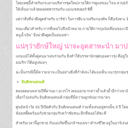
โดยเหตุนี้สำหรับกระดานบริหารชุดใหม่ภายใต้การดูแลของ โจน ลาปอร์ต้า 
ให้เห็นมาแล้วตลอดทศวรรษกับ แมนเชสเตอร์ ซิตี้
แต่ว่าสิ่งที่น่าดึงดูดสำหรับ บาร์ซ่า ในการดึง มาเสริมกองทัพ ก็คือจังหวะ
ขณะเดียวสำหรับ การที่เคยไปถึงเป้าหมาย ภายใต้การกุมบังเหียนของ เป๊ป 
หมูน้ำเงิน” ยิ่งน่าดึงดูดเป็นสองเท่า
แน่ๆว่ายักษ์ใหญ่ น่าจะอุตสาหะนำ มา
แถมแม้ได้ทั้งคู่คนมาเล่นร่วมกัน ยิ่งทำให้บรรดานักฟุตบอลดาวรุ่ง ที่อย
อเมริกาใต้อยู่เสมอๆ
ฉะนั้นกรณีนี้มีความน่าจะเป็นอย่างยิ่งที่กำลังจะได้มองเห็น แนวรุกกลุ่ม
อินดิเพนเดนเต้
ตลอดตอนหลายปีที่ผ่านมา อเวกโร่ เคยออกมากล่าวย้ำแล้วย้ำอีกว่าเขามี
เลือกไปเล่นกับ อินดิเพนเดนเต้ กลุ่มที่มีความผูกพันมากมายๆ
ศูนย์หน้าวัย 32 ปีเปิดตัวกับ อินดิเพนเดนเต้ รวมทั้งเล่นอยู่ตรงนั้น 3 ป
ห้อยสตั๊ดพร้อมกับช่วยกลุ่มรักคว้าชัยชนะลีกที่คอยได้ซะที
สำหรับเวลานี้ลูกชาย กับแม่เกิดขึ้นเกล้าของเขา ดำรงชีวิต อยู่ในอาร์เจ