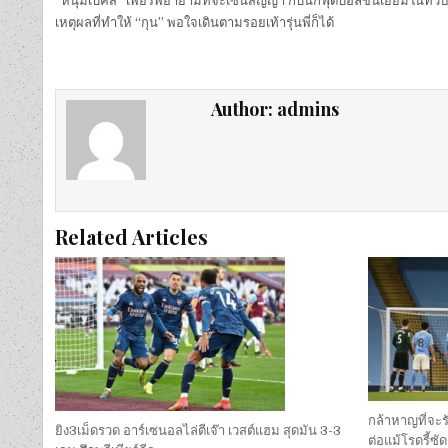
“หนุ่มเบ็คส์” เพียรพยายามที่จะเซ็นสัญญา กับนักฟุตบอลชั้นเยี่ยมในทวี
เหตุผลที่ทำให้ “กุน” พอใจเดินตามรอยเท้ารุ่นพี่ก็ได้
Author:
admins
Related Articles
กล้าหาญที่จะร
ยิง3เม็ดรวด อาร์เซนอลไล่ตีเจ๊า เวสต์แฮม สุดมัน 3-3
ต่อแม้โรดรี้ซั