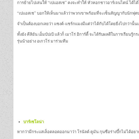
การย้ายไปเล่นให้ “เปแอสเช” คงจะทำให้ หัวหอกชาวอาร์เจนไตน์ ได้ได้โ
“เปแอสเช” บอกให้เห็นมาแล้วว่าพวกเขาพร้อมที่จะเซ็นสัญญากับนักฟุตบ
จำเป็นต้องบอกเลยว่า แซงต์-แชร์กแมงมีแต่ว่าได้กับได้โดยยิ่งไปกว่านั้น
ทั้งยัง คีลิยัน เอ็มบัปเป้ แล้วก็ เมาโร่ อิการ์ดี้ จะได้รับผลดีในการเรี
รุ่นน้าอย่าง อเกวโร่ มาร่วมทีม
บาร์เซโลน่า
หากว่ามีกระแสเล็อดลอดออกมาว่า โรนัลด์ คูมัน กุนซือร่างบึ้กไม่ได้อยา