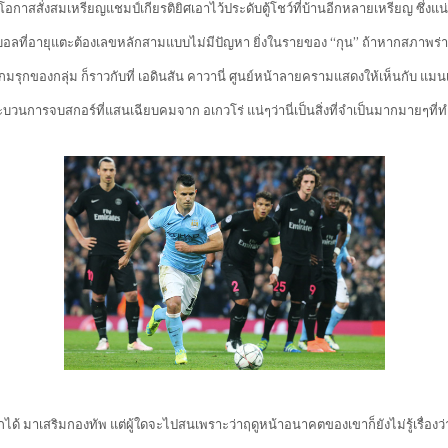
อกาสสั่งสมเหรียญแชมป์เกียรติยิศเอาไว้ประดับตู้โชว์ที่บ้านอีกหลายเหรียญ ซึ่
อลที่อายุแตะต้องเลขหลักสามแบบไม่มีปัญหา ยิ่งในรายของ “กุน” ถ้าหากสภาพร่าง
เกมรุกของกลุ่ม ก็ราวกับที่ เอดินสัน คาวานี่ ศูนย์หน้าลายครามแสดงให้เห็นกับ แมน
ยนรู้กระบวนการจบสกอร์ที่แสนเฉียบคมจาก อเกวโร่ แน่ๆว่านี่เป็นสิ่งที่จำเป็นมากมายๆที
กได้ มาเสริมกองทัพ แต่ผู้ใดจะไปสนเพราะว่าฤดูหน้าอนาคตของเขาก็ยังไม่รู้เรื่องว