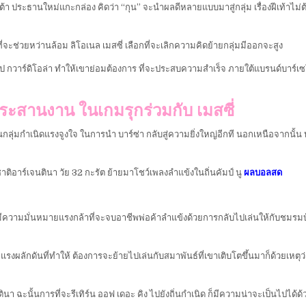
ประธานใหม่แกะกล่อง คิดว่า “กุน” จะนำผลดีหลายแบบมาสู่กลุ่ม เรื่องฝีเท้าไม่ต้อ
 ที่จะช่วยหว่านล้อม ลิโอเนล เมสซี่ เลือกที่จะเลิกความคิดย้ายกลุ่มมีออกจะสูง
กวาร์ดิโอล่า ทำให้เขาย่อมต้องการ ที่จะประสบความสำเร็จ ภายใต้แบรนด์บาร์เซโลน่า
ประสานงาน ในเกมรุกร่วมกับ เมสซี่
ู่ในกลุ่มกำเนิดแรงจูงใจ ในการนำ บาร์ซ่า กลับสู่ความยิ่งใหญ่อีกที นอกเหนือจากนั
ชาติอาร์เจนตินา วัย 32 กะรัต ย้ายมาโชว์เพลงลำแข้งในถิ่นคัมป์ นู
ผลบอลสด
ความมั่นหมายแรงกล้าที่จะจบอาชีพพ่อค้าลำแข้งด้วยการกลับไปเล่นให้กับชมรมบ้านเก
ี โดยแรงผลักดันที่ทำให้ ต้องการจะย้ายไปเล่นกับสมาพันธ์ที่เขาเติบโตขึ้นมาก็ด้วยเห
นตินา ฉะนั้นการที่จะรีเทิร์น ออฟ เดอะ คิง ไปยังถิ่นกำเนิด ก็มีความน่าจะเป็นไปได