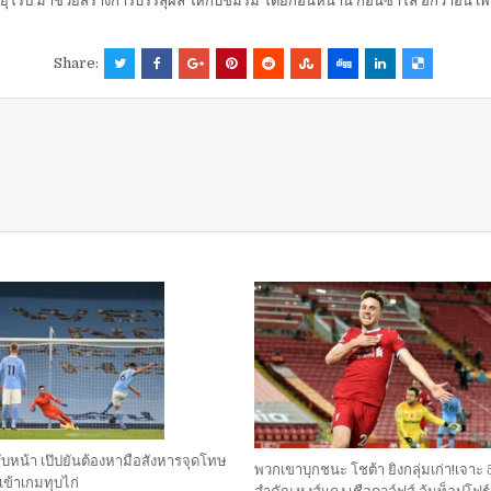
ปยุโรป มาช่วยสร้างการบรรลุผล ให้กับชมรม โดยก่อนหน้านี้ กอนซาโล่ อิกวาอิน เพื่
Share:
ับหน้า เป๊ปยันต้องหามือสังหารจุดโทษ
พวกเขาบุกชนะ โชต้า ยิงกลุ่มเก่า!เจาะ
ดเข้าเกมทุบไก่