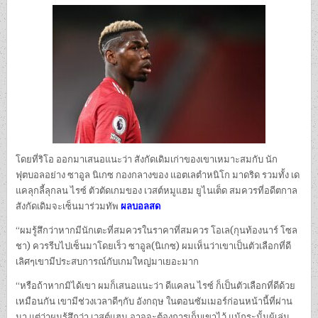
โดยที่ริโอ ออกมาเสนอแนะว่า สังกัดเดิมเก่าของเขาเหมาะสมกับ นัก
ฟุตบอลอย่าง ซาอูล นิเกซ กองกลางของ แอตเลตำหนิโก มาดริด รวมทั้ง เด
แคลุกลี้ลุกลน ไรซ์ ตัวตัดเกมของ เวสต์หมูแฮม ยูไนเต็ด สมควรที่อดีตกาล
สังกัดเดิมจะเซ็นมาร่วมทัพ
ผลบอลสด
“ผมรู้สึกว่าหากมีนักเตะที่สมควรในราคาที่สมควร โอเล(กุนท้องนาร์ โซล
ชา) ควรรีบไปเซ็นมาโดยเร็ว ซาอูล(นิเกซ) ผมเห็นว่าเขาเป็นตัวเลือกที่ดี
เลิศๆเขามีประสบการณ์กับเกมใหญ่มาเยอะมาก
“หรือถ้าหากมิได้เขา ผมก็เสนอแนะว่า ดีแคลน ไรซ์ ก็เป็นตัวเลือกที่ดีด้วย
เหมือนกัน เขามีช่วงเวลาดีๆกับ อังกฤษ ในตอนซัมเมอร์ก่อนหน้านี้ที่ผ่าน
มา แต่ว่าผมรู้สึกว่า เวสต์แฮม อาจจะต้องการเก็บเขาไว้ แม้กระนั้นผู้เล่น