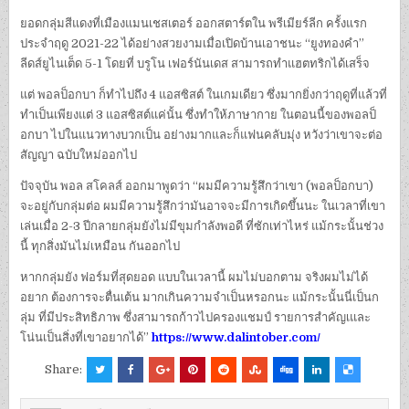
ยอดกลุ่มสีแดงที่เมืองแมนเชสเตอร์ ออกสตาร์ตใน พรีเมียร์ลีก ครั้งแรก
ประจำฤดู 2021-22 ได้อย่างสวยงามเมื่อเปิดบ้านเอาชนะ “ยูงทองคำ”
ลีดส์ยูไนเต็ด 5-1 โดยที่ บรูโน เฟอร์นันเดส สามารถทำแฮตทริกได้เสร็จ
แต่ พอลป็อกบา ก็ทำไปถึง 4 แอสซิสต์ ในเกมเดียว ซึ่งมากยิ่งกว่าฤดูที่แล้วที่
ทำเป็นเพียงแต่ 3 แอสซิสต์แค่นั้น ซึ่งทำให้ภาษากาย ในตอนนี้ของพอลป็
อกบา ไปในแนวทางบวกเป็น อย่างมากและก็แฟนคลับมุ่ง หวังว่าเขาจะต่อ
สัญญา ฉบับใหม่ออกไป
ปัจจุบัน พอล สโคลส์ ออกมาพูดว่า “ผมมีความรู้สึกว่าเขา (พอลป็อกบา)
จะอยู่กับกลุ่มต่อ ผมมีความรู้สึกว่ามันอาจจะมีการเกิดขึ้นนะ ในเวลาที่เขา
เล่นเมื่อ 2-3 ปีกลายกลุ่มยังไม่มีขุมกำลังพอดี ที่ซักเท่าไหร่ แม้กระนั้นช่วง
นี้ ทุกสิ่งมันไม่เหมือน กันออกไป
หากกลุ่มยัง ฟอร์มที่สุดยอด แบบในเวลานี้ ผมไม่บอกตาม จริงผมไม่ได้
อยาก ต้องการจะตื่นเต้น มากเกินความจำเป็นหรอกนะ แม้กระนั้นนี่เป็นก
ลุ่ม ที่มีประสิทธิภาพ ซึ่งสามารถก้าวไปครองแชมป์ รายการสำคัญเและ
โน่นเป็นสิ่งที่เขาอยากได้”
https://www.dalintober.com/
Share: