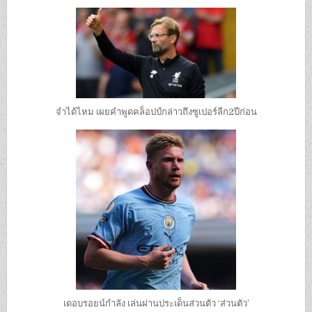
จำได้ไหม เผยคำพูดคล็อปป์กล่าวถึงซูเปอร์ลีก2ปีก่อน
เดอบรอยน์กำลัง เล่นผ่านประเด็นส่วนตัว ‘ส่วนตัว’