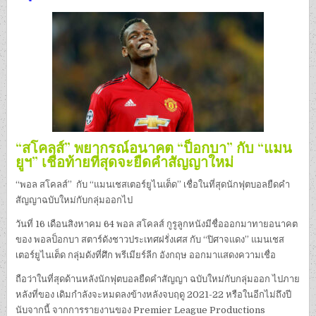
“สโคลส์” พยากรณ์อนาคต “ป็อกบา” กับ “แมน
ยูฯ” เชื่อท้ายที่สุดจะยืดคำสัญญาใหม่
“พอล สโคลส์” กับ “แมนเชสเตอร์ยูไนเต็ด” เชื่อในที่สุดนักฟุตบอลยืดคำ
สัญญาฉบับใหม่กับกลุ่มออกไป
วันที่ 16 เดือนสิงหาคม 64 พอล สโคลส์ กูรูลูกหนังมีชื่อออกมาทายอนาคต
ของ พอลป็อกบา สตาร์ดังชาวประเทศฝรั่งเศส กับ “ปิศาจแดง” แมนเชส
เตอร์ยูไนเต็ด กลุ่มดังที่ศึก พรีเมียร์ลีก อังกฤษ ออกมาแสดงความเชื่อ
ถือว่าในที่สุดด้านหลังนักฟุตบอลยืดคำสัญญา ฉบับใหม่กับกลุ่มออก ไปภาย
หลังที่ของ เดิมกำลังจะหมดลงข้างหลังจบฤดู 2021-22 หรือในอีกไม่ถึงปี
นับจากนี้ จากการรายงานของ Premier League Productions