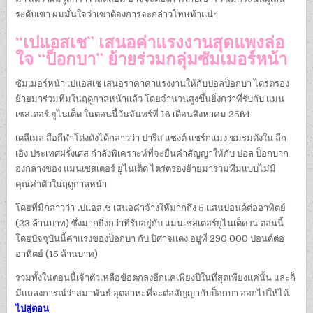
ระดับเขา ผมมั่นใจว่าเขาต้องการจะกล่าวโทษท้าแน่ๆ
“เปแอสเช” เสนอค่าแรงงานสุดแพงล่อ
ใจ “ป็อกบา” ย้ายร่วมกลุ่มซัมเมอร์หน้า
ซัมเมอร์หน้า เปแอสเช เสนอราคาค่าแรงงานให้กับปอลป็อกบา ไตร่ตรอง
ย้ายมาร่วมทีมในฤดูกาลหน้าแล้ว โดยจำนวนสูงขึ้นยิ่งกว่าที่รับกับ แมน
เชสเตอร์ ยูไนเต็ด ในตอนนี้วันจันทร์ที่ 16 เดือนสิงหาคม 2564
เดลีเมล สื่อกีฬาโด่งดังได้กล่าวว่า ปารีส แซงต์ แชร์กแมง ชมรมดังใน ลีก
เอิง ประเทศฝรั่งเศส กำลังพิเคราะห์ที่จะยื่นคำสัญญาให้กับ ปอล ป็อกบาก
องกลางของ แมนเชสเตอร์ ยูไนเต็ด ไตร่ตรองย้ายมาร่วมทีมแบบไม่มี
คุณค่าตัวในฤดูกาลหน้า
โดยที่มีกล่าวว่า เปแอสเช เสนอค่าจ้างให้มากถึง 5 แสนปอนด์ต่ออาทิตย์
(23 ล้านบาท) ซึ่งมากยิ่งกว่าที่รับอยู่กับ แมนเชสเตอร์ยูไนเต็ด ณ ตอนนี้
โดยปัจจุบันนี้ค่าแรงของป็อกบา กับ ปิศาจแดง อยู่ที่ 290,000 ปอนด์ต่อ
อาทิตย์ (15 ล้านบาท)
รวมทั้งในตอนนี้เจ้าตัวเหลือข้อตกลงอีกแค่เพียงปีในที่สุดเพียงแค่นั้น และก็
มีแถลงการณ์ว่าสมาพันธ์ อุตสาหะที่จะต่อสัญญากับป็อกบา ออกไปให้ได้.
ไปสู่ตอน