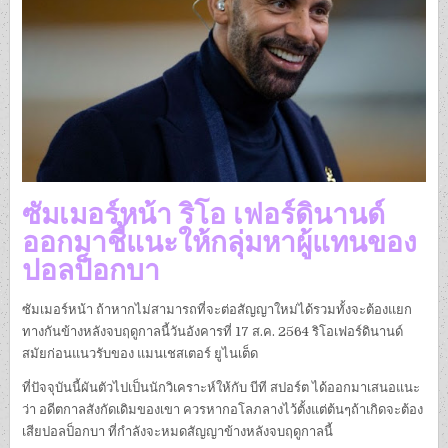
ซัมเมอร์หน้า ริโอ เฟอร์ดินานด์
ออกมาชี้แนะให้กลุ่มหาผู้แทนของ
ปอลป็อกบา
ซัมเมอร์หน้า ถ้าหากไม่สามารถที่จะต่อสัญญาใหม่ได้รวมทั้งจะต้องแยก
ทางกันข้างหลังจบฤดูกาลนี้วันอังคารที่ 17 ส.ค. 2564 ริโอเฟอร์ดินานด์
สมัยก่อนแนวรับของ แมนเชสเตอร์ ยูไนเต็ด
ที่ปัจจุบันนี้ผันตัวไปเป็นนักวิเคราะห์ให้กับ บีที สปอร์ต ได้ออกมาเสนอแนะ
ว่า อดีตกาลสังกัดเดิมของเขา ควรหากอโลภลางไว้ตั้งแต่ต้นๆถ้าเกิดจะต้อง
เสียปอลป็อกบา ที่กำลังจะหมดสัญญาข้างหลังจบฤดูกาลนี้