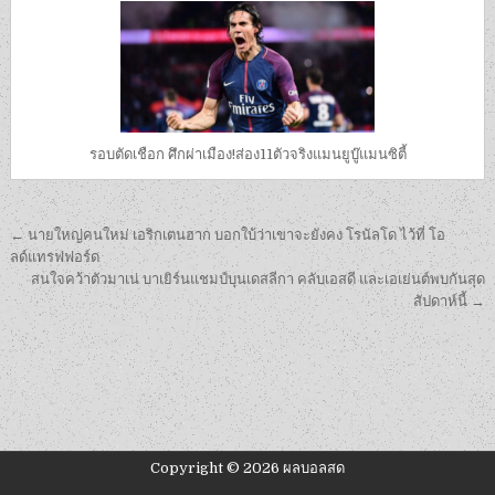
รอบตัดเชือก ศึกผ่าเมือง!ส่อง11ตัวจริงแมนยูบู๊แมนซิตี้
เมนู
← นายใหญ่คนใหม่ เอริกเตนฮาก บอกใบ้ว่าเขาจะยังคง โรนัลโด ไว้ที่ โอ
นำทาง
ลด์แทรฟฟอร์ด
สนใจคว้าตัวมาเน่ บาเยิร์นแชมป์บุนเดสลีกา คลับเอสดี และเอเย่นต์พบกันสุด
เรื่อง
สัปดาห์นี้ →
Copyright © 2026 ผลบอลสด