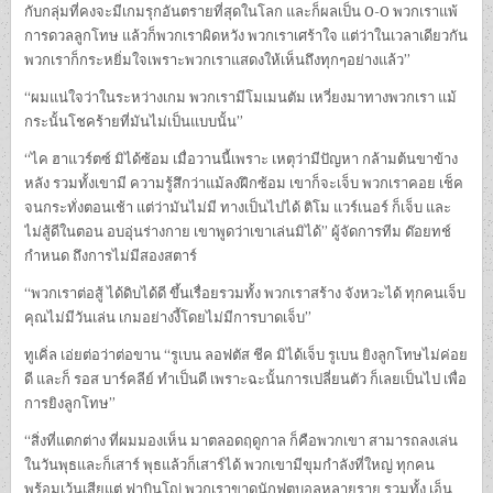
กับกลุ่มที่คงจะมีเกมรุกอันตรายที่สุดในโลก และก็ผลเป็น 0-0 พวกเราแพ้
การดวลลูกโทษ แล้วก็พวกเราผิดหวัง พวกเราเศร้าใจ แต่ว่าในเวลาเดียวกัน
พวกเราก็กระหยิ่มใจเพราะพวกเราแสดงให้เห็นถึงทุกๆอย่างแล้ว”
“ผมแน่ใจว่าในระหว่างเกม พวกเรามีโมเมนตัม เหวี่ยงมาทางพวกเรา แม้
กระนั้นโชคร้ายที่มันไม่เป็นแบบนั้น”
“ไค ฮาแวร์ตซ์ มิได้ซ้อม เมื่อวานนี้เพราะ เหตุว่ามีปัญหา กล้ามต้นขาข้าง
หลัง รวมทั้งเขามี ความรู้สึกว่าแม้ลงฝึกซ้อม เขาก็จะเจ็บ พวกเราคอย เช็ค
จนกระทั่งตอนเช้า แต่ว่ามันไม่มี ทางเป็นไปได้ ติโม แวร์เนอร์ ก็เจ็บ และ
ไม่สู้ดีในตอน อบอุ่นร่างกาย เขาพูดว่าเขาเล่นมิได้” ผู้จัดการทีม ด๊อยทช์
กำหนด ถึงการไม่มีสองสตาร์
“พวกเราต่อสู้ ได้ดิบได้ดี ขึ้นเรื่อยรวมทั้ง พวกเราสร้าง จังหวะได้ ทุกคนเจ็บ
คุณไม่มีวันเล่น เกมอย่างงี้โดยไม่มีการบาดเจ็บ”
ทูเคิ่ล เอ่ยต่อว่าต่อขาน “รูเบน ลอฟตัส ชีค มิได้เจ็บ รูเบน ยิงลูกโทษไม่ค่อย
ดี และก็ รอส บาร์คลีย์ ทำเป็นดี เพราะฉะนั้นการเปลี่ยนตัว ก็เลยเป็นไป เพื่อ
การยิงลูกโทษ”
“สิ่งที่แตกต่าง ที่ผมมองเห็น มาตลอดฤดูกาล ก็คือพวกเขา สามารถลงเล่น
ในวันพุธและก็เสาร์ พุธแล้วก็เสาร์ได้ พวกเขามีขุมกำลังที่ใหญ่ ทุกคน
พร้อมเว้นเสียแต่ ฟาบินโญ่ พวกเราขาดนักฟุตบอลหลายราย รวมทั้ง เอ็น