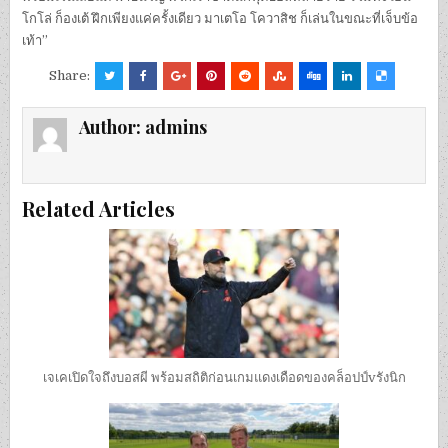
โกโล่ ก็องเต้ ฝึกเพียงแค่ครั้งเดียว มาเตโอ โควาสิช ก็เล่นในขณะที่เจ็บข้อ
เท้า”
Share:
Author:
admins
Related Articles
เจเคเปิดใจถึงบอสผี พร้อมสถิติก่อนเกมแดงเดือดของคล็อปป์vรังนิก