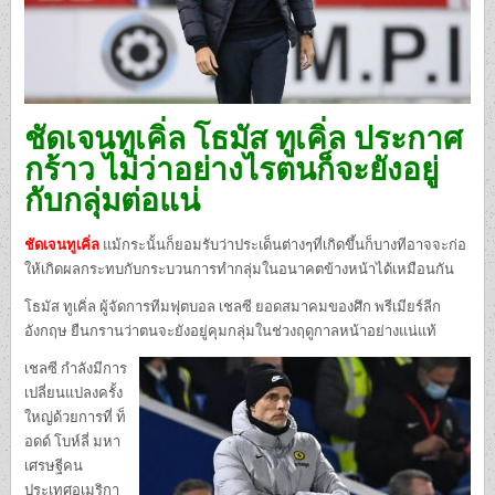
ชัดเจนทูเคิ่ล โธมัส ทูเคิ่ล ประกาศ
กร้าว ไม่ว่าอย่างไรตนก็จะยังอยู่
กับกลุ่มต่อแน่
ชัดเจนทูเคิ่ล
แม้กระนั้นก็ยอมรับว่าประเด็นต่างๆที่เกิดขึ้นก็บางทีอาจจะก่อ
ให้เกิดผลกระทบกับกระบวนการทำกลุ่มในอนาคตข้างหน้าได้เหมือนกัน
โธมัส ทูเคิ่ล ผู้จัดการทีมฟุตบอล เชลซี ยอดสมาคมของศึก พรีเมียร์ลีก
อังกฤษ ยืนกรานว่าตนจะยังอยู่คุมกลุ่มในช่วงฤดูกาลหน้าอย่างแน่แท้
เชลซี กำลังมีการ
เปลี่ยนแปลงครั้ง
ใหญ่ด้วยการที่ ท็
อดด์ โบห์ลี่ มหา
เศรษฐีคน
ประเทศอเมริกา