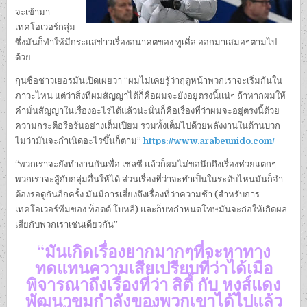
จะเข้ามา
เทคโอเวอร์กลุ่ม
ซึ่งมันก็ทำให้มีกระแสข่าวเรื่องอนาคตของ ทูเคิ่ล ออกมาเสมอๆตามไป
ด้วย
กุนซือชาวเยอรมันเปิดเผยว่า “ผมไม่เคยรู้ว่าฤดูหน้าพวกเราจะเริ่มกันใน
ภาวะไหน แต่ว่าสิ่งที่ผมสัญญาได้ก็คือผมจะยังอยู่ตรงนี้แน่ๆ ถ้าหากผมให้
คำมั่นสัญญาในเรื่องอะไรได้แล้วน่ะนั่นก็คือเรื่องที่ว่าผมจะอยู่ตรงนี้ด้วย
ความกระตือรือร้นอย่างเต็มเปี่ยม รวมทั้งเต็มไปด้วยพลังงานในด้านบวก
ไม่ว่ามันจะกำเนิดอะไรขึ้นก็ตาม”
https://www.arabeunido.com/
“พวกเราจะยังทำงานกันเพื่อ เชลซี แล้วก็ผมไม่ขอนึกถึงเรื่องห่วยแตกๆ
พวกเราจะสู้กับกลุ่มอื่นให้ได้ ส่วนเรื่องที่ว่าจะทำเป็นในระดับไหนมันก็จำ
ต้องรอดูกันอีกครั้ง มันมีการเสี่ยงถึงเรื่องที่ว่าความช้า (สำหรับการ
เทคโอเวอร์ทีมของ ท็อดด์ โบหลี่) และก็บทกำหนดโทษมันจะก่อให้เกิดผล
เสียกับพวกเราเช่นเดียวกัน”
“มันเกิดเรื่องยากมากๆที่จะหาทาง
ทดแทนความเสียเปรียบที่ว่าได้เมื่อ
พิจารณาถึงเรื่องที่ว่า สิตี้ กับ หงส์แดง
พัฒนาขุมกำลังของพวกเขาได้ไปแล้ว