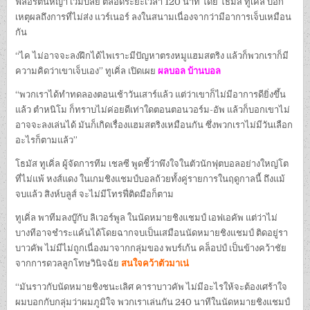
ฟลอร์ต้นหญ้า เวมบลี่ย์ ตลอดระยะเวลา 120 นาที โดย โธมัส ทูเคิ่ล บอก
เหตุผลถึงการที่ไม่ส่ง แวร์เนอร์ ลงในสนามเนื่องจากว่ามีอาการเจ็บเหมือน
กัน
“ไค ไม่อาจจะลงฝึกได้ไพเราะมีปัญหาตรงหมูแฮมสตริง แล้วก็พวกเราก็มี
ความคิดว่าเขาเจ็บเอง” ทูเคิ่ล เปิดเผย
ผลบอล บ้านบอล
“พวกเราได้ทำทดลองตอนเช้าวันเสาร์แล้ว แต่ว่าเขาก็ไม่มีอาการดียิ่งขึ้น
แล้ว ตำหนิโม ก็ทราบไม่ค่อยดีเท่าใดตอนตอนวอร์ม-อัพ แล้วก็บอกเขาไม่
อาจจะลงเล่นได้ มันก็เกิดเรื่องแฮมสตริงเหมือนกัน ซึ่งพวกเราไม่มีวันเลือก
อะไรก็ตามแล้ว”
โธมัส ทูเคิ่ล ผู้จัดการทีม เชลซี พูดชี้ว่าพึงใจในตัวนักฟุตบอลอย่างใหญ่โต
ที่ไม่แพ้ หงส์แดง ในเกมชิงแชมป์บอลถ้วยทั้งคู่รายการในฤดูกาลนี้ ถึงแม้
จบแล้ว สิงห์บลูส์ จะไม่มีโทรฟี่ติดมือก็ตาม
ทูเคิ่ล พาทีมลงบู๊กับ ลิเวอร์พูล ในนัดหมายชิงแชมป์ เอฟเอคัพ แต่ว่าไม่
บางทีอาจชำระแค้นได้โดยฉากจบเป็นเสมือนนัดหมายชิงแชมป์ ติดอยู่รา
บาวคัพ ไม่มีไม่ถูกเนื่องมาจากกลุ่มของ พบร์เก้น คล็อปป์ เป็นข้างคว้าชัย
จากการดวลลูกโทษวินิจฉัย
สนใจคว้าตัวมาเน่
“มันราวกับนัดหมายชิงชนะเลิศ คาราบาวคัพ ไม่มีอะไรให้จะต้องเศร้าใจ
ผมบอกกับกลุ่มว่าผมภูมิใจ พวกเราเล่นกัน 240 นาทีในนัดหมายชิงแชมป์