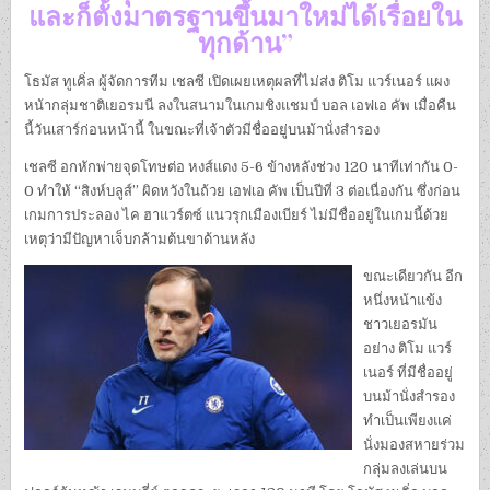
และก็ตั้งมาตรฐานขึ้นมาใหม่ได้เรื่อยใน
ทุกด้าน”
โธมัส ทูเคิ่ล ผู้จัดการทีม เชลซี เปิดเผยเหตุผลที่ไม่ส่ง ติโม แวร์เนอร์ แผง
หน้ากลุ่มชาติเยอรมนี ลงในสนามในเกมชิงแชมป์ บอล เอฟเอ คัพ เมื่อคืน
นี้วันเสาร์ก่อนหน้านี้ ในขณะที่เจ้าตัวมีชื่ออยู่บนม้านั่งสำรอง
เชลซี อกหักพ่ายจุดโทษต่อ หงส์แดง 5-6 ข้างหลังช่วง 120 นาทีเท่ากัน 0-
0 ทำให้ “สิงห์บลูส์” ผิดหวังในถ้วย เอฟเอ คัพ เป็นปีที่ 3 ต่อเนื่องกัน ซึ่งก่อน
เกมการประลอง ไค ฮาแวร์ตซ์ แนวรุกเมืองเบียร์ ไม่มีชื่ออยู่ในเกมนี้ด้วย
เหตุว่ามีปัญหาเจ็บกล้ามต้นขาด้านหลัง
ขณะเดียวกัน อีก
หนึ่งหน้าแข้ง
ชาวเยอรมัน
อย่าง ติโม แวร์
เนอร์ ที่มีชื่ออยู่
บนม้านั่งสำรอง
ทำเป็นเพียงแค่
นั่งมองสหายร่วม
กลุ่มลงเล่นบน