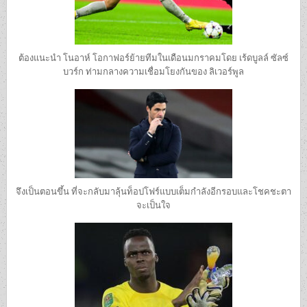
ต้องแนะนํา โนอาห์ โอกาฟอร์ย้ายทีมในเดือนมกราคมโดย เร้ดบูลล์ ซัลซ์
บวร์ก ท่ามกลางความเชื่อมโยงกันของ ลิเวอร์พูล
จึงเป็นตอนขึ้น ที่จะกลับมาลุ้นท็อปโฟร์แบบเต็มกำลังอีกรอบและโชคชะตา
จะเป็นใจ