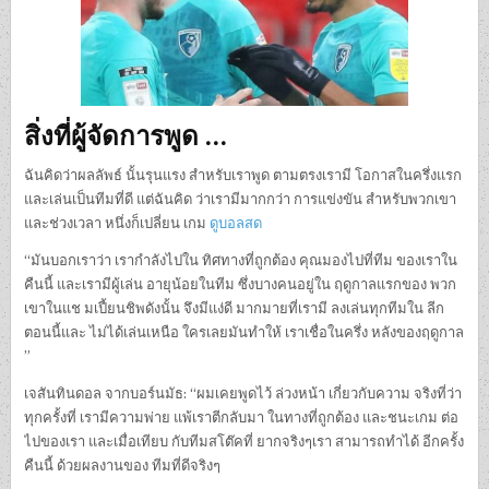
สิ่งที่ผู้จัดการพูด …
ฉันคิดว่าผลลัพธ์ นั้นรุนแรง สำหรับเราพูด ตามตรงเรามี โอกาสในครึ่งแรก
และเล่นเป็นทีมที่ดี แต่ฉันคิด ว่าเรามีมากกว่า การแข่งขัน สำหรับพวกเขา
และช่วงเวลา หนึ่งก็เปลี่ยน เกม
ดูบอลสด
“มันบอกเราว่า เรากำลังไปใน ทิศทางที่ถูกต้อง คุณมองไปที่ทีม ของเราใน
คืนนี้ และเรามีผู้เล่น อายุน้อยในทีม ซึ่งบางคนอยู่ใน ฤดูกาลแรกของ พวก
เขาในแช มเปี้ยนชิพดังนั้น จึงมีแง่ดี มากมายที่เรามี ลงเล่นทุกทีมใน ลีก
ตอนนี้และ ไม่ได้เล่นเหนือ ใครเลยมันทำให้ เราเชื่อในครึ่ง หลังของฤดูกาล
”
เจสันทินดอล จากบอร์นมัธ: “ผมเคยพูดไว้ ล่วงหน้า เกี่ยวกับความ จริงที่ว่า
ทุกครั้งที่ เรามีความพ่าย แพ้เราตีกลับมา ในทางที่ถูกต้อง และชนะเกม ต่อ
ไปของเรา และเมื่อเทียบ กับทีมสโต๊คที่ ยากจริงๆเรา สามารถทำได้ อีกครั้ง
คืนนี้ ด้วยผลงานของ ทีมที่ดีจริงๆ