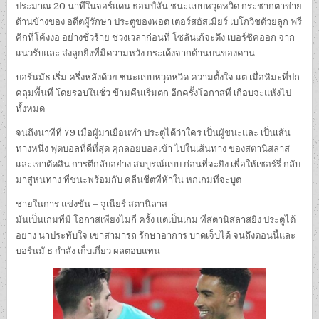
ประมาณ 20 นาทีในจอร์แดน ธอมป์สัน ชนะแบบหวุดหวิด กระชากตาข่าย
ด้านข้างของ อดีตผู้รักษา ประตูของพอต เตอร์สอัสเมียร์ เบโกวิชด้วยลูก ฟรี
คิกที่โค้งงอ อย่างชั่วร้าย ช่วงเวลาก่อนที่ โซลันเก้จะดึง เบอร์ซิคออก จาก
แนวรับและ ส่งลูกยิงที่มีความหวัง กระเด้งจากด้านบนของคาน
บอร์นมัธ เริ่ม ครึ่งหลังด้วย ชนะแบบหวุดหวิด ความตั้งใจ แต่ เมื่อหิมะที่ปก
คลุมพื้นที่ โดยรอบในชั่ว ข้ามคืนเริ่มตก อีกครั้งโอกาสที่ เกือบจะแห้งไป
ทั้งหมด
จนถึงนาทีที่ 79 เมื่อผู้มาเยือนทำ ประตูได้ว่าใคร เป็นผู้ชนะและ เป็นเส้น
ทางหนึ่ง ฟุตบอลที่ดีที่สุด คุกลอยบอลเข้า ไปในเส้นทาง ของสตานิสลาส
และเขาตัดสิน การตีกลับอย่าง สมบูรณ์แบบ ก่อนที่จะยิง เพื่อให้เชอร์รี่ กลับ
มาสู่หนทาง ที่ชนะพร้อมกับ คลีนชีตที่ห้าใน หกเกมที่จะบูต
ชายในการ แข่งขัน – จูเนียร์ สตานิลาส
มันเป็นเกมที่มี โอกาสเพียงไม่กี่ ครั้ง แต่เป็นเกม ที่สตานิสลาสยิง ประตูได้
อย่าง น่าประทับใจ เขาสามารถ รักษาอาการ บาดเจ็บได้ จนถึงตอนนี้และ
บอร์นมั ธ กำลัง เก็บเกี่ยว ผลตอบแทน