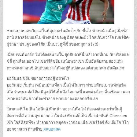
ชนะแบบหวุดหวิด แต่ในที่สุด บอร์นมัธ ก็ขยับ ขึ้นไปข้างหน้า เมื่อจูเนียร์ส
ตานิ สลาสจับบอลไป ข้างหน้าของลู อิสคุกและยิง ไกลเกินกว่าโจ เบอร์ซิค
ผู้รักษา ประตูของสโต๊ค เป็นประตูที่เจ็ดของฤดูกาล (79)
เมื่อเบรนท์ฟอร์ด ไม่ได้ลงสนามใน สุดสัปดาห์นี้ หลังจากที่เกม กับบริสตอล
ซิตี้ ถูกเลื่อนออกไป เชอร์รีส์ขยับ เหนือพวกเขา เป็นอันดับสามสองแต้ม
ตามหลังสวอนซี อันดับสอง สโต๊ คอยู่ที่แปดสอง แต้มนอกหก อันดับแรก
บอร์นมัธ ขยับ ขยายการต่อสู้ อย่างไร
บอร์นมัธ เริ่มต้น เหมือนบ้านที่ลุก เป็นไฟในการ พ่ายแพ้ต่อเบ รนท์ฟอร์ด
เมื่อ วันพุธ แต่สโต๊ค พิสูจน์ให้เห็นถึง โอกาสที่ แตกต่างโดย สิ้นเชิงและพวก
เขาพบว่ามัน ยากที่จะทำลาย พวกเขาลง ตลอดครึ่งแรก
ในขณะที่ ไมเคิล โอนีลล์ หัวหน้า ของ สโต๊ค ไม่ ต้องสงสัยเลยว่าเป็นผู้
จัดการที่มี ความสุข มากกว่าในช่วง พัก แต่ก็เป็น เรื่องน่าขันที่ Cherries
เข้า ใกล้ที่สุดที่จะ ทำลายการ หยุดชะงักก่อน เมื่อ เซอร์ริดจ์ ดึง เดียโก ริโก
ออกจากเสา ด้านซ้าย
ผลบอลสด