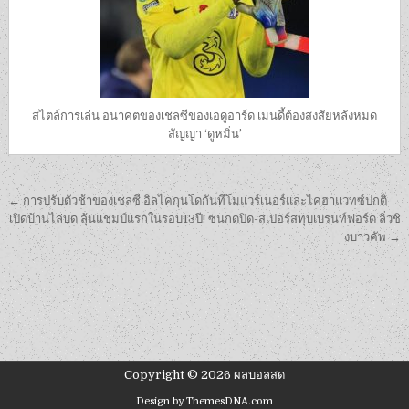
สไตล์การเล่น อนาคตของเชลซีของเอดูอาร์ด เมนดี้ต้องสงสัยหลังหมด
สัญญา ‘ดูหมิ่น’
เมนู
← การปรับตัวช้าของเชลซี อิลไคกุนโดกันทีโมแวร์เนอร์และไคฮาแวทซ์ปกติ
นำทาง
เปิดบ้านไล่บด ลุ้นแชมป์แรกในรอบ13ปี! ซนกดปิด-สเปอร์สทุบเบรนท์ฟอร์ด ลิ่วชิ
งบาวคัพ →
เรื่อง
Copyright © 2026 ผลบอลสด
Design by ThemesDNA.com