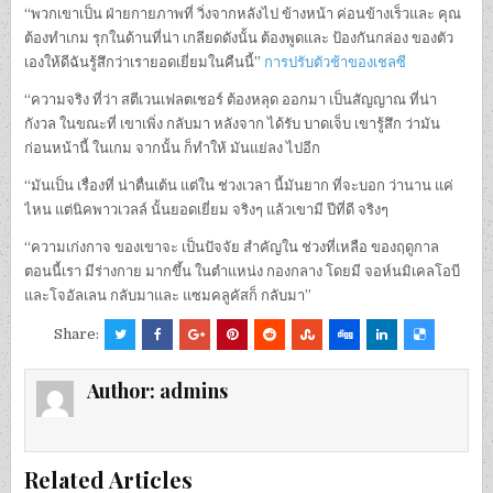
“พวกเขาเป็น ฝ่ายกายภาพที่ วิ่งจากหลังไป ข้างหน้า ค่อนข้างเร็วและ คุณ
ต้องทำเกม รุกในด้านที่น่า เกลียดดังนั้น ต้องพูดและ ป้องกันกล่อง ของตัว
เองให้ดีฉันรู้สึกว่าเรายอดเยี่ยมในคืนนี้”
การปรับตัวช้าของเชลซี
“ความจริง ที่ว่า สตีเวนเฟลตเชอร์ ต้องหลุด ออกมา เป็นสัญญาณ ที่น่า
กังวล ในขณะที่ เขาเพิ่ง กลับมา หลังจาก ได้รับ บาดเจ็บ เขารู้สึก ว่ามัน
ก่อนหน้านี้ ในเกม จากนั้น ก็ทำให้ มันแย่ลง ไปอีก
“มันเป็น เรื่องที่ น่าตื่นเต้น แต่ใน ช่วงเวลา นี้มันยาก ที่จะบอก ว่านาน แค่
ไหน แต่นิคพาวเวลล์ นั้นยอดเยี่ยม จริงๆ แล้วเขามี ปีที่ดี จริงๆ
“ความเก่งกาจ ของเขาจะ เป็นปัจจัย สำคัญใน ช่วงที่เหลือ ของฤดูกาล
ตอนนี้เรา มีร่างกาย มากขึ้น ในตำแหน่ง กองกลาง โดยมี จอห์นมิเคลโอบี
และโจอัลเลน กลับมาและ แซมคลูคัสก็ กลับมา”
Share:
Author:
admins
Related Articles