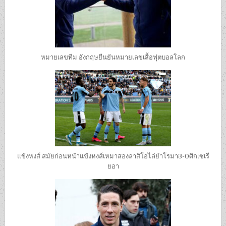
หมายเลขทีม อังกฤษยืนยันหมายเลขเสื้อฟุตบอลโลก
แข้งหงส์ สมัยก่อนหน้าแข้งหงส์เหมาสองลาสิโอไล่ยำโรมา3-0ศึกเซเรี
ยอา