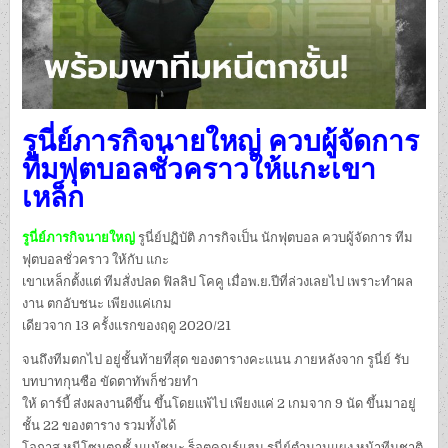
รูนี่ย์ภารกิจนายใหญ่ ควบผู้จัดการ
ทีมฟุตบอลชั่วคราวให้แกะเขา
เหล็ก
รูนี่ย์ภารกิจนายใหญ่
รูนี่ย์ปฏิบัติ ภารกิจเป็น นักฟุตบอล ควบผู้จัดการ ทีม
ฟุตบอลชั่วคราว ให้กับ แกะ
เขาเหล็กตั้งแต่ ทีมสั่งปลด ฟิลลิป โคคู เมื่อพ.ย.ปีที่ล่วงเลยไป เพราะทำผล
งาน ตกอับชนะ เพียงแค่เกม
เดียวจาก 13 ครั้งแรกของฤดู 2020/21
จนถึงทีมตกไป อยู่ชั้นท้ายที่สุด ของตารางคะแนน ภายหลังจาก รูนี่ย์ รับ
บทบาทกุนซือ ขัดตาทัพก็ช่วยทำ
ให้ ดาร์บี้ ส่งผลงานดีขึ้น ขึ้นโดยแพ้ไป เพียงแค่ 2 เกมจาก 9 นัด ขึ้นมาอยู่
ชั้น 22 ของตาราง รวมทั้งได้
โอกาส หนีโซนตกชั้ นแม้ชนะ ร็อตคุณร์แฮม รูนี่ย์ตำนานแผง หน้าทีมชาติ