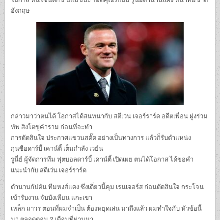
อังกฤษ
กล่าวมาว่าตนได้ โอกาสได้สนทนากับ สตีเว่น เจอร์ราร์ด อดีตเพื่อน ฝูงร่วม
ทัพ สิงโตขู่คำราม ก่อนที่จะทำ
การตัดสินใจ ประกาศแขวนสตั๊ด อย่างเป็นทางการ แล้วก็รับตำแหน่ง
กุนซือดาร์บี้ เคาน์ตี้ เต็มกำลัง เวย์น
รูนี่ย์ ผู้จัดการทีม ฟุตบอลดาร์บี้ เคาน์ตี้ เปิดเผย ตนได้โอกาส ได้ขอคำ
แนะนำกับ สตีเว่น เจอร์ราร์ด
ตำนานกัปตัน ทีมหงส์แดง ซึ่งเดี๋ยวนี้คุม เรนเจอร์ส ก่อนตัดสินใจ กระโจน
เข้ารับงาน จับบังเหียน แกะเขา
เหล็ก ถาวร ตอนที่ผมจำเป็น ต้องหยุดเล่น มาถึงแล้ว ผมทำใจกับ หัวข้อนี้
มา ตลอดตอน 2 เดือนที่ผ่านมา