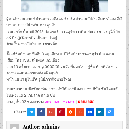
ผู้คนจำนวนมาก ที่ผ่านมารวมถึง เจอร์ราร์ด ตำนานกัปตัน ทีมหงส์แดง ที่มี
ประสบ การณ์สำหรับ การคุมทีม
เรนเจอร์ส ตั้งแต่ปี 2018 ก่อนจะรับ งานผู้จัดการทีม ฟุตบอลถาวร รูนี่ย์ วัย
35 ปี ปฏิบัติภารกิจ เป็นนายใหญ่
ชั่วครั้ง คราวให้กับ แกะเขาเหล็ก
ตั้งแต่ทีมสั่งปลด ฟิลลิป โคคู เมื่อพ.ย. ปีให้หลัง เพราะเหตุว่า ทำผลงาน
เสื่อมโทรมชนะ เพียงแค่ เกมเดียว
จาก 13 ครั้งแรก ของฤดู 2020/21 จนถึง ทีมตกไป อยู่ชั้น ท้ายที่สุด ของ
ตารางคะแนน ภายหลัง อดีตศูนย์
หน้า แมนฯ ยูไนเต็ด รูนี่ย์ภารกิจนายใหญ่
รับบทบาทกุน ซือขัดตาทัพ ก็ช่วยทำให้ ดาร์บี้ ส่งผล งานดีขึ้น ขึ้นโดยแพ้
ไปเพียงแค่ 2 เกมจาก 9 นัด ขึ้น
มาอยู่ชั้น 22 ของตาราง
ตกรอบอย่างน่าอาย
|
ผลบอลสด
Share:
Author:
admins