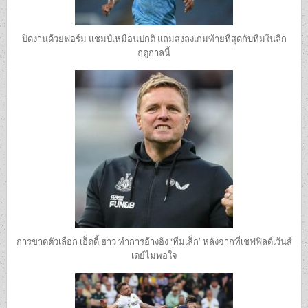
ปิดงานด้วยฟอร์ม แชมป์เหมือนปกติ แถมส่งลงเกมท้ายที่สุดกับทีมในลีก
ฤดูกาลนี้
การขาดตัวเลือก เอ็ดดี้ ฮาว ทำการอ้างอิง ‘ทีมเล็ก’ หลังจากที่เชฟฟิลด์เว้นส์
เดย์ไม่พอใจ