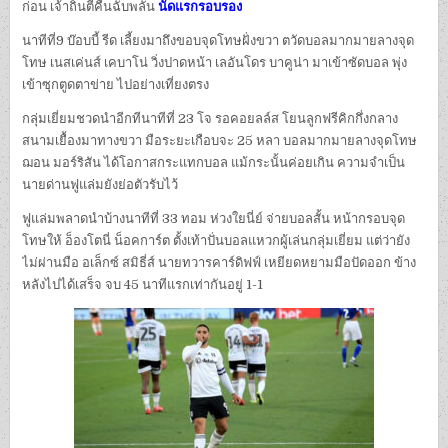
ก่อน เจ้าถิ่นตีคืนฉับพลัน
นัดแรกรอบรอง
นาทีที่9 บ๊อบบี้ รีด เลี้ยงมาถึงขอบจุดโทษฝั่งขวา ตวัดบอลมากมายลางจุด
โทษ เนสเค่นส์ เคบาโน่ วิ่งปาดหน้า เลอันโดร บาคูน่า มาเข้าซัดบอล พุ่ง
เข้าซุกตูดตาข่าย ไปอย่างเที่ยงตรง
กลุ่มเยี่ยมชวดนำอีกทีนาทีที่ 23 โจ รอคอยลล์ส โยนลูกฟรีคิกกึ่งกลาง
สนามเยื้องมาทางขวา มือระยะเกือบจะ 25 หลา บอลมากมายลางจุดโทษ
ฌอน มอร์ริสัน ได้โอกาสกระแทกบอล แม้กระนั้นค่อยเกิน ความจำเป็น
นายด่านฟูแล่มยังย่อตัวรับไว้
ฟูแล่มพลาดนำบ้างนาทีที่ 33 ทอม ห่วงใยนี่ย์ จ่ายบอลสั้น หน้ากรอบจุด
โทษให้ อ็องโตนี่ น็อคการ์ต ตั้งเท้าปั่นบอลแหวกผู้เล่นกลุ่มเยี่ยม แต่ว่ายัง
ไม่ผ่านมือ อเล็กซ์ สมิธี่ส์ นายทวารคาร์ดิฟฟ์ เหยียดหยามมือปัดออก ข้าง
หลังไปได้เสร็จ จบ 45 นาทีแรกเท่ากันอยู่ 1-1