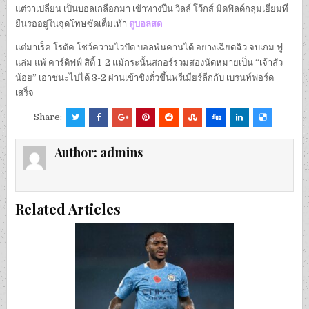
แต่ว่าเปลี่ยน เป็นบอลเกลือกมา เข้าทางปืน วิลล์ โว้กส์ มิดฟิลด์กลุ่มเยี่ยมที่
ยืนรออยู่ในจุดโทษซัดเต็มเท้า
ดูบอลสด
แต่มาเร็ค โรดัค โชว์ความไวปัด บอลพ้นคานได้ อย่างเฉียดฉิว จบเกม ฟู
แล่ม แพ้ คาร์ดิฟฟ์ สิตี้ 1-2 แม้กระนั้นสกอร์รวมสองนัดหมายเป็น “เจ้าสัว
น้อย” เอาชนะไปได้ 3-2 ผ่านเข้าชิงตั๋วขึ้นพรีเมียร์ลีกกับ เบรนท์ฟอร์ด
เสร็จ
Share:
Author:
admins
Related Articles