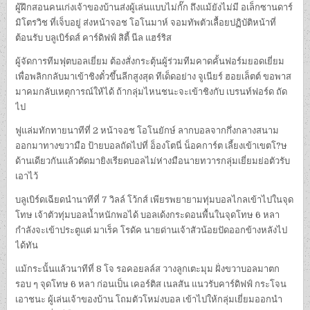
ผู้ฝึกสอนคนเก่งเจ้าของบ้านส่งผู้เล่นแบบไม่กั๊ก ถึงแม้ยังไม่มี อเล็กซานดาร์
มิโตรวิช ที่เจ็บอยู่ ส่งหน้าจอช โอโนมาห์ จอมทัพตัวเลื้อยปฏิบัติหน้าที่
ต้อนรับ บลูเบิร์ดส์ คาร์ดิฟฟ์ สิตี้ นีล แฮร์ริส
ผู้จัดการทีมฟุตบอลเยี่ยม ต้องสั่งกระตุ้นผู้ร่วมทีมคาดคั้นฟอร์มยอดเยี่ยม
เพื่อพลิกกลับมาเข้าชิงตั๋วขึ้นลีกสูงสุด ทีเด็ดอย่าง จูเนียร์ ฮอยเล็ตต์ ขอพาส
มาคมกลับเหตุการณ์ให้ได้ ถ้ากลุ่มไหนชนะจะเข้าชิงกับ เบรนท์ฟอร์ด ถัด
ไป
ฟูแล่มทักทายนาทีที่ 2 หน้าจอช โอโนยักษ์ ลากบอลจากกึ่งกลางสนาม
ออกมาทางขวามือ ป้ายบอลถัดไปที่ อ็องโตนี่ น็อคการ์ต เลี้ยงเข้าเขตโ?ษ
ด้านเดียวกันแล้วตัดมายิงเรียดบอลไม่ห่างมือนายทวารกลุ่มเยี่ยมย่อตัวรับ
เอาไว้
บลูเบิร์ดเฉียดนำนาทีที่ 7 วิลล์ โว้กส์ เพียรพยายามทุ่มบอลไกลเข้าไปในจุด
โทษ เจ้าตัวทุ่มบอลน้ำหนักพอได้ บอลเด้งกระดอนพื้นในจุดโทษ 6 หลา
กำลังจะเข้าประตูแต่ มาเร็ค โรดัค นายด่านเจ้าสัวน้อยปัดออกข้างหลังไป
ได้ทัน
แม้กระนั้นแล้วนาทีที่ 8 โจ รอคอยลล์ส วางลูกเตะมุม ฝั่งขวาบอลมาตก
รอบ ๆ จุดโทษ 6 หลา ก่อนเป็น เคอร์ติส เนลสัน แนวรับคาร์ดิฟฟ์ กระโจน
เอาชนะ ผู้เล่นเจ้าของบ้าน โถมตัวโหม่งบอล เข้าไปให้กลุ่มเยี่ยมออกนำ