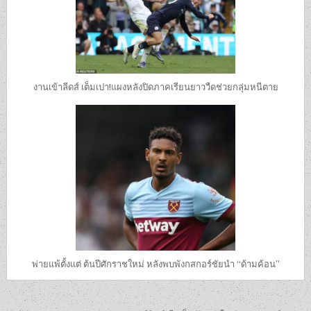
งานเข้าลีดส์ เต็มเปา!แผงหลังปิดภาคเรียนยาววืดช่วยกลุ่มหนีตาย
พ่ายแพ้ตั้งแต่ ต้นปีศักราชใหม่ หลังพบพังกสกอร์ชัยนำ “ด้ามค้อน”