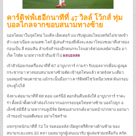
คาร์ดิฟฟ์เฮอีกนาทีที่ 47 วิลล์ โว้กส์ ทุ่ม
บอลไกลจากขอบสนามทางซ้าย
บอลโด่งมาในจุดโทษ ไมเคิ่ล เฮ็คเตอร์ แนวรับฟูแล่มโหม่งสกัดไม่ขาดเข้า
หัว เนธาเนี่ยล เมนเดซ-ไลก์ ผู้เล่นสำรองที่เพิ่งจะลงมาโหม่งชงมาที่เสาสอง
ก่อนเป็น ลี ทอมลิน ลำแข้งสำรองอีกคนกระโจนฮาล์ฟวอลเลย์ผ่านมือ มา
เร็ค โรดัค นายทวารเจ้าถิ่นเข้าไป
ผลบอลสด
เจ้าสัวน้อยเร่งเครื่องนาทีที่ 67 อาบูบาการ์ กามร่า รับบอลจากเพื่อน ฝูงฉุด
กระชากมา ทางขอบสนามทางซ้ายตัด เข้าจุดโทษแล้ว หวดจังหวะเดียว
บอลพุ่งเข้าพบตาข่าย แม้กระนั้นมือกาว คาร์ดิฟฟ์โชว์เหนียวเซฟ พ้นกรอบ
ประตูไปได้
จังหวะต่อมานาทีที่ 68 ทอม แคร์นี่ย์ ตอกส้นคืนหลังให้ อาบูบาการ์ ราคะ
ร่า ตั้งหน้าตั้งตาเท้าส่องไกลจากนอกกรอบจุดโทษทางซ้าย บอลไปถูก อ
เล็กซ์ สมิธี่ส์ นายทวารบลูเบิร์ด ปัดชนเสาแรกเด้ง ผ่านหน้าปากทาง ออกมา
เจ้าของบ้านอดตีเสมอ อย่างโชคร้าย
แขกรุกหนักนาทีที่ 72 โจ รอคอยลล์ส เปิดลูกฟรีคิกทางด้านซ้าย ของ
สนามระยะแทบ 25 หลา บอลมาถูกผู้เล่นแนวรับ ฟูแล่มช่วยเหลือกัน สกัด