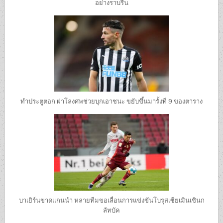
อย่างราบรื่น
ทำประตูตอก ฝาโลงศพช่วยบุกเอาชนะ ขยับขึ้นมารั้งที่ 9 ของตาราง
บาเยิร์นขาดแกนนำ หลายทีมขอเลื่อนการแข่งขันโบรุสเซียเมินเชินก
ลัทบัค