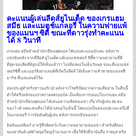
คะแนนผู้เล่นลีดส์ยูไนเต็ด ของเกรแฮม
สมีธ และแมตช์แกลอรี่ ในความพ่ายแพ้
ของแมนฯ ซิตี้ ขณะที่ดาวรุ่งทําคะแนน
ได้ 8 วินาที
เกรแฮม สมีธหัวหน้านักเขียนฟุตบอล ได้มอบคะแนนนักเตะ หลังการ
แข่งขันหลัง จากที่ลีดส์ ยูไนเต็ด แพ้แมนเชสเตอร์ ซิตี้ความพยายามที่ดี
ที่สุด ของลีดส์พิสูจน์ให้เห็นแล้วว่า ไม่เพียงพอในเย็นวันพุธ ขณะที่แมนเชส
เตอร์ซิตี้ และเออร์ลิงฮาแลนด์ที่เกิดในลีดส์ ได้เห็นความท้าทายของเจสซี่
มาร์ช ที่เอลแลนด์โร้ด
สองประตูสําหรับชาวนอร์เวย์ หลังจากโรดรีเปิดฉากความเสียหาย ในคืนนี้
ทําให้ครึ่งหลังของปาสกาลสตรอยจ์ค เป็นเพียงการปลอบใจเกรแฮม สมีธ
หัวหน้านักเขียนฟุตบอล ได้เสนอความคิดของเขา เกี่ยวกับผู้เล่น 16 คน
ของ ไวท์ แต่ละคนที่จะได้นําเสนอในเย็นนี้ โดยแบ่งเป็นสองแปด และหนึ่งสี่
ในแกลเลอรี การจัดอันดับผู้เล่น หลังการแข่งขันของเขา
อิลลันเมสลิเยร์ อาจรู้สึกผิดหวัง กับความพยายามของเขา สําหรับที่สอง
ของฮาลันด์ แต่ทําหยุดใหญ่จํานวนมาก เพื่อให้สิ่งที่น่านับถือ ราสมุส คริส