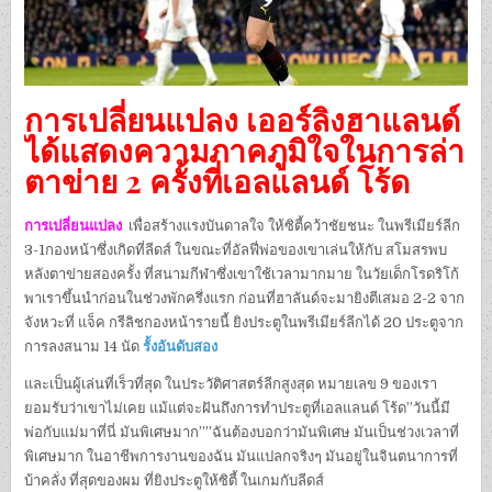
การเปลี่ยนแปลง เออร์ลิงฮาแลนด์
ได้แสดงความภาคภูมิใจในการล่า
ตาข่าย 2 ครั้งที่เอลแลนด์ โร้ด
การเปลี่ยนแปลง
เพื่อสร้างแรงบันดาลใจ ให้ซิตี้คว้าชัยชนะ ในพรีเมียร์ลีก
3-1กองหน้าซึ่งเกิดที่ลีดส์ ในขณะที่อัลฟี่พ่อของเขาเล่นให้กับ สโมสรพบ
หลังตาข่ายสองครั้ง ที่สนามกีฬาซึ่งเขาใช้เวลามากมาย ในวัยเด็กโรดริโก้
พาเราขึ้นนําก่อนในช่วงพักครึ่งแรก ก่อนที่ฮาลันด์จะมายิงตีเสมอ 2-2 จาก
จังหวะที่ แจ็ค กรีลิชกองหน้ารายนี้ ยิงประตูในพรีเมียร์ลีกได้ 20 ประตูจาก
การลงสนาม 14 นัด
รั้งอันดับสอง
และเป็นผู้เล่นที่เร็วที่สุด ในประวัติศาสตร์ลีกสูงสุด หมายเลข 9 ของเรา
ยอมรับว่าเขาไม่เคย แม้แต่จะฝันถึงการทําประตูที่เอลแลนด์ โร้ด”วันนี้มี
พ่อกับแม่มาที่นี่ มันพิเศษมาก””ฉันต้องบอกว่ามันพิเศษ มันเป็นช่วงเวลาที่
พิเศษมาก ในอาชีพการงานของฉัน มันแปลกจริงๆ มันอยู่ในจินตนาการที่
บ้าคลั่ง ที่สุดของผม ที่ยิงประตูให้ซิตี้ ในเกมกับลีดส์