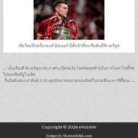
เริ่มใหม่อีกครั้ง เจมส์ มิลเนอร์ มีตั้งเป้าที่จะเริ่มต้นที่ลิเวอร์พูล
เมนู
← เป็นเรื่องดี ลิเวอร์พูล ประกาศระเบิดฟอร์มโหดนัดสุดท้ายในการไล่ล่าโคดี้กัค
นำทาง
โปของลีดส์ยูไนเต็ด
รั้งอันดับสอง ฮาลันด์ 2 ประตูกลับมาหลอกหลอนลีดส์ในเกมที่แมนฯ ซิตี้ชนะ →
เรื่อง
Copyright © 2026 ผลบอลสด
Design by ThemesDNA.com