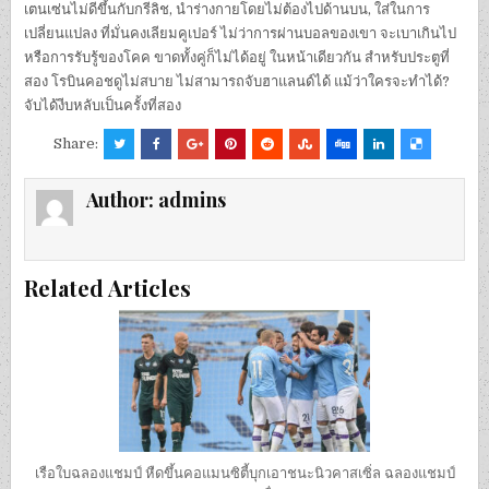
เตนเซ่นไม่ดีขึ้นกับกรีลิช, นําร่างกายโดยไม่ต้องไปด้านบน, ใส่ในการ
เปลี่ยนแปลง ที่มั่นคงเลียมคูเปอร์ ไม่ว่าการผ่านบอลของเขา จะเบาเกินไป
หรือการรับรู้ของโคค ขาดทั้งคู่ก็ไม่ได้อยู่ ในหน้าเดียวกัน สําหรับประตูที่
สอง โรบินคอชดูไม่สบาย ไม่สามารถจับฮาแลนด์ได้ แม้ว่าใครจะทําได้?
จับได้งีบหลับเป็นครั้งที่สอง
Share:
Author:
admins
Related Articles
เรือใบฉลองแชมป์ หืดขึ้นคอแมนซิตี้บุกเอาชนะนิวคาสเซิ่ล ฉลองแชมป์