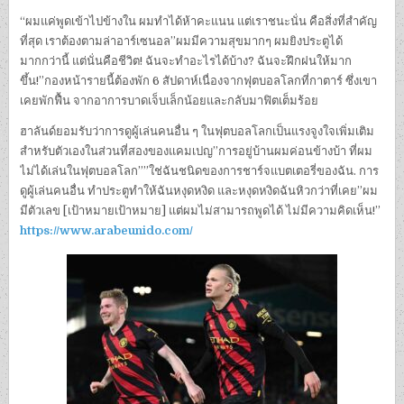
“ผมแค่พูดเข้าไปข้างใน ผมทําได้ห้าคะแนน แต่เราชนะนั่น คือสิ่งที่สําคัญ
ที่สุด เราต้องตามล่าอาร์เซนอล”ผมมีความสุขมากๆ ผมยิงประตูได้
มากกว่านี้ แต่นั่นคือชีวิต! ฉันจะทําอะไรได้บ้าง? ฉันจะฝึกฝนให้มาก
ขึ้น!”กองหน้ารายนี้ต้องพัก 6 สัปดาห์เนื่องจากฟุตบอลโลกที่กาตาร์ ซึ่งเขา
เคยพักฟื้น จากอาการบาดเจ็บเล็กน้อยและกลับมาฟิตเต็มร้อย
ฮาลันด์ยอมรับว่าการดูผู้เล่นคนอื่น ๆ ในฟุตบอลโลกเป็นแรงจูงใจเพิ่มเติม
สําหรับตัวเองในส่วนที่สองของแคมเปญ”การอยู่บ้านผมค่อนข้างบ้า ที่ผม
ไม่ได้เล่นในฟุตบอลโลก””ใช่ฉันชนิดของการชาร์จแบตเตอรี่ของฉัน. การ
ดูผู้เล่นคนอื่น ทําประตูทําให้ฉันหงุดหงิด และหงุดหงิดฉันหิวกว่าที่เคย”ผม
มีตัวเลข [เป้าหมายเป้าหมาย] แต่ผมไม่สามารถพูดได้ ไม่มีความคิดเห็น!”
https://www.arabeunido.com/