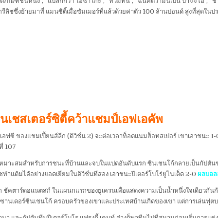
ตภัณฑ์ชั้นหนึ่ง”, “แปลกกว่า โอซาโกะ”, “ท่วมท้น”, “ฉันคิดว่ามันเป็น บาจจิโอ”, “ช
ีลิชซึ่งย้ายมาที่ แมนซิตี้เมื่อซัมเมอร์ที่แล้วด้วยค่าตัว 100 ล้านปอนด์ สูงที่สุดใน
มนเชสเตอร์ซิตี้คว้าแชมป์เอฟเอคัพ
อฟซี ของแชมเปี้ยนส์ลีก (ดิวิชั่น 2) จะต่อเวลาท็อตแนมฮ็อทสเปอร์ เขาเอาชนะ 1-0 
ี่ 107
ี่เหมาะสมสำหรับการชนะที่บ้านและจบในแปดอันดับแรก ซินเชนโก้กลายเป็นกัปตันขอ
ชทำแต้มได้อย่างยอดเยี่ยมในดิวิชั่นที่สอง เอาชนะปีเตอร์โบโร่ยูไนเต็ด 2-0
ผลบอล
มืองจาก ชัคตาร์ดอแนตสก์ ในแผนกแรกของยูเครนเพื่อแสดงความเป็นน้ำหนึ่งใจเดียวกั
็กซานเดอร์ซินเชนโก้ ครอบครัวของเขาและประเทศบ้านเกิดของเขา แต่การเล่นฟุตบอลเป
เข้ามา และกัปตันทีมปีเตอร์โบโร แฟรงกี้ เคนท์ ต่างก็พาทีมไปที่สนามก่อนเริ่มการแข่