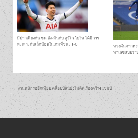
มีปากเสียงกัน ซน ฮึง-มินกับ อูว์โก โยริส ได้มีการ
ทะเลาะกันเล็กน้อยในเกมที่ชนะ 1-0
ทวงคืนจากหงส
พาเลซแบบรา
เมนู
← งานหนักรออีกเพียบ คล็อปป์ลั่นยังไม่คิดเรื่องคว้า4แชมป์
นำทาง
เรื่อง