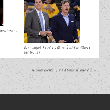
ามทรงจำระยะ
ยังทุ่มเทสุดกำลัง เครือญาติโครเอ็นเก้ลั่นไม่คิดขา
ยอาร์เซน่อล
กังวลอนาคตแมนยู ราล์ฟ รังนิคไม่โทษดาร์บี้แพ้ →