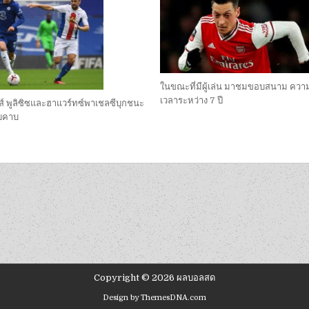
ในขณะที่มีผู้เล่น มาชมขอบสนาม คว
เวลาระหว่าง 7 ปี
์ พูลิซิซและฮาแวร์ทซ์พาเชลซีบุกชนะ
บคาบ
Copyright © 2026 ผลบอลสด
Design by ThemesDNA.com