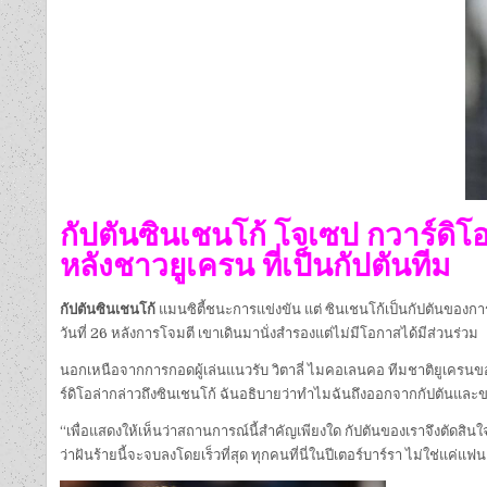
กัปตันซินเชนโก้ โจเซป กวาร์ดิโอ
หลังชาวยูเครน ที่เป็นกัปตันทีม
กัปตันซินเชนโก้
แมนซิตี้ชนะการแข่งขัน แต่ ซินเชนโก้เป็นกัปตันของกา
วันที่ 26 หลังการโจมตี เขาเดินมานั่งสำรองแต่ไม่มีโอกาสได้มีส่วนร่วม
นอกเหนือจากการกอดผู้เล่นแนวรับ วิตาลี่ ไมคอเลนคอ ทีมชาติยูเครนข
ร์ดิโอล่ากล่าวถึงซินเชนโก้ ฉันอธิบายว่าทำไมฉันถึงออกจากกัปตันแ
“เพื่อแสดงให้เห็นว่าสถานการณ์นี้สำคัญเพียงใด กัปตันของเราจึงตัดสิ
ว่าฝันร้ายนี้จะจบลงโดยเร็วที่สุด ทุกคนที่นี่ในปีเตอร์บาร์รา ไม่ใช่แค่แ