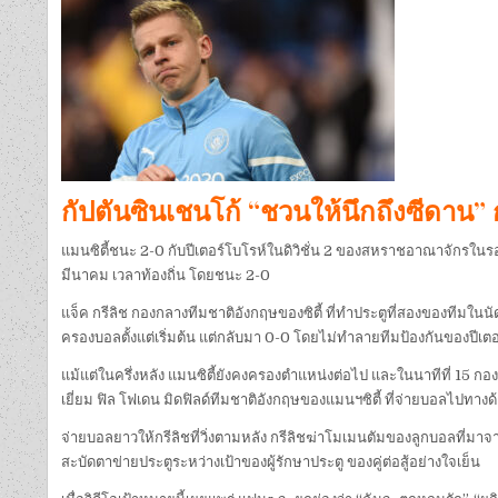
กัปตันซินเชนโก้ “ชวนให้นึกถึงซีดาน” 
แมนซิตี้ชนะ 2-0 กับปีเตอร์โบโรห์ในดิวิชั่น 2 ของสหราชอาณาจักรในรอบที
มีนาคม เวลาท้องถิ่น โดยชนะ 2-0
แจ็ค กรีลิช กองกลางทีมชาติอังกฤษของซิตี้ ที่ทำประตูที่สองของทีมในนัดน
ครองบอลตั้งแต่เริ่มต้น แต่กลับมา 0-0 โดยไม่ทำลายทีมป้องกันของปีเตอร์
แม้แต่ในครึ่งหลัง แมนซิตี้ยังคงครองตำแหน่งต่อไป และในนาทีที่ 15 ก
เยี่ยม ฟิล โฟเดน มิดฟิลด์ทีมชาติอังกฤษของแมนฯซิตี้ ที่จ่ายบอลไปทางด
จ่ายบอลยาวให้กรีลิชที่วิ่งตามหลัง กรีลิชฆ่าโมเมนตัมของลูกบอลที่
สะบัดตาข่ายประตูระหว่างเป้าของผู้รักษาประตู ของคู่ต่อสู้อย่างใจเย็น