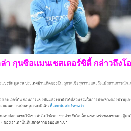
ล่า กุนซือแมนเชสเตอร์ซิตี้ กล่าวถึง
รแข่งขันยูเครน ประเทศบ้านเกิดของฉัน ถูกรัสเซียรุกราน และถึงแม้สถานการณ์จะ
องเอฟเวอร์ตัน ก่อนการแข่งขันแล้ว เขายังได้มีส่วนร่วมในการประท้วงของชาวยู
ละขอบคุณการสนับสนุนรอบตัวฉัน
ท็อตแน่มเปอร์คาดว่า
นใจมอบปลอกแขนให้เขา มันไม่ใช่เวลาง่ายสำหรับโอเล็ก ครอบครัวของเขาและผู้คนใน
ฟน ๆ ของเราเท่านั้นที่แสดงความอบอุ่นแก่เขา”