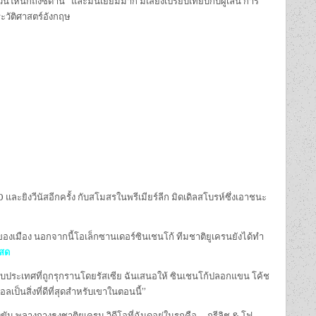
วนให้นึกถึงซีดาน” และมันเยี่ยมมาก มีเสียงเปรียบเทียบกับผู้เล่น การ
ประวัติศาสตร์อังกฤษ
และยิงวีนัสอีกครั้ง กับสโมสรในพรีเมียร์ลีก มิดเดิลสโบรห์ซึ่งเอาชนะ
งเมือง นอกจากนี้โอเล็กซานเดอร์ซินเชนโก้ ทีมชาติยูเครนยังได้ทำ
สด
นกับประเทศที่ถูกรุกรานโดยรัสเซีย ฉันเสนอให้ ซินเชนโก้ปลอกแขน โค้ช
็นสิ่งที่ดีที่สุดสำหรับเขาในตอนนี้”
งขัน พลางกางธงชาติยูเครน วิดีโอที่ฉันดูอยู่ในรถคือ … กรีลิช & โฟ