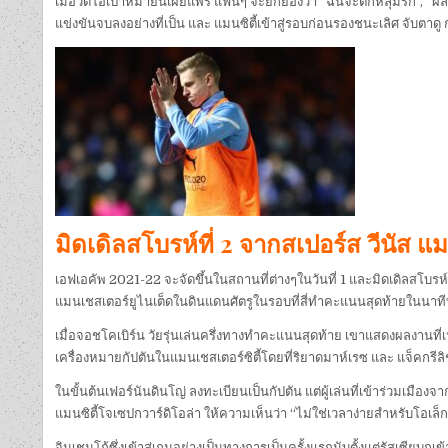
เมื่อวิดีโอเป้าหมายนี้เผยแพร่ แฟนๆ จะยกย่องว่า “ฉันจะตกหลุมรัก”, “ผลิ
แข่งขันจบลงอย่างที่เป็น และ แมนซิตี้เข้าสู่รอบก่อนรองชนะเลิศ จับตาดู กร
มิดเดิลสโบรห์ที่ 2 จากสเปอร์ส วีนัส แ
เอฟเอคัพ 2021-22 จะจัดขึ้นในสถานที่ต่างๆในวันที่ 1 และมิดเดิลสโบรห์เ
แมนเชสเตอร์ยูไนเต็ดในดินแดนศัตรูในรอบที่สี่ทำคะแนนสุดท้ายในนาทีท
เมื่อจอชโคเบิร์น วัยรุ่นเล่นครึ่งทางทำคะแนนสุดท้าย เขาแสดงผลงานท
เครื่องหมายกัปตันในแมนเชสเตอร์ซิตี้โดยที่ริยาดมาห์เรซ และ แจ็คกรีลิ
ในขั้นต้นเฟอร์นันดินโญ่ ลงทะเบียนเป็นกัปตัน แต่ผู้เล่นที่เข้าร่วมเ
แมนซิตี้โจเซปกวาร์ดิโอล่า ให้ความเห็นว่า “ไม่ใช่เวลาง่ายสำหรับโอเล
จินเชนโก้ซึ่งเข้าสู่เกมอย่างเป็นทางการเป็นครั้งแรกนับตั้งแต่รัสเซียบุก