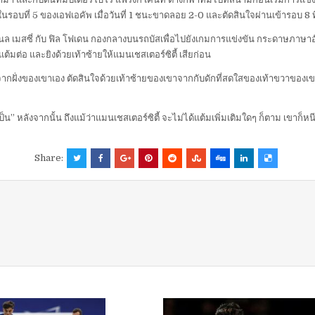
2) ในรอบที่ 5 ของเอฟเอคัพ เมื่อวันที่ 1 ชนะขาดลอย 2-0 และตัดสินใจผ่านเข้ารอบ 8 
โอเนล เมสซี่ กับ ฟิล โฟเดน กองกลางบนรถบัสเพื่อไปยังเกมการแข่งขัน กระดาษภาษาอั
ต้มต่อ และยิงด้วยเท้าซ้ายให้แมนเชสเตอร์ซิตี้ เสียก่อน
าจากฝั่งของเขาเอง ตัดสินใจด้วยเท้าซ้ายของเขาจากกับดักที่สดใสของเท้าขวาของเขา
ป็น” หลังจากนั้น ถึงแม้ว่าแมนเชสเตอร์ซิตี้ จะไม่ได้แต้มเพิ่มเติมใดๆ ก็ตาม เขาก็
Share: