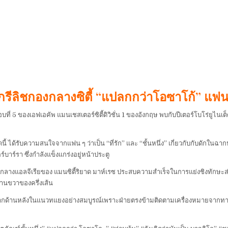
กรีลิชกองกลางซิตี้ “แปลกกว่าโอซาโก้” แฟนต
่ 5 ของเอฟเอคัพ แมนเชสเตอร์ซิตี้ดิวิชั่น 1 ของอังกฤษ พบกับปีเตอร์โบโร่ยูไนเต็
ี้ ได้รับความสนใจจากแฟน ๆ ว่าเป็น “ที่รัก” และ “ชั้นหนึ่ง” เกี่ยวกับกับดักในฉากป
บาร์รา ซึ่งกำลังแข็งแกร่งอยู่หน้าประตู
องกลางแอลจีเรียของ แมนซิตี้ริยาด มาห์เรซ ประสบความสำเร็จในการแย่งชิงทักษะส่
้านขวาของครึ่งเส้น
มาจากด้านหลังในแนวทแยงอย่างสมบูรณ์เพราะฝ่ายตรงข้ามติดตามเครื่องหมายจากทา