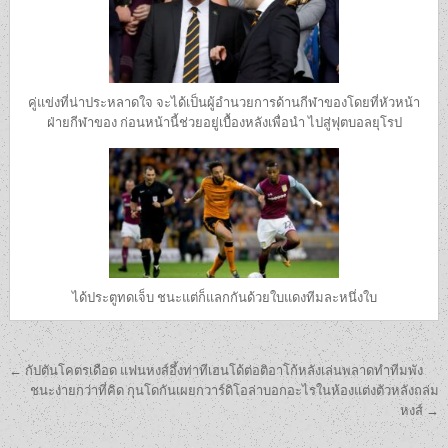
คู่แข่งที่น่าประหลาดใจ จะได้เป็นผู้อำนวยการด้านกีฬาของโดยที่หัวหน้า
ฝ่ายกีฬาของ ก่อนหน้านี้ช่วยอยู่เบื้องหลังเพื่อนำ ไปสู่ฟุตบอลยุโรป
ได้ประตูทดเจ็บ ชนะแต่ก็แลกกันด้วยใบแดงทีมละหนึ่งใบ
เมนู
← กัปตันโคตรเดือด แฟนหงส์อึ้งท่าทีเฮนโด้ต่อติอาโก้หลังเล่นพลาดทำทีมพัง
นำทาง
ชนะง่ายกว่าที่คิด กุนโดกันเผยกวาร์ดิโอล่าบอกอะไรในห้องแต่งตัวหลังถล่ม
หงส์ →
เรื่อง