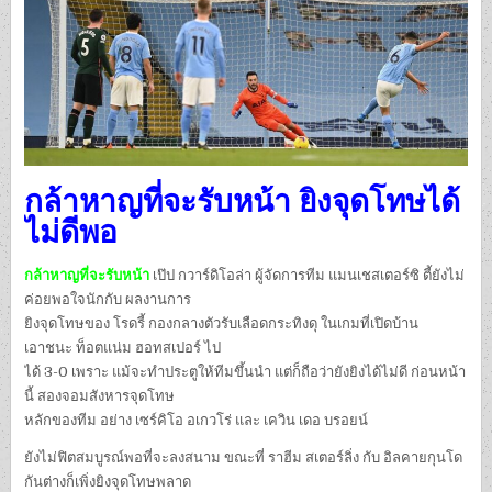
กล้าหาญที่จะรับหน้า ยิงจุดโทษได้
ไม่ดีพอ
กล้าหาญที่จะรับหน้า
เป๊ป กวาร์ดิโอล่า ผู้จัดการทีม แมนเชสเตอร์ซิ ตี้ยังไม่
ค่อยพอใจนักกับ ผลงานการ
ยิงจุดโทษของ โรดรี้ กองกลางตัวรับเลือดกระทิงดุ ในเกมที่เปิดบ้าน
เอาชนะ ท็อตแน่ม ฮอทสเปอร์ ไป
ได้ 3-0 เพราะ แม้จะทำประตูให้ทีมขึ้นนำ แต่ก็ถือว่ายังยิงได้ไม่ดี ก่อนหน้า
นี้ สองจอมสังหารจุดโทษ
หลักของทีม อย่าง เซร์คิโอ อเกวโร่ และ เควิน เดอ บรอยน์
ยังไม่ฟิตสมบูรณ์พอที่จะลงสนาม ขณะที่ ราฮีม สเตอร์ลิ่ง กับ อิลคายกุนโด
กันต่างก็เพิ่งยิงจุดโทษพลาด