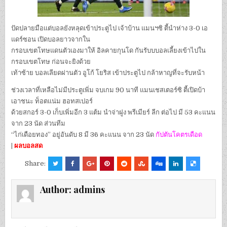
ปัดปลายมือแต่บอลยังหลุดเข้าประตูไป เจ้าบ้าน แมนฯซิ ตี้นำห่าง 3-0 เอ
แดร์ซอน เปิดบอลยาวจากใน
กรอบเขตโทษแดนตัวเองมาให้ อิลคายกุนโด กันรับบบอลเลี้ยงเข้าไปใน
กรอบเขตโทษ ก่อนจะยิงด้วย
เท้าซ้าย บอลเลียดผ่านตัว อูโก้ โยริส เข้าประตูไป กล้าหาญที่จะรับหน้า
ช่วงเวลาที่เหลือไม่มีประตูเพิ่ม จบเกม 90 นาที แมนเชสเตอร์ซิ ตี้เปิดบ้า
เอาชนะ ท็อตแน่ม ฮอทสเปอร์
ด้วยสกอร์ 3-0 เก็บเพิ่มอีก 3 แต้ม นำจ่าฝูง พรีเมียร์ ลีก ต่อไป มี 53 คะแนน
จาก 23 นัด ส่วนทีม
“ไก่เดือยทอง” อยู่อันดับ 8 มี 36 คะแนน จาก 23 นัด
กัปตันโคตรเดือด
|
ผลบอลสด
Share:
Author:
admins