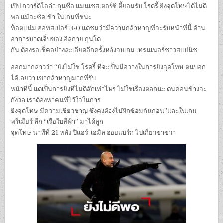
เป๊ป กวาร์ดิโอล่า กุนซือ แมนเชสเตอร์ซิ ตี้ยอมรับ โรดรี้ ยิงจุดโทษได้ไม่ดี
พอ แม้จะซัดเข้า ในเกมที่ชนะ
ท็อตแน่ม ฮอทสเปอร์ 3-0 แต่ชมว่ามีความกล้าหาญที่จะรับหน้าที่นี้ ด้าน
อาการบาดเจ็บของ อิลกาย กุนโด
กัน ต้องรอเช็คอย่างละเอียดอีกครั้งหลังจบเกม เทรนเนอร์ชาวสแปนิช
ออกมากล่าวว่า “ยังไม่ใช่ โรดรี้ ที่จะเป็นมือวางในการยิงจุดโทษ ตนบอก
ได้เลยว่า เขากล้าหาญมากที่รับ
หน้าที่นี้ แต่เป็นการยิงที่ไม่ดีสักเท่าไหร่ ไม่ใช่เรื่องตลกนะ ตนค่อนข้างจะ
กังวล เราต้องหาคนที่ไว้ใจในการ
ยิงจุดโทษ มีความเชี่ยวชาญ ซึ่งคงต้องไปฝึกซ้อมกันก่อน”และในเกม
พรีเมียร์ ลีก “เรือใบสีฟ้า” มาได้ลูก
จุดโทษ นาทีที่ 21 หลัง ปิแอร์-เอมิล ฮอยแบร์ก ไปเกี่ยวขาขวา