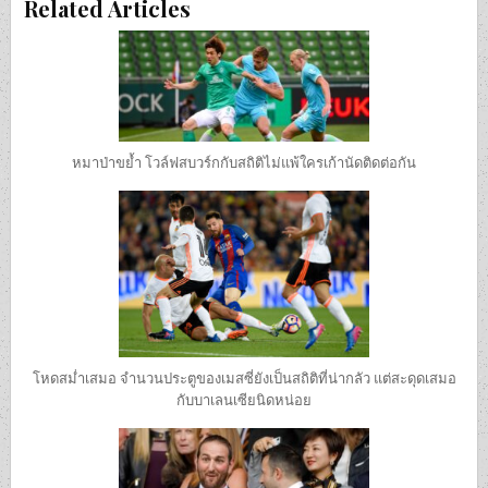
Related Articles
หมาป่าขย้ำ โวล์ฟสบวร์กกับสถิติไม่แพ้ใครเก้านัดติดต่อกัน
โหดสม่ำเสมอ จำนวนประตูของเมสซี่ยังเป็นสถิติที่น่ากลัว แต่สะดุดเสมอ
กับบาเลนเซียนิดหน่อย