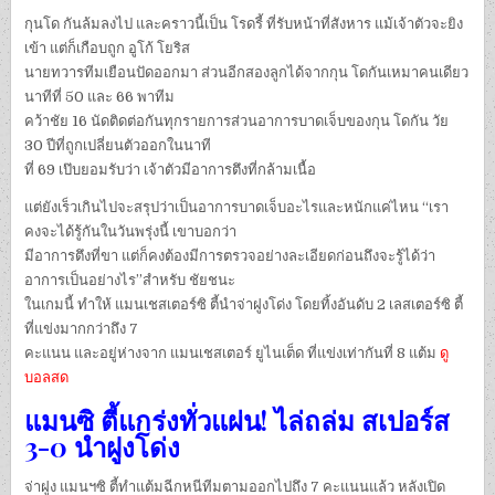
กุนโด กันล้มลงไป และคราวนี้เป็น โรดรี้ ที่รับหน้าที่สังหาร แม้เจ้าตัวจะยิง
เข้า แต่ก็เกือบถูก อูโก้ โยริส
นายทวารทีมเยือนปัดออกมา ส่วนอีกสองลูกได้จากกุน โดกันเหมาคนเดียว
นาทีที่ 50 และ 66 พาทีม
คว้าชัย 16 นัดติดต่อกันทุกรายการส่วนอาการบาดเจ็บของกุน โดกัน วัย
30 ปีที่ถูกเปลี่ยนตัวออกในนาที
ที่ 69 เป๊บยอมรับว่า เจ้าตัวมีอาการตึงที่กล้ามเนื้อ
แต่ยังเร็วเกินไปจะสรุปว่าเป็นอาการบาดเจ็บอะไรและหนักแค่ไหน “เรา
คงจะได้รู้กันในวันพรุ่งนี้ เขาบอกว่า
มีอาการตึงที่ขา แต่ก็คงต้องมีการตรวจอย่างละเอียดก่อนถึงจะรู้ได้ว่า
อาการเป็นอย่างไร”สำหรับ ชัยชนะ
ในเกมนี้ ทำให้ แมนเชสเตอร์ซิ ตี้นำจ่าฝูงโด่ง โดยทิ้งอันดับ 2 เลสเตอร์ซิ ตี้
ที่แข่งมากกว่าถึง 7
คะแนน และอยู่ห่างจาก แมนเชสเตอร์ ยูไนเต็ด ที่แข่งเท่ากันที่ 8 แต้ม
ดู
บอลสด
แมนซิ ตี้แกร่งทั่วแผ่น! ไล่ถล่ม สเปอร์ส
3-0 นำฝูงโด่ง
จ่าฝูง แมนฯซิ ตี้ทำแต้มฉีกหนีทีมตามออกไปถึง 7 คะแนนแล้ว หลังเปิด