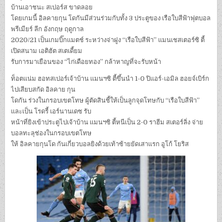
บ้านเอาชนะ สเปอร์ส ขาดลอย
โดยเกมนี้ อิลคายกุน โดกันมีส่วนร่วมกับทั้ง 3 ประตูของ เรือใบสีฟ้าฟุตบอล
พรีเมียร์ ลีก อังกฤษ ฤดูกาล
2020/21 เป็นเกมบิ๊กแมตช์ ระหว่างจ่าฝูง “เรือใบสีฟ้า” แมนเชสเตอร์ซิ ตี้
เปิดสนาม เอติฮัต สเตเดี้ยม
รับการมาเยือนของ “ไก่เดือยทอง” กล้าหาญที่จะรับหน้า
ท็อตแน่ม ฮอทสเปอร์เจ้าบ้าน แมนฯซิ ตี้ขึ้นนำ 1-0 ปิแอร์-เอมิล ฮอยจ์เบิร์ก
ไปเสียบสกัด อิลคาย กุน
โดกัน ร่วงในกรอบเขตโทษ ผู้ตัดสินชี้ให้เป็นลูกจุดโทษกับ “เรือใบสีฟ้า”
และเป็น โรดรี้ เอร์นานเดซ รับ
หน้าที่ยิงเข้าประตูไปเจ้าบ้าน แมนฯซิ ตี้หนีเป็น 2-0 ราฮีม สเตอร์ลิ่ง จ่าย
บอลทะลุช่องในกรอบเขตโทษ
ให้ อิลคายกุนโด กันเกี่ยวบอลยิงด้วยเท้าซ้ายยัดเสาแรก อูโก้ โยริส